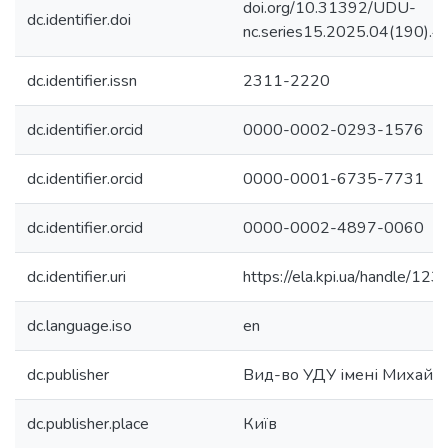
doi.org/10.31392/UDU-
dc.identifier.doi
nc.series15.2025.04(190).4
dc.identifier.issn
2311-2220
dc.identifier.orcid
0000-0002-0293-1576
dc.identifier.orcid
0000-0001-6735-7731
dc.identifier.orcid
0000-0002-4897-0060
dc.identifier.uri
https://ela.kpi.ua/handle/
dc.language.iso
en
dc.publisher
Вид-во УДУ імені Михайл
dc.publisher.place
Київ