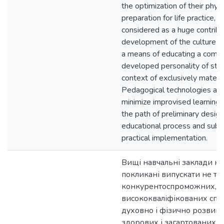
the optimization of their physi
preparation for life practice, 
considered as a huge contribu
development of the culture of
a means of educating a comp
developed personality of stud
context of exclusively materia
Pedagogical technologies all
minimize improvised learning 
the path of preliminary design
educational process and sub
practical implementation.
Вищі навчальні заклади на
покликані випускати не ті
конкурентоспроможних,
висококваліфікованих спеці
духовно і фізично розвин
здорових і загартованих, 