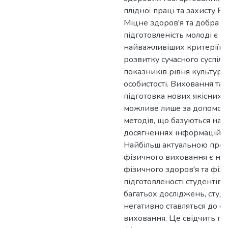
плідної праці та захисту Б
Міцне здоров'я та добра ф
підготовленість молоді є о
найважливіших критеріїв 
розвитку сучасного суспіль
показників рівня культурн
особистості. Виховання та 
підготовка нових якісних с
можливе лише за допомог
методів, що базуються на о
досягненнях інформаційни
Найбільш актуальною про
фізичного виховання є ни
фізичного здоров'я та фіз
підготовленості студентів.
багатьох досліджень, студ
негативно ставляться до ф
виховання. Це свідчить пр