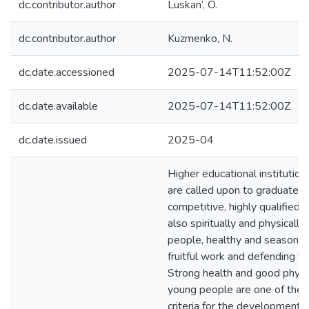
dc.contributor.author
Luskan’, O.
dc.contributor.author
Kuzmenko, N.
dc.date.accessioned
2025-07-14T11:52:00Z
dc.date.available
2025-07-14T11:52:00Z
dc.date.issued
2025-04
Higher educational institution
are called upon to graduate n
competitive, highly qualified s
also spiritually and physicall
people, healthy and seasoned
fruitful work and defending t
Strong health and good physic
young people are one of the 
criteria for the development p