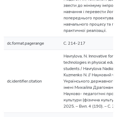
звести до мінімуму імпров
навчання і перевести його
попереднього проектуван
навчального процесу та п
практичної реалізації.
dc.format.pagerange
С. 214-217
Havrylova, N. Innovative for
technologies in physical educa
students / Havrylova Nadiia, 
Kuzmenko N. // Науковий ч
dc.identifier.citation
Українського державного 
імені Михайла Драгоманова
Науково- педагогічні проб
культури (фізична культура 
2025. – Вип. 4 (190). – С. 2