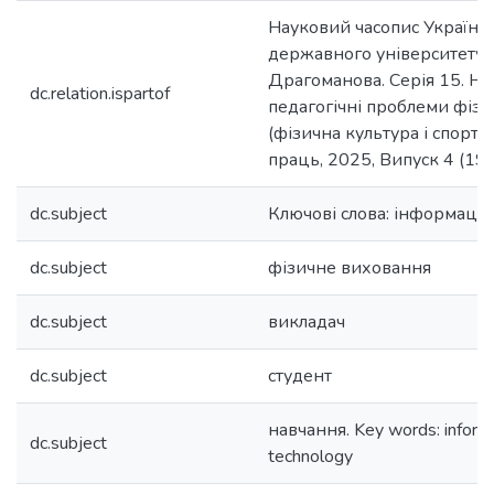
Науковий часопис Українс
державного університету 
Драгоманова. Серія 15. На
dc.relation.ispartof
педагогічні проблеми фізи
(фізична культура і спорт) 
праць, 2025, Випуск 4 (19
dc.subject
Ключові слова: інформаційн
dc.subject
фізичне виховання
dc.subject
викладач
dc.subject
студент
навчання. Key words: inform
dc.subject
technology