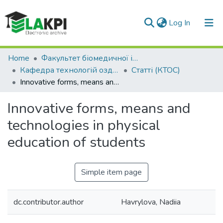
(current)
Log In
Communities & Collections
Home
Факультет біомедичної інженерії (ФБМІ)
Кафедра технологій оздоровлення і спорту (КТОС)
Статті (КТОС)
All of DSpace
Innovative forms, means and technologies in physical education of students
Statistics
Innovative forms, means and
technologies in physical
education of students
Simple item page
dc.contributor.author
Havrylova, Nadiia