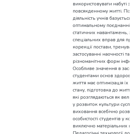
використовувати набуті зн
повсякденному житті. Піз
діяльність учнів базується 
оптимальному поєднанні р
статичних навантажень, за
спеціальних вправ для про
корекції постави, тренуван
застосуванні наочності та 
різноманітних форм інфор
Особливе значення в засв
студентами основ здорово
життя має оптимізація їх ф
стану, підготовка до життє
які розглядаються як вели
у розвиток культури суспіль
виховання всебічно розви
особистості студентів у кон
виключно матеріальних ці
Педагогічні технології до