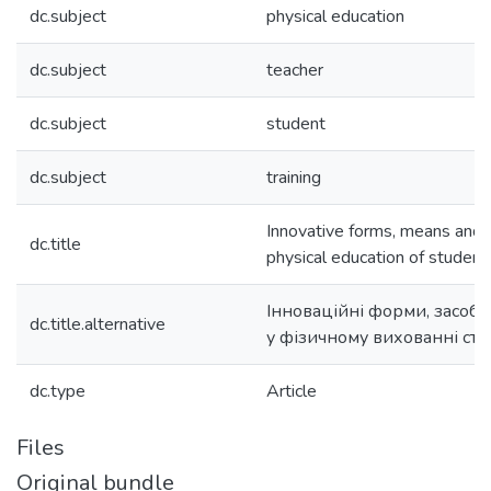
dc.subject
physical education
dc.subject
teacher
dc.subject
student
dc.subject
training
Innovative forms, means and 
dc.title
physical education of student
Інноваційні форми, засоби 
dc.title.alternative
у фізичному вихованні сту
dc.type
Article
Files
Original bundle