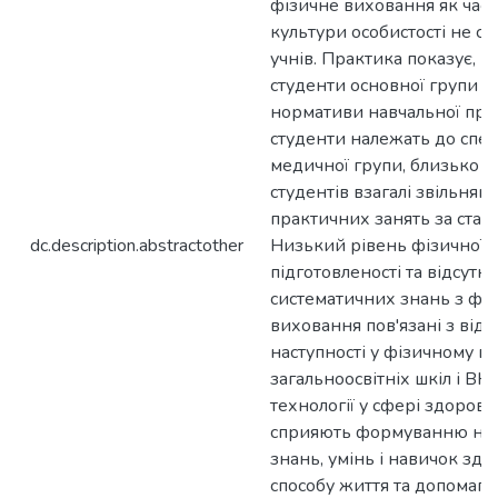
фізичне виховання як част
культури особистості не с
учнів. Практика показує, щ
студенти основної групи 
нормативи навчальної про
студенти належать до спец
медичної групи, близько 
студентів взагалі звільняют
практичних занять за стан
dc.description.abstractother
Низький рівень фізичної
підготовленості та відсутні
систематичних знань з фі
виховання пов'язані з відс
наступності у фізичному в
загальноосвітніх шкіл і ВН
технології у сфері здоров’я
сприяють формуванню не
знань, умінь і навичок зд
способу життя та допомаг