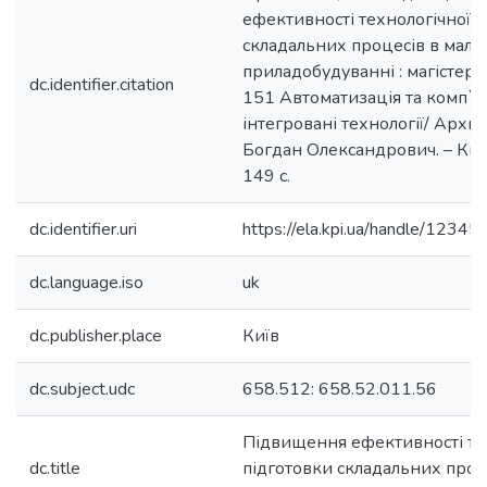
ефективності технологічної п
складальних процесів в мало
приладобудуванні : магістерсь
dc.identifier.citation
151 Автоматизація та комп`
інтегровані технології/ Архи
Богдан Олександрович. – Київ
149 с.
dc.identifier.uri
https://ela.kpi.ua/handle/123
dc.language.iso
uk
dc.publisher.place
Київ
dc.subject.udc
658.512: 658.52.011.56
Підвищення ефективності те
dc.title
підготовки складальних проц