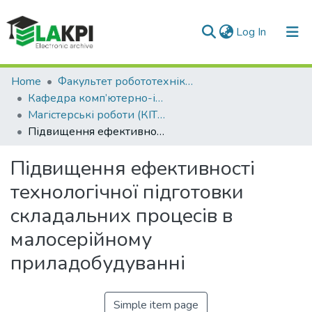
(current)
Log In
Communities & Collections
Home
Факультет робототехніки та приладобудування (ФРП)
Кафедра комп’ютерно-інтегрованих технологій виробництва приладів (КІТВП)
All of DSpace
Магістерські роботи (КІТВП)
Підвищення ефективності технологічної підготовки складальних процесів в малосерійному приладобудуванні
Statistics
Підвищення ефективності
технологічної підготовки
складальних процесів в
малосерійному
приладобудуванні
Simple item page