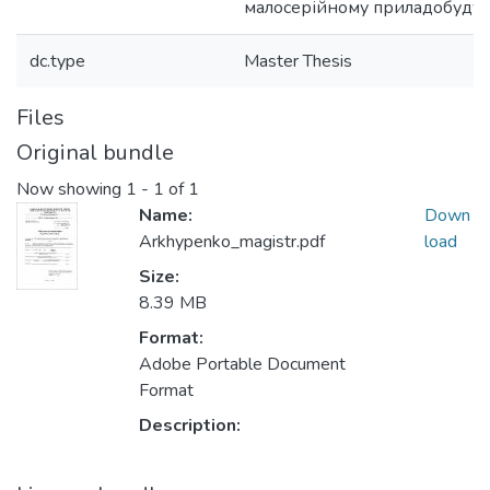
малосерійному приладобудув
dc.type
Master Thesis
Files
Original bundle
Now showing
1 - 1 of 1
Name:
Down
Arkhypenko_magistr.pdf
load
Size:
8.39 MB
Format:
Adobe Portable Document
Format
Description: