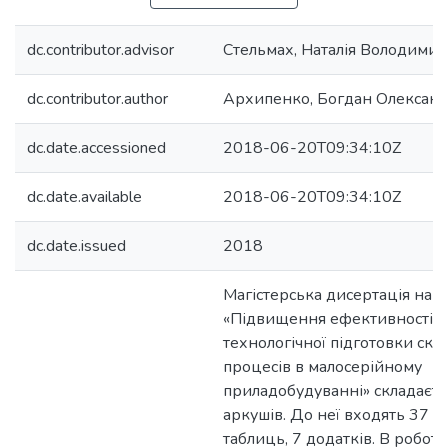
dc.contributor.advisor
Стельмах, Наталія Володимир
dc.contributor.author
Архипенко, Богдан Олексан
dc.date.accessioned
2018-06-20T09:34:10Z
dc.date.available
2018-06-20T09:34:10Z
dc.date.issued
2018
Магістерська дисертація на т
«Підвищення ефективності
технологічної підготовки ск
процесів в малосерійному
приладобудуванні» складаєть
аркушів. До неї входять 37 р
таблиць, 7 додатків. В роботі