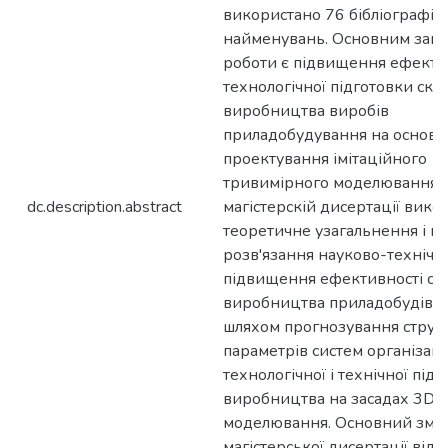
використано 76 бібліографіч
найменувань. Основним зав
роботи є підвищення ефекти
технологічної підготовки скл
виробництва виробів
приладобудування на основі 
проектування імітаційного
тривимірного моделювання. 
dc.description.abstract
магістерскій дисертації вико
теоретичне узагальнення і н
розв'язання науково-технічно
підвищення ефективності ск
виробництва приладобудівн
шляхом прогнозування структ
параметрів систем організац
технологічної і технічної під
виробництва на засадах 3D і
моделювання. Основний зміс
магістерської дисертації від