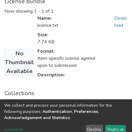
License bundle
Now showing
1 - 1 of 1
Name:
Down
license.txt
load
Size:
7.74 KB
Format:
No
Item-specific license agreed
Thumbnail
upon to submission
Available
Description:
Collections
Магістерські роботи (КІТВП)
We collect and process your personal information for the
Магістерські роботи
following purposes:
Authentication, Preferences,
Acknowledgement and Statistics
.
DSpace software
copyright © 2002-2026
LYRASIS
Customize
Decline
That's ok