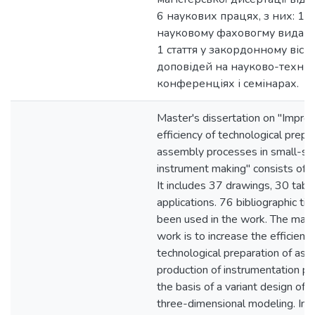
6 наукових працях, з них: 1 ст
науковому фаховогму виданн
1 стаття у закордонному вісни
доповідей на науково-техніч
конференціях і семінарах.
Master's dissertation on "Improv
efficiency of technological prepa
assembly processes in small-sc
instrument making" consists of 
It includes 37 drawings, 30 tabl
applications. 76 bibliographic tit
been used in the work. The main 
work is to increase the efficiency
technological preparation of as
production of instrumentation p
the basis of a variant design of 
three-dimensional modeling. In 