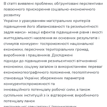
В статті виявлені проблеми, обґрунтовані перспективи
повоєнного прискорення соціально-економічного
розвитку
України з урахуванням магістральних критеріїв
підвищення його збалансованості та резильєнтності
задля макси- мізації ефектів підвищення рівня і якості
життєдіяльності населення як основних результатів і
стимулів конкурен- тоспроможності національної
економіки, пересічних територіальних громад,
виробників і працівників. Досліджені
підходи до підвищення резильєнтності вітчизняної
економіки, соціуму загалом із використанням: переваг
економікогеографічного положення, геополітичного
становища України; збережених параметрів
конкурентоспроможності та
інноваційного потенціалу робочої сили, а також
суспільних інституцій з їх відтворення; виробничого
потенціалу ланок
регіональної спеціалізації (промислових,