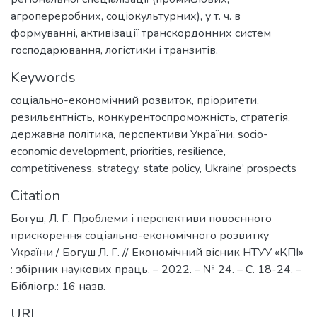
агропереробних, соціокультурних), у т. ч. в
формуванні, активізації транскордонних систем
господарювання, логістики і транзитів.
Keywords
соціально-економічний розвиток
,
пріоритети
,
резильєнтність
,
конкурентоспроможність
,
стратегія
,
державна політика
,
перспективи України
,
socio-
economic development
,
priorities
,
resilience
,
competitiveness
,
strategy
,
state policy
,
Ukraine’ prospects
Citation
Богуш, Л. Г. Проблеми і перспективи повоєнного
прискорення соціально-економічного розвитку
України / Богуш Л. Г. // Економічний вісник НТУУ «КПІ»
: збірник наукових праць. – 2022. – № 24. – C. 18-24. –
Бібліогр.: 16 назв.
URI