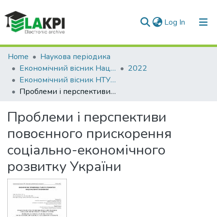
(current)
Log In
Communities & Collections
Home
Наукова періодика
Економічний вісник Національного технічного університету України «Київський політехнічний інститут»
2022
All of DSpace
Економічний вісник НТУУ «КПІ»: збірник наукових праць, № 24
Проблеми і перспективи повоєнного прискорення соціально-економічного розвитку України
Statistics
Проблеми і перспективи
повоєнного прискорення
соціально-економічного
розвитку України