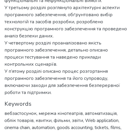
функціональні та нефункціональні вимоги.
У третьому розділі розглянуто архітектурні аспекти
програмного забезпечення, обґрунтовано вибір
технологій та засобів розробки, розроблено
конструкцію програмного забезпечення та проведено
аналіз безпеки даних.
У четвертому розділі проаналізовано якість
програмного забезпечення, детально описано
процеси тестування та наведено приклади
контрольних сценаріїв.
У п’ятому розділі описано процес розгортання
програмного забезпечення та його супроводу,
включаючи заходи для забезпечення безперервної
роботи та підтримки.
Keywords
вебзастосунок
,
мережа кінотеатрів
,
автоматизація
,
облік товарів
,
квитки
,
фільми
,
звіти
,
Web application
,
cinema chain
,
automation
,
goods accounting
,
tickets
,
films
,