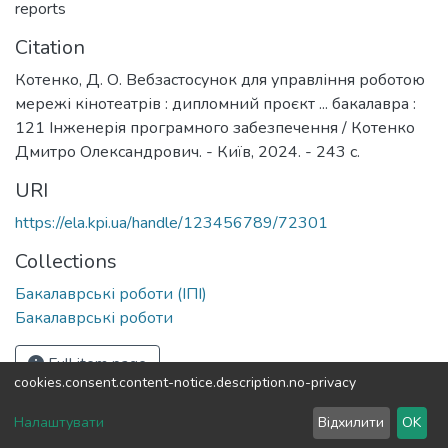
reports
Citation
Котенко, Д. О. Вебзастосунок для управління роботою
мережі кінотеатрів : дипломний проєкт ... бакалавра :
121 Інженерія програмного забезпечення / Котенко
Дмитро Олександрович. - Київ, 2024. - 243 с.
URI
https://ela.kpi.ua/handle/123456789/72301
Collections
Бакалаврські роботи (ІПІ)
Бакалаврські роботи
Full item page
cookies.consent.content-notice.description.no-privacy
DSpace software
copyright © 2002-2026
LYRASIS
Налаштувати
Відхилити
OK
Cookie settings
Send Feedback