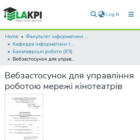
(current)
Log In
Communities & Collections
Home
Факультет інформатики та обчислювальної техніки (ФІОТ)
Кафедра інформатики та програмної інженерії (ІПІ)
All of DSpace
Бакалаврські роботи (ІПІ)
Вебзастосунок для управління роботою мережі кінотеатрів
Statistics
Вебзастосунок для управління
роботою мережі кінотеатрів