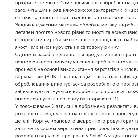
пріоритетне місце. Саме від якісного оброблення ц
залежить цілий ряд ключових характеристик кінцев
як: якість, довговічність, надійність та економічність.
Завдяки сучасним методам обробки металу, виробн
деталей досягло нового рівня точності та ефективно
створювати вироби, які не лише відповідають най
якості, але й конкурують на світовому ринку.
Одним із засобів підвищення продуктивності праці,
повторюваності випуску якісних виробів є автомат
процесів на основі використання верстатів з числ
керуванням (ЧПК). Головна відмінність цього облад
оброблювання виконується за розробленою програ
забезпечувати гнучкість виробничого процесу і мож
використовувати програму багаторазово [1].
У пояснювальній записці відображено результати в
розробки та моделювання технологічного процесу 
деталі «Корпус кранового шевронного редуктора» т
затискних систем верстатних пристроїв. Також уваг
розробки керуючої програми у SolidCAM для вигото