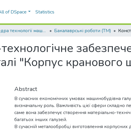
All of DSpace
Statistics
Кафедра технології машинобудування (ТМ)
Бакалаврські роботи (ТМ)
-технологічне забезпеч
алі "Корпус кранового
Abstract
В сучасних економічних умовах машинобудівна галуз
визначальну роль. Важливість цієї сфери складно п
саме вона забезпечує створення матеріально-техніч
багатьох інших галузей.
В сучасній металообробці виготовлення корпусних д