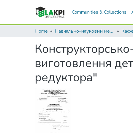
Communities & Collections
Home
Навчально-науковий механіко-машинобудівний інститут (НН ММІ)
Конструкторсько
виготовлення дет
редуктора"