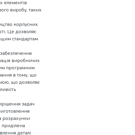
их елементів
ого виробу, таких
ицтво корпусних
сті. Це дозволяє
вищим стандартам
 забезпечення
изація виробничих
овим програмним
нання в тому, що
мою, що дозволяє
ливість
ирішення задач
виготовлення
а розрахунки
а приділена
влення деталі