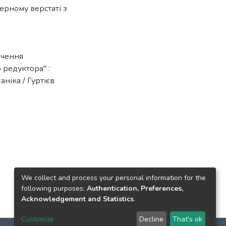
рному верстаті з
ечення
 редуктора" :
ніка / Гуртієв
We collect and process your personal information for the
following purposes:
Authentication, Preferences,
Acknowledgement and Statistics
.
Customize
Decline
That's ok