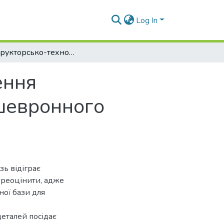
Log In
Конструкторсько-технологічне забезпечення виготовлення деталі "Корпус кранового шевронного редуктора"
ення
 шевронного
ь відіграє
ереоцінити, адже
ної бази для
еталей посідає