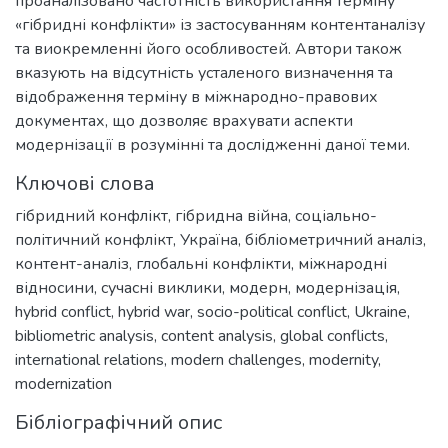
проаналізовано частотність використання терміну
«гібридні конфлікти» із застосуванням контентаналізу
та виокремленні його особливостей. Автори також
вказують на відсутність усталеного визначення та
відображення терміну в міжнародно-правових
документах, що дозволяє врахувати аспекти
модернізації в розумінні та дослідженні даної теми.
Ключові слова
гібридний конфлікт
,
гібридна війна
,
соціально-
політичний конфлікт
,
Україна
,
бібліометричний аналіз
,
контент-аналіз
,
глобальні конфлікти
,
міжнародні
відносини
,
сучасні виклики
,
модерн
,
модернізація
,
hybrid conflict
,
hybrid war
,
socio-political conflict
,
Ukraine
,
bibliometric analysis
,
content analysis
,
global conflicts
,
international relations
,
modern challenges
,
modernity
,
modernization
Бібліографічний опис