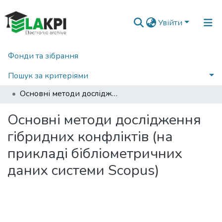
Увійти
Фонди та зібрання
Головна
Наукова періодика
Вісник Національного технічного університету України «Київський політехнічний інститут». Політологія. Соціологія. Право
2023
Пошук за критеріями
Вісник НТУУ «КПІ». Політологія. Соціологія. Право: збірник наукових праць, № 2 (58)
Основні методи дослідження гібридних конфліктів (на прикладі бібліометричних даних системи Scopus)
Статистика
Основні методи дослідження
гібридних конфліктів (на
прикладі бібліометричних
даних системи Scopus)