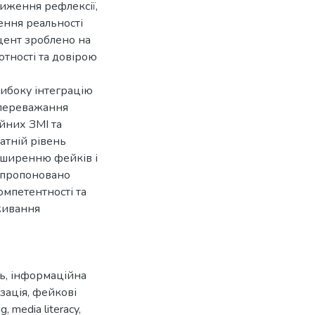
ниження рефлексії,
ння реальності
цент зроблено на
отності та довірою
ибоку інтеграцію
 переважання
йних ЗМІ та
атній рівень
оширенню фейків і
запропоновано
мпетентності та
живання
ь
,
інформаційна
зація
,
фейкові
ng
,
media literacy
,