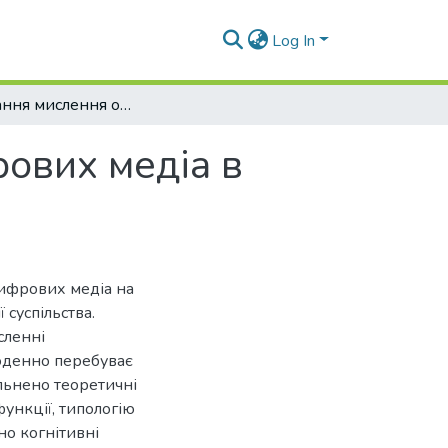
Log In
Формування мислення онлайн: роль цифрових медіа в інформаційній поведінці молоді
ових медіа в
цифрових медіа на
суспільства.
сленні
щоденно перебуває
альнено теоретичні
ункції, типологію
но когнітивні