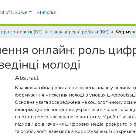
All of DSpace
Statistics
дра соціології (КС)
Бакалаврські роботи (КС)
ення онлайн: роль цифр
ведінці молоді
Abstract
Кваліфікаційна робота присвячена аналізу впливу 
формування мислення молоді в умовах цифровізації 
Основна увага зосереджена на соціологічному осми
інформаційної поведінки української молоді, яка 
в потоці персоналізованого контенту. У роботі узаг
підходи до вивчення цифрових медіа, розкрито їх ф
та особливості взаємодії з користувачем. Виокремле