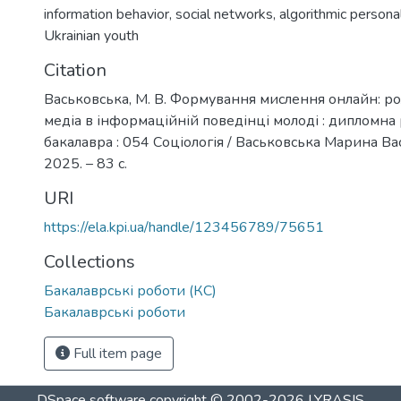
information behavior
,
social networks
,
algorithmic personal
Ukrainian youth
Citation
Васьковська, М. В. Формування мислення онлайн: 
медіа в інформаційній поведінці молоді : дипломна
бакалавра : 054 Соціологія / Васьковська Марина Вас
2025. – 83 с.
URI
https://ela.kpi.ua/handle/123456789/75651
Collections
Бакалаврські роботи (КС)
Бакалаврські роботи
Full item page
DSpace software
copyright © 2002-2026
LYRASIS