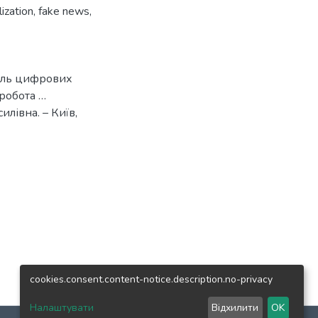
ization
,
fake news
,
роль цифрових
 робота …
илівна. – Київ,
cookies.consent.content-notice.description.no-privacy
Налаштувати
Відхилити
OK