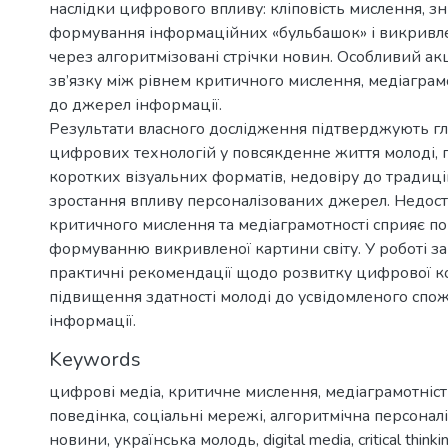
наслідки цифрового впливу: кліповість мислення, з
формування інформаційних «бульбашок» і викривле
через алгоритмізовані стрічки новин. Особливий ак
зв’язку між рівнем критичного мислення, медіаграм
до джерел інформації.
Результати власного дослідження підтверджують гл
цифрових технологій у повсякденне життя молоді,
коротких візуальних форматів, недовіру до традиці
зростання впливу персоналізованих джерел. Недост
критичного мислення та медіаграмотності сприяє п
формуванню викривленої картини світу. У роботі 
практичні рекомендації щодо розвитку цифрової ко
підвищення здатності молоді до усвідомленого спо
інформації.
Keywords
цифрові медіа
,
критичне мислення
,
медіаграмотніст
поведінка
,
соціальні мережі
,
алгоритмічна персоналі
новини
,
українська молодь
,
digital media
,
critical thinki