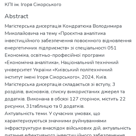
КПІ ім. Ігоря Сікорського
Abstract
Магістерська дисертація Кондратюка Володимира
Миколайовича на тему «Проєктна аналітика
інвестиційного забезпечення повоєнного відновлення
енергетичних підприємств» зі спеціальності 051
Економіка, освітньо-професійної програми
«Економічна аналітика», Національний технічний
університет України «Київський політехнічний
інститут імені Ігоря Сікорського», 2024, Київ.
Магістерська дисертація складається зі вступу, 3
розділів, висновків, списку використаних джерел та
додатків. Виконана в обсязі 127 сторінок, містить 22
рисунки, 31таблицю та 0 додатків.
Актуальність теми. У сучасних умовах, що
характеризуються значними руйнуваннями
інфраструктури внаслідок військових дій, актуальність
питання ефективного інвестиційного забезпечення