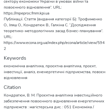
сектору економіки України в умовах війни та
повоєнного відновлення”. URL:
https://mpeproc.fmm.kpi.ua
Публікації. Стаття (видання категорії Б): Трофименко
О., Іляш О., Кондратюк В., Галкіна С. “Дослідження
теоретико-методологічних засад бізнес-планування”.
URL:
https://www.econa.org.ua/index.php/econa/article/view/594
2
Keywords
економічна аналітика
,
проєктна аналітика
,
проєкт
,
інвестиції
,
аналіз
,
ененергетичні підприємства
,
повоєн
відновлення
Citation
Кондратюк, В. М. Проєктна аналітика інвестиційного
забезпечення повоєнного відновлення енергетичних
підприємств : магістерська дис. : 051 Економіка /