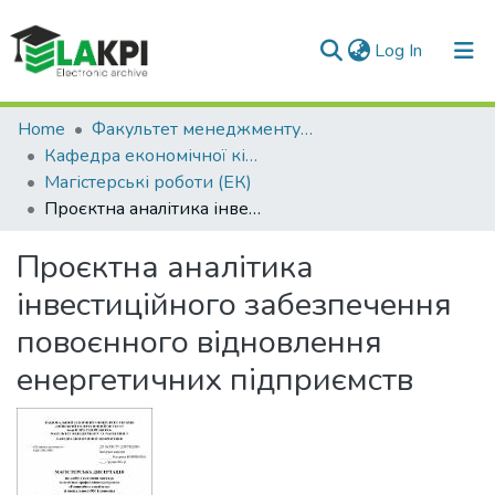
(current)
Log In
Communities & Collections
Home
Факультет менеджменту та маркетингу (ФММ)
Кафедра економічної кібернетики (ЕК)
All of DSpace
Магістерські роботи (ЕК)
Проєктна аналітика інвестиційного забезпечення повоєнного відновлення енергетичних підприємств
Statistics
Проєктна аналітика
інвестиційного забезпечення
повоєнного відновлення
енергетичних підприємств