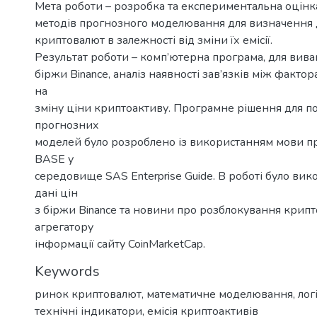
Мета роботи – розробка та експериментальна оцінк
методів прогнозного моделювання для визначення 
криптовалют в залежності від зміни їх емісії.
Результат роботи – комп’ютерна програма, для вив
біржи Binance, аналіз наявності зав’язків між факт
на
зміну ціни криптоактиву. Програмне рішення для п
прогнозних
моделей було розроблено із використанням мови 
BASE у
середовище SAS Enterprise Guide. В роботі було ви
дані цін
з біржи Binance та новини про розблокування крипт
агрегатору
інформації сайту CoinMarketCap.
Keywords
ринок криптовалют
,
математичне моделювання
,
лог
технічні індикатори
,
емісія криптоактивів