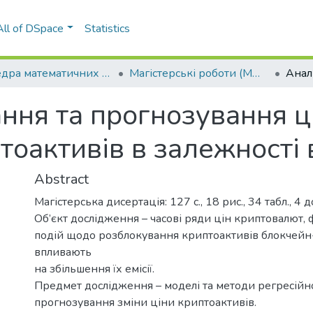
All of DSpace
Statistics
Кафедра математичних методів системного аналізу (ММСА)
Магістерські роботи (ММСА)
ння та прогнозування ц
тоактивів в залежності ві
Abstract
Магістерська дисертація: 127 c., 18 рис., 34 табл., 4 
Об’єкт дослідження – часові ряди цін криптовалют, 
подій щодо розблокування криптоактивів блокчейн
впливають
на збільшення їх емісії.
Предмет дослідження – моделі та методи регресійно
прогнозування зміни ціни криптоактивів.