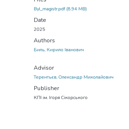
Byl_magistr.pdf
(8.94 MB)
Date
2025
Authors
Биль, Кирило Іванович
Advisor
Терентьєв, Олександр Миколайович
Publisher
КПІ ім. Ігоря Сікорського