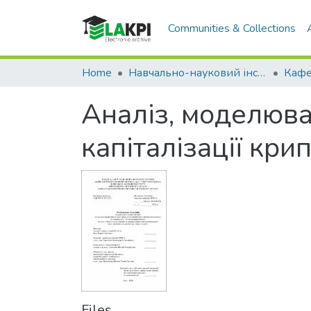
Communities & Collections
Home
Навчально-науковий інститут прикладного системного аналізу (НН ІПСА)
Аналіз, моделюва
капіталізації крип
Files