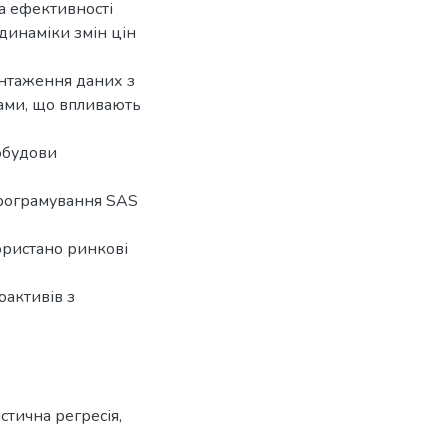
а ефективності
динаміки змін цін
антаження даних з
орами, що впливають
обудови
програмування SAS
користано ринкові
оактивів з
істична регресія
,