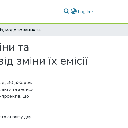
Log In
Аналіз, моделювання та прогнозування ціни та капіталізації криптоактивів в залежності від зміни їх емісії
іни та
д зміни їх емісії
дод., 30 джерел.
факти та анонси
-проектів, що
го аналізу для