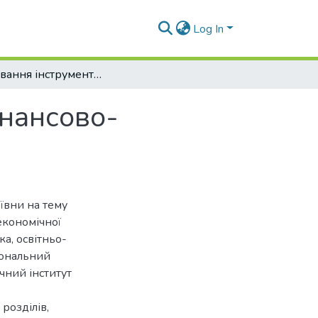
Log In
Формування інструментарію аналітики фінансово-економічної безпеки підприємства
інансово-
ївни на тему
економічної
ка, освітньо-
іональний
чний інститут
 розділів,