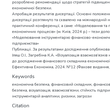
розроблено рекомендації щодо стратегій підвищен
економічної безпеки.
Апробація результатів дисертації. Основні положенн
дисертації розглянуто та схвалено на міжнародній 
практичний конференції, а саме: «Моделювання та 
економічних процесів» (м. Київ, 2024 р.) – тези допо
«Моделювання інструментарію фінансово-економіч
підприємства»
Публікації. За результатами дослідження опублікова
Іляш О.І., Загребіна К.А. «Візуалізація взаємозв’язкі
до дослідження фінансового складника економічної 
Ефективна Економіка, 2024. №12 (Фахове видання, 
Keywords
економічна безпека
,
фінансовий складник
,
фінансо
безпека
,
візуалізація
,
взаємозв’язки
,
стійкість підпр
інструментарій аналітики
,
ризики
,
загрози
Citation