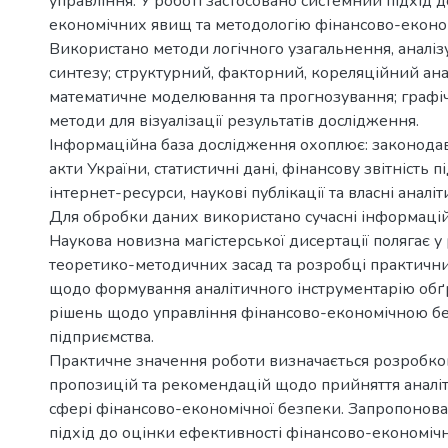
управління. У роботі застосовано системний підхід д
економічних явищ та методологію фінансово-економ
Використано методи логічного узагальнення, аналізу
синтезу; структурний, факторний, кореляційний ана
математичне моделювання та прогнозування; графіч
методи для візуалізації результатів дослідження.
Інформаційна база дослідження охоплює: законодав
акти України, статистичні дані, фінансову звітність п
інтернет-ресурси, наукові публікації та власні аналі
Для обробки даних використано сучасні інформаційн
Наукова новизна магістерської дисертації полягає у
теоретико-методичних засад та розробці практичн
щодо формування аналітичного інструментарію об
рішень щодо управління фінансово-економічною б
підприємства.
Практичне значення роботи визначається розробк
пропозицій та рекомендацій щодо прийняття аналі
сфері фінансово-економічної безпеки. Запропонов
підхід до оцінки ефективності фінансово-економічн