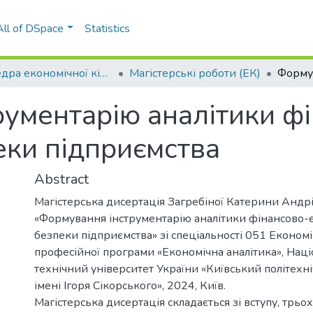
All of DSpace
Statistics
Кафедра економічної кібернетики (ЕК)
Магістерські роботи (ЕК)
ументарію аналітики ф
еки підприємства
Abstract
Магістерська дисертація Загребіної Катерини Андрі
«Формування інструментарію аналітики фінансово-
безпеки підприємства» зі спеціальності 051 Економі
професійної програми «Економічна аналітика», Нац
технічний університет України «Київський політехні
імені Ігоря Сікорського», 2024, Київ.
Магістерська дисертація складається зі вступу, трьох