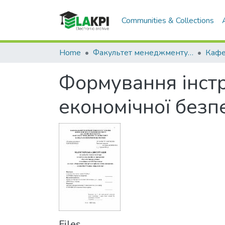
Communities & Collections
Home
Факультет менеджменту та маркетингу (ФММ)
Формування інстр
економічної безп
Files