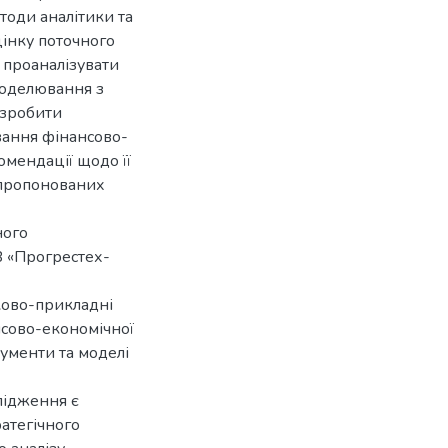
тоди аналітики та
цінку поточного
 проаналізувати
моделювання з
озробити
вання фінансово-
омендації щодо її
апропонованих
ного
В «Прогрестех-
ково-прикладні
нсово-економічної
рументи та моделі
лідження є
ратегічного