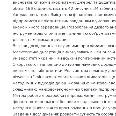
висновків, списку використаних джерел та додатків
обсязі 166 сторінок, містить 42 рисунків, 34 таблиць 
Актуальність теми. Зміцнення фінансово-економічн
підприємств є пріоритетним завданням в умовах не
економічного середовища. Розроблення дієвого ана
інструментарію сприятиме прийняттю обґрунтовани
рішень та мінімізації ризиків
Зв’язок дослідження з науковими програмами, план
Магістерська дисертація виконувалась в Національ
університеті України «Київський політехнічний інсти
Сікорського» відповідно до планів наукових дослі
економічної кібернетики. Роль автора полягає у досл
візуалізації фінансово-економічних індикаторів, щ
методичних підходів до оцінювання фінансово-еко
складника фінансово-економічної безпеки підприєм
Метою роботи є розробка і впровадження інструме
фінансово-економічної безпеки з подальшою інтегр
методів оцінювання та прогнозування в процес упр
Завдання дослідження: розкрити сутність та особли