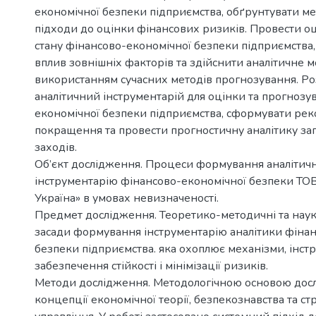
економічної безпеки підприємства, обґрунтувати ме
підходи до оцінки фінансових ризиків. Провести о
стану фінансово-економічної безпеки підприємства,
вплив зовнішніх факторів та здійснити аналітичне 
використанням сучасних методів прогнозування. Р
аналітичний інструментарій для оцінки та прогнозу
економічної безпеки підприємства, сформувати рек
покращення та провести прогностичну аналітику з
заходів.
Об’єкт дослідження. Процеси формування аналітич
інструментарію фінансово-економічної безпеки ТО
Україна» в умовах невизначеності.
Предмет дослідження. Теоретико-методичні та нау
засади формування інструментарію аналітики фіна
безпеки підприємства. яка охоплює механізми, інст
забезпечення стійкості і мінімізації ризиків.
Методи дослідження. Методологічною основою дос
концепції економічної теорії, безпекознавства та ст