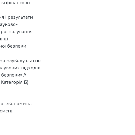
ня фінансово-
я і результати
науково-
прогнозування
віді
ної безпеки
но наукову статтю:
в наукових підходів
безпеки» //
Категорія Б)
во-економічна
иємств
,