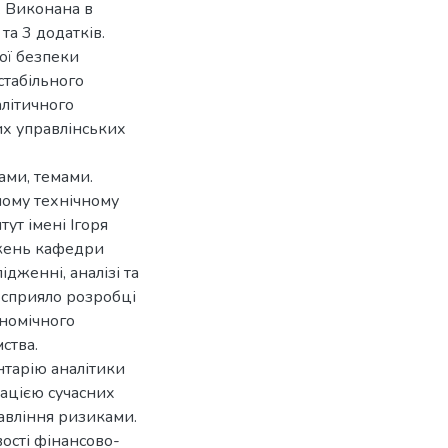
. Виконана в
та 3 додатків.
ої безпеки
стабільного
літичного
х управлінських
ами, темами.
ному технічному
тут імені Ігоря
джень кафедри
ідженні, аналізі та
о сприяло розробці
номічного
ства.
нтарію аналітики
ацією сучасних
авління ризиками.
вості фінансово-