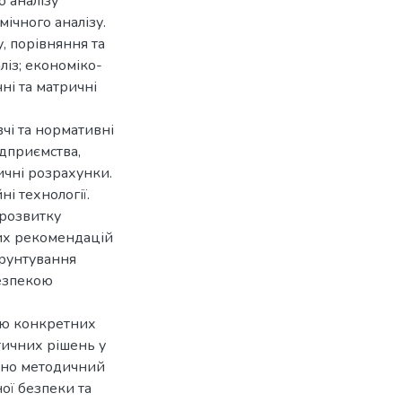
о аналізу
ічного аналізу.
, порівняння та
ліз; економіко-
ні та матричні
чі та нормативні
ідприємства,
тичні розрахунки.
і технології.
 розвитку
их рекомендацій
ґрунтування
езпекою
ою конкретних
тичних рішень у
ано методичний
ої безпеки та