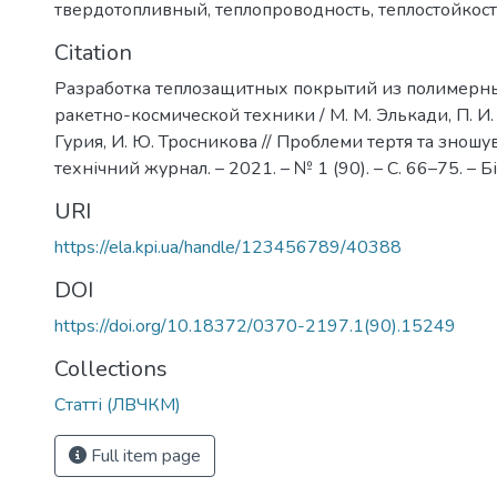
твердотопливный
,
теплопроводность
,
теплостойкос
Citation
Разработка теплозащитных покрытий из полимерн
ракетно-космической техники / М. М. Элькади, П. И. 
Гурия, И. Ю. Тросникова // Проблеми тертя та зношу
технічний журнал. – 2021. – № 1 (90). – С. 66–75. – Бі
URI
https://ela.kpi.ua/handle/123456789/40388
DOI
https://doi.org/10.18372/0370-2197.1(90).15249
Collections
Статті (ЛВЧКМ)
Full item page