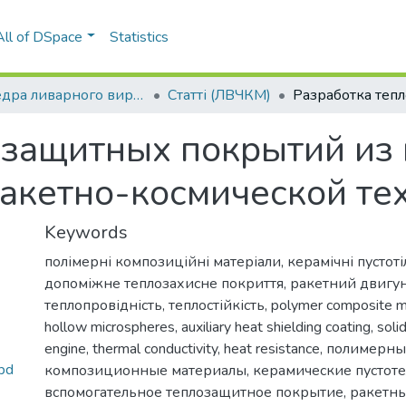
All of DSpace
Statistics
Кафедра ливарного виробництва чорних і кольорових металів (ЛВЧКМ)
Статті (ЛВЧКМ)
озащитных покрытий из
ракетно-космической те
Keywords
полімерні композиційні матеріали
,
керамічні пустот
допоміжне теплозахисне покриття
,
ракетний двигу
теплопровідність
,
теплостійкість
,
polymer composite m
hollow microspheres
,
auxiliary heat shielding coating
,
soli
engine
,
thermal conductivity
,
heat resistance
,
полимерны
pd
композиционные материалы
,
керамические пустот
вспомогательное теплозащитное покрытие
,
ракетны