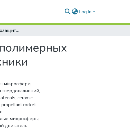
Log In
Разработка теплозащитных покрытий из полимерных композитов для ракетно-космической техники
 полимерных
хники
ілі мікросфери
,
н твердопаливний
,
aterials
,
ceramic
d propellant rocket
е
елые микросферы
,
й двигатель