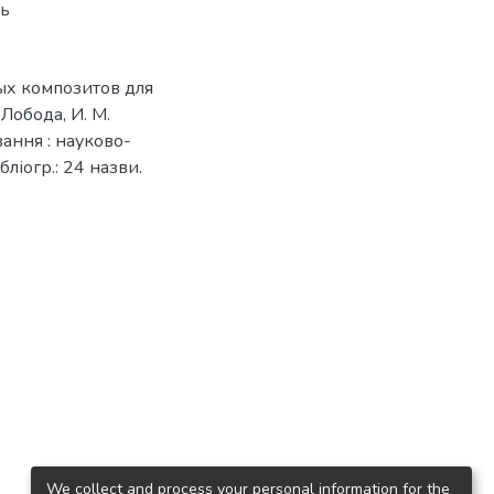
ть
ых композитов для
Лобода, И. М.
вання : науково-
бліогр.: 24 назви.
We collect and process your personal information for the