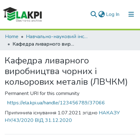
(current)
Log In
Communities & Collections
Home
Навчально-науковий інститут матеріалознавства та зварювання ім. Є.О. Патона (НН ІМЗ ім. Є.О. Патона)
Кафедра ливарного виробництва чорних і кольорових металів (ЛВЧКМ)
All of DSpace
Кафедра ливарного
Statistics
виробництва чорних і
кольорових металів (ЛВЧКМ)
Permanent URI for this community
https://ela.kpi.ua/handle/123456789/37066
Припинила існування 1.07.2021 згідно
НАКАЗУ
НУ/43/2020 ВІД 31.12.2020