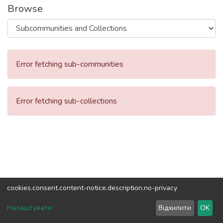
Browse
Error fetching sub-communities
Error fetching sub-collections
cookies.consent.content-notice.description.no-privacy
DSpace software
copyright © 2002-2026
LYRASIS
Налаштувати
Відхилити
OK
Cookie settings
Send Feedback