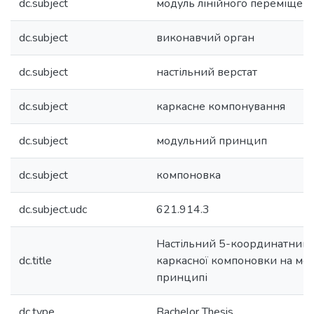
dc.subject
модуль лінійного переміщен
dc.subject
виконавчий орган
dc.subject
настільний верстат
dc.subject
каркасне компонування
dc.subject
модульний принцип
dc.subject
компоновка
dc.subject.udc
621.914.3
Настільний 5-координатний 
dc.title
каркасної компоновки на мо
принципі
dc.type
Bachelor Thesis