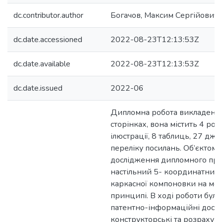
dc.contributor.author
Богачов, Максим Сергійович
dc.date.accessioned
2022-08-23T12:13:53Z
dc.date.available
2022-08-23T12:13:53Z
dc.date.issued
2022-06
Дипломна робота викладена 
сторінках, вона містить 4 роз
ілюстрації, 8 таблиць, 27 дже
переліку посилань. Об’єктом
дослідження дипломного про
настільний 5- координатний 
каркасної компоновки на мо
принципі. В ході роботи бул
патентно-інформаційні досл
конструкторські та розрахун