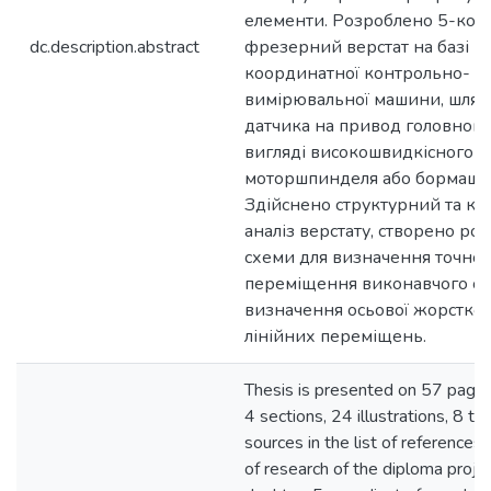
елементи. Розроблено 5-ко
dc.description.abstract
фрезерний верстат на базі на
координатної контрольно-
вимірювальної машини, шлях
датчика на привод головного
вигляді високошвидкісного
моторшпинделя або бормаши
Здійснено структурний та кі
аналіз верстату, створено ро
схеми для визначення точнос
переміщення виконавчого ор
визначення осьової жорсткос
лінійних переміщень.
Thesis is presented on 57 pages,
4 sections, 24 illustrations, 8 ta
sources in the list of references
of research of the diploma projec