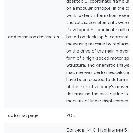
desktop 5-coordinate frame lay
on a modular principle. In the cou
work, patent information researc
and calculation elements were c
Developed 5-coordinate milling
dc.description.abstracten
based on desktop 5-coordinate 
measuring machine by replacing 
on the drive of the main moveme
form of a high-speed motor spindl
Structural and kinematic analysis
machine was performedcalculat
have been created to determine 
of the executive body's moveme
determining the axial stiffness o
modulus of linear displacements
dc.format.page
70 с.
Богачов, М. С. Настільний 5-