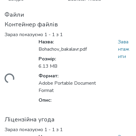
Файли
Контейнер файлів
Зараз показуємо
1 - 1 з 1
Назва:
Зава
Bohachov_bakalavr.pdf
нтаж
ити
Розмір:
6.13 MB
Формат:
ься...
Adobe Portable Document
Format
Опис:
Ліцензійна угода
Зараз показуємо
1 - 1 з 1