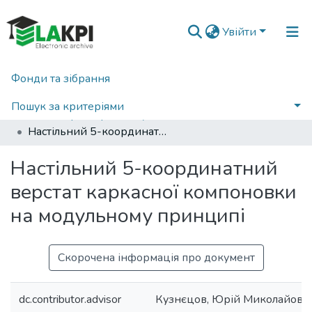
Увійти
Фонди та зібрання
Головна
Навчально-науковий механіко-машинобудівний інститут (НН ММІ)
Кафедра конструювання машин (ККМ)
Пошук за критеріями
Бакалаврські роботи (ККМ)
Настільний 5-координатний верстат каркасної компоновки на модульному принципі
Статистика
Настільний 5-координатний
верстат каркасної компоновки
на модульному принципі
Скорочена інформація про документ
dc.contributor.advisor
Кузнєцов, Юрій Миколайови