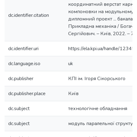
координатний верстат карка
компоновки на модульному п
dc.identifier.citation
дипломний проект ... бакалавр
Прикладна механіка / Богач
Сергійович. – Київ, 2022. – 70 
dc.identifier.uri
https://ela.kpi.ua/handle/123
dc.language.iso
uk
dc.publisher
КПІ ім. Ігоря Сікорського
dc.publisher.place
Київ
dc.subject
технологічне обладнання
dc.subject
модуль паралельної структур