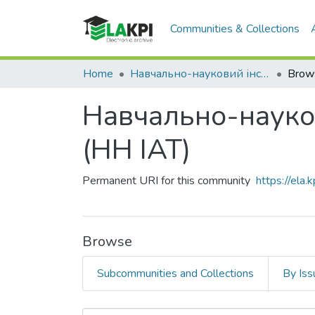
Communities & Collections
Home
Навчально-науковий інститут аерокосмічних технологій (НН ІАТ)
Brow
Навчально-науков
(НН ІАТ)
Permanent URI for this community
https://ela
Browse
Subcommunities and Collections
By Iss