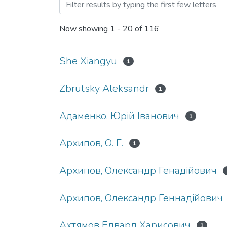
Browsing Навчально-наук
Now showing
1 - 20 of 116
She Xiangyu
1
Zbrutsky Aleksandr
1
Адаменко, Юрій Іванович
1
Архипов, О. Г.
1
Архипов, Олександр Генадійович
Архипов, Олександр Геннадійович
Ахтямов Едвард Харисович
1