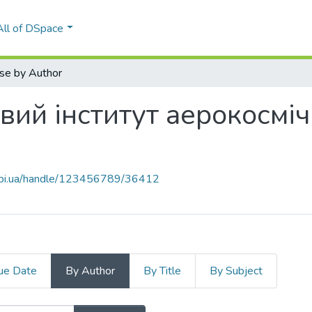
All of DSpace
se by Author
ий інститут аерокосміч
.kpi.ua/handle/123456789/36412
ue Date
By Author
By Title
By Subject