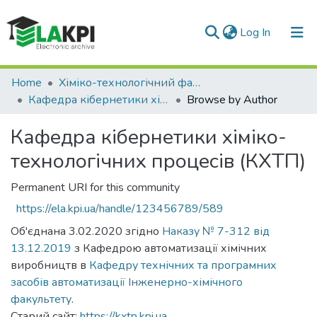
(current)
Log In
Communities & Collections
Home
Хіміко-технологічний факультет (ХТФ)
Кафедра кібернетики хіміко-технологічних процесів (КХТП)
Browse by Author
All of DSpace
Кафедра кібернетики хіміко-
технологічних процесів (КХТП)
Permanent URI for this community
https://ela.kpi.ua/handle/123456789/589
Об'єднана 3.02.2020 згідно
Наказу № 7-312 від
13.12.2019
з Кафедрою автоматизації хімічних
виробництв в
Кафедру технічних та програмних
засобів автоматизації
Інженерно-хімічного
факультету
.
Старий сайт:
https://kxtp.kpi.ua