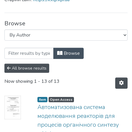
Browse
Browsing Кафедра кібернетики хіміко-
Browse
All browse results
Now showing
1 - 13 of 13
Item
Open Access
Автоматизована система
моделювання реакторів для
процесів органічного синтезу