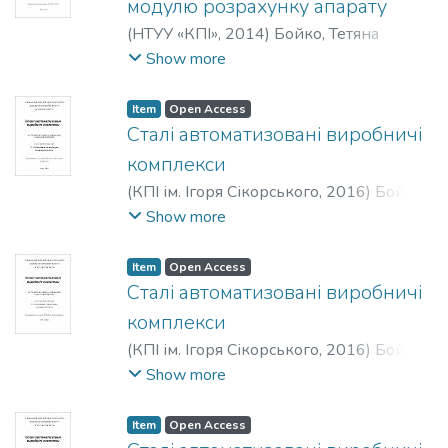
модулю розрахунку апарату
(
НТУУ «КПІ»
,
2014
)
Бойко, Тетяна
Владиславівна
;
Жигір, Ольга
Show more
Миколаївна
;
Бондаренко, Олена
Сергіївна
;
Абрамова, Алла
Item
Open Access
Олександрівна
Сталі автоматизовані виробничі
комплекси
(
КПІ ім. Ігоря Сікорського
,
2016
)
Бойко,
Тетяна Владиславівна
;
Запорожець,
Show more
Юлія Анатоліївна
;
Абрамова, Алла
Олександрівна
Item
Open Access
Сталі автоматизовані виробничі
комплекси
(
КПІ ім. Ігоря Сікорського
,
2016
)
Бойко,
Тетяна Владиславівна
;
Абрамова, Алла
Show more
Олександрівна
;
Вавулін, Петро
Андрійович
Item
Open Access