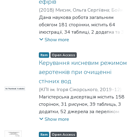
ефірів
(
2018
)
Мисик, Ольга Сергіївна
;
Бойко,
Тетяна Владиславівна
Дана наукова робота загальним
обсягом 181 сторінки, містить 64
ілюстрації, 34 таблиці, 2 додатка та 35
джерел за переліком посилань.
Show more
Об’єктом дослідження є
автоматизована система моделювання
Item
Open Access
реакторів для процесів органічного
Керування кисневим режимом
синтезу ефірів. Мета і завдання
аеротенків при очищенні
дослідження. Мета досліджень полягає
стічних вод
в розробці алгоритмів моделювання
(
КПІ ім. Ігоря Сікорського
,
2019-12
)
No Thumbnail Available
реакторів для процесів органічного
Жежерун, Яна Володимирівна
Магістерська дисертація містить 158
;
Бойко,
синтезу ефірів із використанням нових
Тетяна Владиславівна
сторінок, 31 рисунок, 39 таблиць, 3
каталізаторів.
додатки, 52 джерела за переліком
Предметом дослідження є комп’ютерно
посилань.
Show more
– інтегровані технології дослідження
Об’єкт дослідження – комп’ютерно-
реакторів для гетерогенних
інтегровані технології керування
каталітичних процесів органічного
Item
Open Access