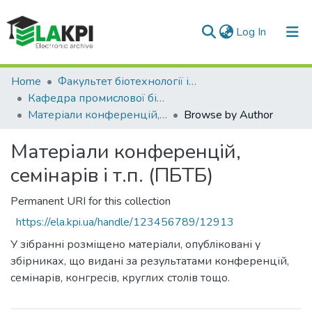
(current)
Log In
Communities & Collections
Home
Факультет біотехнології і біотехніки (ФБТ)
Кафедра промислової біотехнології та біофармації (ПБТБ)
All of DSpace
Матеріали конференцій, семінарів і т.п. (ПБТБ)
Browse by Author
Матеріали конференцій,
семінарів і т.п. (ПБТБ)
Permanent URI for this collection
https://ela.kpi.ua/handle/123456789/12913
У зібранні розміщено матеріали, опубліковані у
збірниках, що видані за результатами конференцій,
семінарів, конгресів, круглих столів тощо.