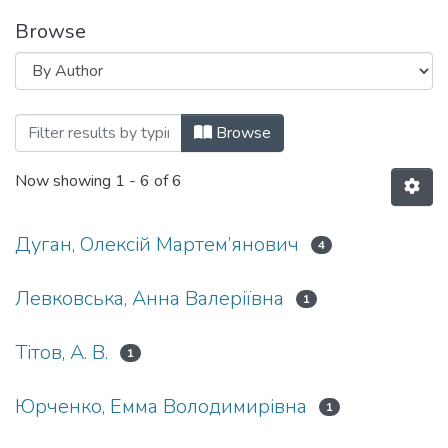
Browse
Browsing Матеріали конференцій, семіна
Browse
Now showing
1 - 6 of 6
Дуган, Олексій Мартем’янович
4
Левковська, Анна Валеріївна
1
Тітов, А. В.
1
Юрченко, Емма Володимирівна
1