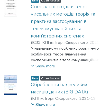
Item
Open Access
Спеціальні розділи теорії
чисельних методів: теорія та
практика застосування в
телекомунікаційних та
комп’ютерних системах
(
ІСЗЗІ КПІ ім. Ігоря Сікорського
,
2021
)
Копійка, Олег Валентинович
У навчальному посібнику розглянуто
;
Субач, Ігор
Юрійович
особливості теорії планування
;
Микитюк, Артем
В'ячеславович
експериментів в телекомунікаційних та
комп’ютерних системах та основний
Show more
зміст процесу планування
експерементів в АСУ інформаційно-
Item
Open Access
телекомунікаційними мережами (ІТМ).
Оброблення надвеликих
Наведено практичні приклади
масивів даних (BIG DATA)
застосування чисельних методів для
(
КПІ ім. Ігоря Сікорського
,
2021-12
)
рішення задач з аналізу та оцінки
Ланде, Дмитро Володимирович
;
Субач,
Show more
навантаження ІТМ, а також синтезу