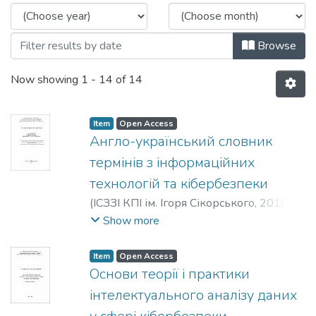
Browse
Now showing
1 - 14 of 14
Item
Open Access
Англо-український словник
термінів з інформаційних
технологій та кібербезпеки
(
ІСЗЗІ КПІ ім. Ігоря Сікорського
,
2018
)
Гладун, Анатолій Ясонович
;
Пучков,
Show more
Олександр Олександрович
;
Субач, Ігор
Юрійович
;
Хала, Катерина
Item
Open Access
Олександрівна
Основи теорії і практики
інтелектуального аналізу даних