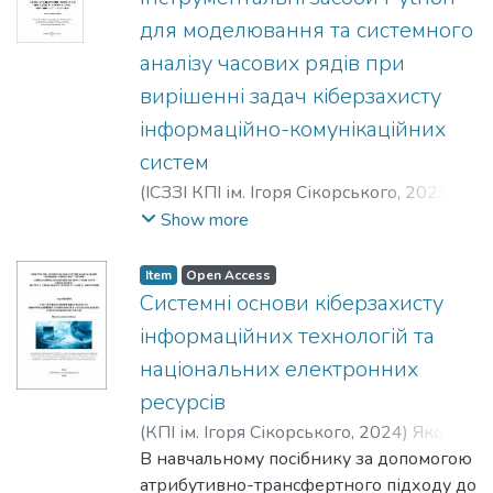
спеціалістам технічних спеціальностей
для моделювання та системного
та програмістам.
аналізу часових рядів при
вирішенні задач кіберзахисту
інформаційно-комунікаційних
систем
(
ІСЗЗІ КПІ ім. Ігоря Сікорського
,
2023
)
Шарадкін, Дмитро Михайлович
;
Субач,
Show more
Ігор Юрійович
;
Микитюк, Артем
В'ячеславович
Item
Open Access
Системні основи кіберзахисту
інформаційних технологій та
національних електронних
ресурсів
(
КПІ ім. Ігоря Сікорського
,
2024
)
Яковів,
Ігор Богданович
В навчальному посібнику за допомогою
атрибутивно-трансфертного підходу до