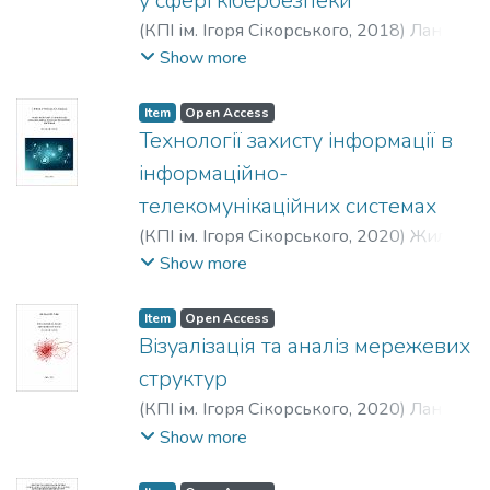
у сфері кібербезпеки
(
КПІ ім. Ігоря Сікорського
,
2018
)
Ланде,
Дмитро Володимирович
;
Субач, Ігор
Show more
Юрійович
;
Бояринова, Юлія Євгенівна
Item
Open Access
Технології захисту інформації в
інформаційно-
телекомунікаційних системах
(
КПІ ім. Ігоря Сікорського
,
2020
)
Жилін,
Артем Вікторович
;
Шаповал, Олександр
Show more
Миколайович
;
Успенський, Олександр
Анатолійович
Item
Open Access
Візуалізація та аналіз мережевих
структур
(
КПІ ім. Ігоря Сікорського
,
2020
)
Ланде,
Дмитро Володимирович
;
Субач, Ігор
Show more
Юрійович