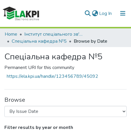
(current)
Log In
Communities & Collections
Home
Інститут спеціального зв'язку та захисту інформації (ІСЗЗІ)
Спеціальна кафедра №5
Browse by Date
All of DSpace
Спеціальна кафедра №5
Permanent URI for this community
https://ela.kpi.ua/handle/123456789/45092
Browse
Browsing Спеціальна кафедра №5 by I
Filter results by year or month