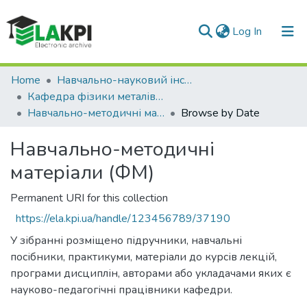
(current)
Log In
Communities & Collections
Home
Навчально-науковий інститут матеріалознавства та зварювання ім. Є.О. Патона (НН ІМЗ ім. Є.О. Патона)
Кафедра фізики металів (ФМ)
All of DSpace
Навчально-методичні матеріали (ФМ)
Browse by Date
Навчально-методичні
матеріали (ФМ)
Permanent URI for this collection
https://ela.kpi.ua/handle/123456789/37190
У зібранні розміщено підручники, навчальні
посібники, практикуми, матеріали до курсів лекцій,
програми дисциплін, авторами або укладачами яких є
науково-педагогічні працівники кафедри.