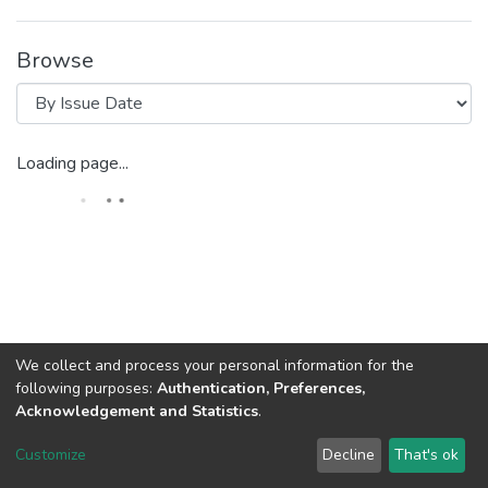
Browse
Loading page...
We collect and process your personal information for the
following purposes:
Authentication, Preferences,
Acknowledgement and Statistics
.
DSpace software
copyright © 2002-2026
LYRASIS
Customize
Decline
That's ok
Cookie settings
Send Feedback