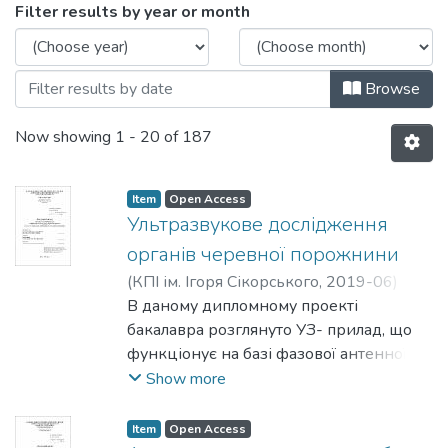
Browsing Бакалаврські роботи (КІТВП) 
Filter results by year or month
Browse
Now showing
1 - 20 of 187
Item
Open Access
Ультразвукове дослідження
органів черевної порожнини
(
КПІ ім. Ігоря Сікорського
,
2019-06
)
Коломієць, Вікторія Сергіївна
В даному дипломному проекті
;
Стельмах,
Наталія Володимирівна
бакалавра розглянуто УЗ- прилад, що
функціонує на базі фазової антенної
гратки. В проекті розглянуто існуючі
Show more
методи дослідження печінки людини,
методи акустичного контролю, описано
Item
Open Access