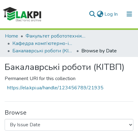
(current)
Log In
Communities & Collections
Home
Факультет робототехніки та приладобудування (ФРП)
Кафедра комп’ютерно-інтегрованих технологій виробництва приладів (КІТВП)
All of DSpace
Бакалаврські роботи (КІТВП)
Browse by Date
Бакалаврські роботи (КІТВП)
Permanent URI for this collection
https://ela.kpi.ua/handle/123456789/21935
Browse