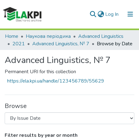
(current)
Log In
Communities & Collections
Home
Наукова періодика
Advanced Linguistics
2021
Advanced Linguistics, № 7
Browse by Date
All of DSpace
Advanced Linguistics, № 7
Permanent URI for this collection
https://ela.kpi.ua/handle/123456789/55629
Browse
Browsing Advanced Linguistics, № 7 by I
Filter results by year or month