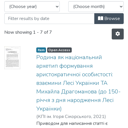
Browse
Now showing
1 - 7 of 7
Item
Open Access
Родина як національний
архетип формування
аристократичної особистості:
взаємини Лесі Українки ТА
Михайла Драгоманова (до 150-
річчя з дня народження Лесі
Українки)
(
КПІ ім. Ігоря Сікорського
,
2021
)
Мислович, Наталія
Приводом для написання статті є