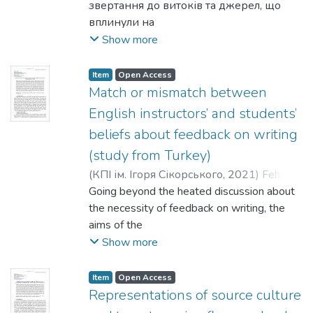
звертання до витоків та джерел, що
вплинули на
зростання, сформували світогляд
Show more
непересічної геніальної жінки – поетеси
Лесі Українки. Виклики
Item
Open Access
сучасної доби, зокрема, в сфері
Match or mismatch between
гуманітарних освітніх тенденцій
English instructors’ and students’
потребують звернення до
beliefs about feedback on writing
моральних авторитетів в історії
(study from Turkey)
розбудови української держави. В
складну добу культурного
(
КПІ ім. Ігоря Сікорського
,
2021
)
Fehime
відродження кінця 19-го початку 20-го
Aslan
Going beyond the heated discussion about
сторіччя одним з найінтелектуальніших
the necessity of feedback on writing, the
осередків доби була
aims of the
родина Драгоманових-Косачів, що
study were twofold: to investigate
Show more
згуртувала навколо себе плеяду
students’ and English instructors’ beliefs
видатних діячів з України.
about feedback on writing and
Item
Open Access
Особливу увагу приділено творчим,
examine whether there is a match or
Representations of source culture
людським стосункам Лесі та її дядька
mismatch between them. In the light of the