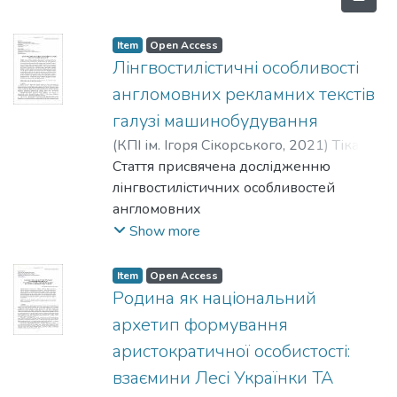
Item
Open Access
Лінгвостилістичні особливості
англомовних рекламних текстів
галузі машинобудування
(
КПІ ім. Ігоря Сікорського
,
2021
)
Тікан,
Яна
Стаття присвячена дослідженню
;
Ющук, Валерія
лінгвостилістичних особливостей
англомовних
рекламних текстів галузі
Show more
машинобудування. Рекламний текст є
однією з актуальних тем для
Item
Open Access
лінгвістичних досліджень, оскільки
Родина як національний
реклама є динамічним явищем, що
архетип формування
зумовлює необхідність
аристократичної особистості:
систематизації лінгвостилістичних
взаємини Лесі Українки ТА
особливостей англомовних рекламних