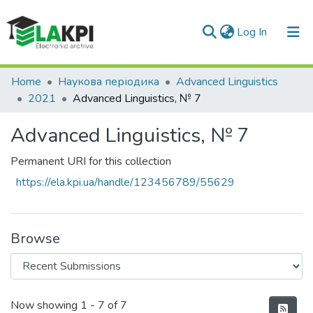
(current)
Log In
Communities & Collections
Home
Наукова періодика
Advanced Linguistics
2021
Advanced Linguistics, № 7
All of DSpace
Advanced Linguistics, № 7
Statistics
Permanent URI for this collection
https://ela.kpi.ua/handle/123456789/55629
Browse
Recent Submissions
Now showing
1 - 7 of 7