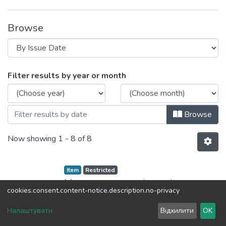
Browse
Browsing Навчально-методичні матеріа
Filter results by year or month
Browse
Now showing
1 - 8 of 8
Item
Restricted
Металознавство і термічна
cookies.consent.content-notice.description.no-privacy
обробка зварних з'єднань
Налаштувати
Відхилити
OK
(
2010
)
Зварювальний
;
Котик,
Володимир Трохимович
Методичні вказівки складаються зі
;
НТУУ «КПІ»
No Thumbnail Available