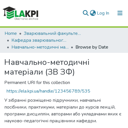
(current)
Log In
Communities & Collections
Home
Зварювальний факультет (ЗФ)
Кафедра зварювального виробництва (ЗВ ЗФ)
All of DSpace
Навчально-методичні матеріали (ЗВ ЗФ)
Browse by Date
Навчально-методичні
матеріали (ЗВ ЗФ)
Permanent URI for this collection
https://ela.kpi.ua/handle/123456789/535
У зібранні розміщено підручники, навчальні
посібники, практикуми, матеріали до курсів лекцій,
програми дисциплін, авторами або укладачами яких є
науково-педагогічні працівники кафедри.