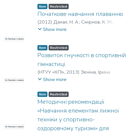
студентів НТУУ «КПІ». Для фахівців з
Item
Restricted
фізичного виховання і спорту, та
Початкове навчання плаванню
студентів, які цікавляться питаннями
(
2012
)
Дакал, Н. А.
;
Смірнов, К. М.
;
туристських походів і підвищення рівня
Щеглов, Є. М.
;
Міжуніверситетський
Show more
майстерності туризмі.
медико-інженерний
;
НТУУ «КПІ»
No Thumbnail Available
Item
Restricted
Розвиток гнучкості в спортивній
гімнастиці
(
НТУУ «КПІ»
,
2013
)
Зеніна, Ірина
Володимирівна
Show more
No Thumbnail Available
Item
Restricted
Методичні рекомендації
«Навчання елементам лижної
техніки у спортивно-
оздоровчому туризмі» для
No Thumbnail Available