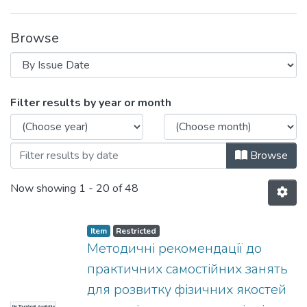
Browse
Browsing Навчально-методичні матеріа
Filter results by year or month
Browse
Now showing
1 - 20 of 48
Item
Restricted
Методичні рекомендації до
практичних самостійних занять
для розвитку фізичних якостей
No Thumbnail Available