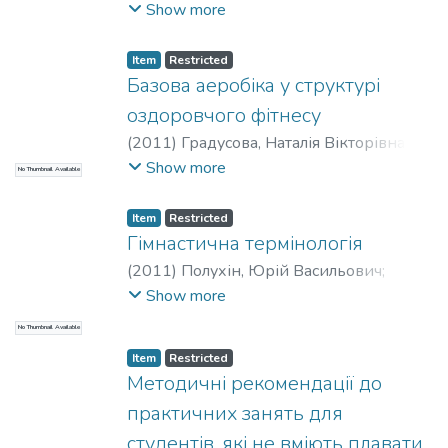
студмістечках. Основний зміст
інженерний
;
НТУУ «КПІ»
Show more
методичних рекомендацій полягає у
викладанні теоретичних основ та
Item
Restricted
методики проведення занять з
Базова аеробіка у структурі
баскетболу.
оздоровчого фітнесу
(
2011
)
Градусова, Наталія Вікторівна
;
Кузьменко, Наталія Вікторівна
;
Show more
No Thumbnail Available
Міжуніверситетський медико-
інженерний факультет
;
НТУУ «КПІ»
Item
Restricted
Гімнастична термінологія
(
2011
)
Полухін, Юрій Васильович
;
Зеніна, Ірина Володимирівна
;
Show more
Толмачова, Світлана Єгорівна
;
Іванюта,
No Thumbnail Available
Наталія Вікторівна
;
Item
Restricted
Міжуніверситетський медико-
Методичні рекомендації до
інженерний
;
НТУУ «КПІ»
практичних занять для
студентів, які не вміють плавати