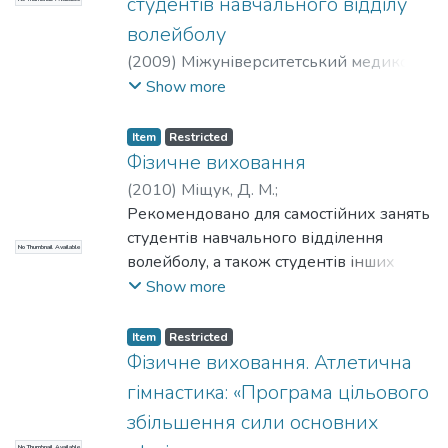
студентів навчального відділу
волейболу
(
2009
)
Міжуніверситетський медико-
інженерний
;
НТУУ «КПІ»
Show more
Item
Restricted
Фізичне виховання
(
2010
)
Міщук, Д. М.
;
Міжуніверситетський медико-
Рекомендовано для самостійних занять
інженерний
студентів навчального відділення
;
НТУУ «КПІ»
No Thumbnail Available
волейболу, а також студентів інших
навчальних відділень, які б хотіли
Show more
розвивати та вдосконалювати свої
фізичні якості. Комплекси вправ, надані
Item
Restricted
в посібнику сприятимуть розвитку як
Фізичне виховання. Атлетична
загальнофізичних якостей, так і
гімнастика: «Програма цільового
спеціальних фізичних якостей.
збільшення сили основних
No Thumbnail Available