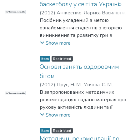
баскетболу у світі та Україні»
(
2012
)
Анікеєнко, Лариса Василівна
;
No Thumbnail Available
Бойко, Ганна Леонідівна
Посібник укладений з метою
;
Єфременко,
Вікторія Миколаївна
ознайомлення студентів з історією
;
Міжуніверситетський медико-
виникнення та розвитку гри в
інженерний
баскетбол у світі, в нашій країні та у
;
НТУУ «КПІ»
Show more
нашому навчальному закладі.
Item
Restricted
Основи занять оздоровчим
бігом
(
2012
)
Прус, Н. М.
;
Ускова, С. М.
;
Файнберг, Б. А.
В запропонованих методичних
;
Гаврилова, Н. М.
;
No Thumbnail Available
Міжуніверситетський медико-
рекомендаціях надано матеріал про
інженерний
рухову активність людини та її
;
НТУУ «КПІ»
біологічну роль в підтримці життєвого
Show more
тонусу, розглянуті форми та методи
тренувань, а також варіанти побудови
Item
Restricted
тренувань під час занять оздоровчим
Методичні рекомендації до