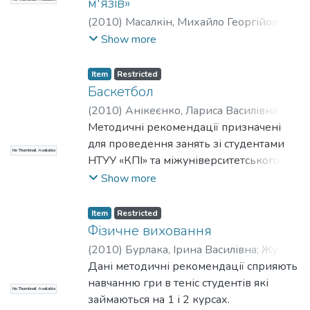
м'язів»
(
2010
)
Масалкін, Михайло Георгійович
;
Мартинов, Юрій Олександрович
;
Show more
Міжуніверситетський медико-
інженерний
;
НТУУ «КПІ»
Item
Restricted
Баскетбол
(
2010
)
Анікеєнко, Лариса Василівна
;
Єфременко, Вікторія Миколаївна
Методичні рекомендації призначені
;
Бойко, Ганна Леонідівна
для проведення занять зі студентами
;
No Thumbnail Available
Міжуніверситетський медико-
НТУУ «КПІ» та міжуніверситетського
інженерний
медико-інженерного факультету
;
НТУУ «КПІ»
Show more
(ММІФ) зі спеціальності «Здоров`я
людини». Навчальне видання
Item
Restricted
рекомендоване спеціалістам з
Фізичне виховання
фізичного виховання: викладачам
(
2010
)
Бурлака, Ірина Василівна
;
Жуков,
вищих навчальних закладів, а також
Сергій Миколайович
Дані методичні рекомендації сприяють
;
Лукачина,
інструкторам та керівникам секцій з
Анатолій Васильович
навчанню гри в теніс студентів які
;
No Thumbnail Available
баскетболу у оздоровчих таборах,
Міжуніверситетський медико-
займаються на 1 і 2 курсах.