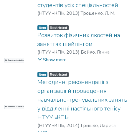
студентів усіх спеціальностей
(
НТУУ «КПІ»
,
2013
)
Троценко, Л. М.
Item
Restricted
Розвиток фізичних якостей на
заняттях шейпінгом
(
НТУУ «КПІ»
,
2013
)
Бойко, Ганна
Леонідівна
;
Твердохліб, Олена
Show more
No Thumbnail Available
Федорівна
;
Козлова, Тетяна Георгіївна
;
Шарафутдінова, Санія Умяровна
;
Item
Restricted
Гаврилова, Наталія Євгенівна
Методичні рекомендації з
організації й проведення
навчально-тренувальних занять
у відділенні настільного тенісу
No Thumbnail Available
НТУУ «КПІ»
(
НТУУ «КПІ»
,
2014
)
Гришко, Лариса