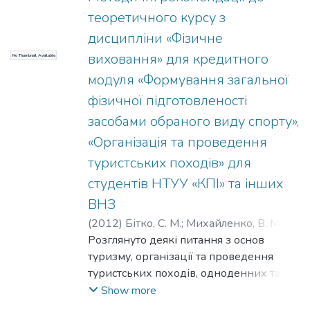
бігом.
теоретичного курсу з
дисципліни «Фізичне
виховання» для кредитного
No Thumbnail Available
модуля «Формування загальної
фізичної підготовленості
засобами обраного виду спорту»,
«Організація та проведення
туристських походів» для
студентів НТУУ «КПІ» та інших
ВНЗ
(
2012
)
Бітко, С. М.
;
Михайленко, В. М.
;
Кузьменко, В. А.
Розглянуто деякі питання з основ
;
Міжуніверситетський
медико-інженерний
туризму, організації та проведення
;
НТУУ «КПІ»
туристських походів, одноденних та
багатоденних у навчально-
Show more
тренувальному процесі з туризму у