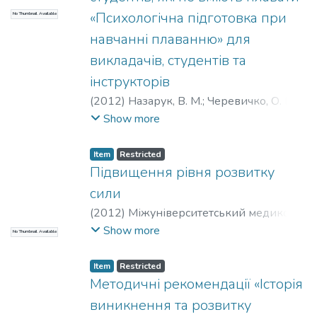
«Психологічна підготовка при
No Thumbnail Available
навчанні плаванню» для
викладачів, студентів та
інструкторів
(
2012
)
Назарук, В. М.
;
Черевичко, О. Г.
;
Міжуніверситетський медико-
Show more
інженерний
;
НТУУ «КПІ»
Item
Restricted
Підвищення рівня розвитку
сили
(
2012
)
Міжуніверситетський медико-
інженерний
;
Смірнов, К. М.
;
Щеглов, Є.
Show more
No Thumbnail Available
М.
;
НТУУ «КПІ»
Item
Restricted
Методичні рекомендації «Історія
виникнення та розвитку