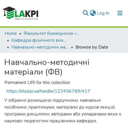
(current)
Log In
Communities & Collections
Home
Факультет біомедичної інженерії (ФБМІ)
Кафедра фізичного виховання (ФВ)
All of DSpace
Навчально-методичні матеріали (ФВ)
Browse by Date
Навчально-методичні
матеріали (ФВ)
Permanent URI for this collection
https://ela.kpi.ua/handle/123456789/417
У зібранні розміщено підручники, навчальні
посібники, практикуми, матеріали до курсів лекцій,
програми дисциплін, авторами або укладачами яких є
науково-педагогічні працівники кафедри.