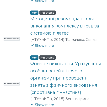
Григорівна
;
Чиченьова, Оксана
Show more
Миколаївна
;
Щербаченко, Віталій
Костянтинович
Item
Restricted
Методичні рекомендації для
виконання комплексу вправ за
системою пілатес
(
НТУУ «КПІ»
,
2014
)
Толмачова, Світлана
No Thumbnail Available
Єгорівна
;
Іванюта, Наталія Вікторівна
Show more
Item
Restricted
Фізичне виховання. Урахування
особливостей жіночого
організму при проведенні
занять з фізичного виховання
No Thumbnail Available
(спортивна гімнастика)
(
НТУУ «КПІ»
,
2015
)
Зеніна, Ірина
Володимирівна
Show more