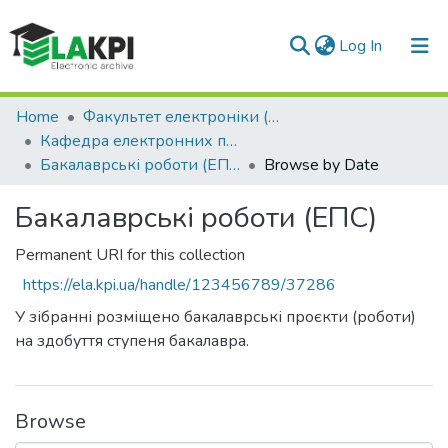
(current)
Log In
Communities & Collections
Home
Факультет електроніки (ФЕЛ)
Кафедра електронних пристроїв та систем (ЕПС)
All of DSpace
Бакалаврські роботи (ЕПС)
Browse by Date
Бакалаврські роботи (ЕПС)
Permanent URI for this collection
https://ela.kpi.ua/handle/123456789/37286
У зібранні розміщено бакалаврські проєкти (роботи)
на здобуття ступеня бакалавра.
Browse