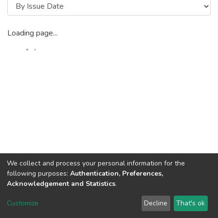
Loading page...
We collect and process your personal information for the
following purposes:
Authentication, Preferences,
Acknowledgement and Statistics
.
DSpace software
copyright © 2002-2026
LYRASIS
Customize
Decline
That's ok
Cookie settings
Send Feedback