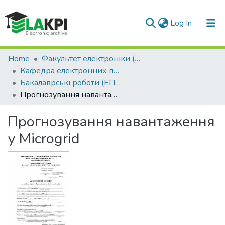
(current)
Log In
Communities & Collections
Home
Факультет електроніки (ФЕЛ)
Кафедра електронних пристроїв та систем (ЕПС)
All of DSpace
Бакалаврські роботи (ЕПС)
Прогнозування навантаження у Micrоgrid
Statistics
Прогнозування навантаження
у Micrоgrid