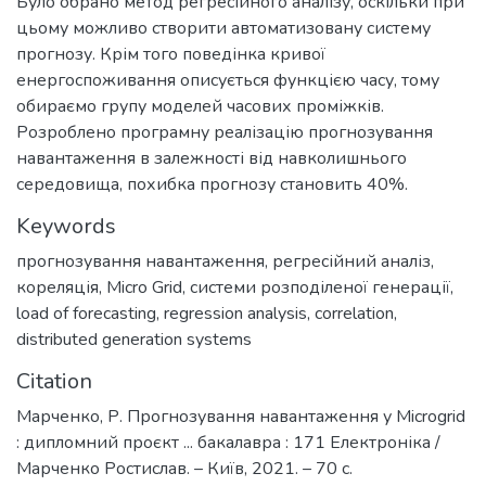
Було обрано метод регресійного аналізу, оскільки при
цьому можливо створити автоматизовану систему
прогнозу. Крім того поведінка кривої
енергоспоживання описується функцією часу, тому
обираємо групу моделей часових проміжків.
Розроблено програмну реалізацію прогнозування
навантаження в залежності від навколишнього
середовища, похибка прогнозу становить 40%.
Keywords
прогнозування навантаження
,
регресійний аналіз
,
кореляція
,
Micro Grid
,
системи розподіленої генерації
,
load of forecasting
,
regression analysis
,
correlation
,
distributed generation systems
Citation
Марченко, Р. Прогнозування навантаження у Micrоgrid
: дипломний проєкт ... бакалавра : 171 Електроніка /
Марченко Ростислав. – Київ, 2021. – 70 с.