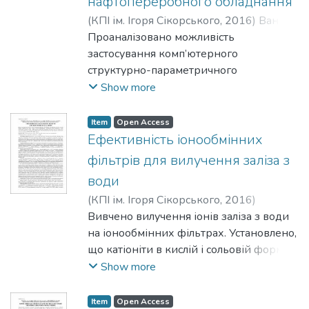
нафтопереробного обладнання
(
КПІ ім. Ігоря Сікорського
,
2016
)
Ванін,
В. В.
Проаналізовано можливість
;
Вірченко, Г. А.
;
Вірченко, Г. І.
застосування комп’ютерного
структурно-параметричного
моделювання для удосконалення
Show more
автоматизованого проектування
нафтопереробного обладнання.
Item
Open Access
Зроблено посилання на досвід
Ефективність іонообмінних
створення складної продукції,
фільтрів для вилучення заліза з
розв’язання конструкторсько-
води
технологічних задач виготовлення
(
КПІ ім. Ігоря Сікорського
,
2016
)
композиційно-волокнистих матеріалів,
Твердохліб, М. М.
Вивчено вилучення іонів заліза з води
;
Гомеля, М. Д.
;
Хохотва,
реалізації варіантного формоутворення
О. П.
на іонообмінних фільтрах. Установлено,
в архітектурі й будівництві. Показано,
що катіоніти в кислій і сольовій формах
що структурно-параметрична
сорбують іони заліза з води за низьких
Show more
методологія значною мірою є
концентрацій у присутності йонів
інваріантним компонентом сучасних
жорсткості. У разі застосування аніонітів
комп’ютерних технологій, відносно
Item
Open Access