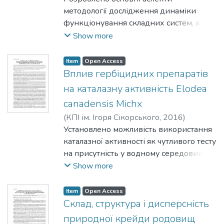
коксування. Окреслено перспективи
методології дослідження динаміки
подальших досліджень та ефективного
функціонування складних систем, а
впровадження їхніх результатів.
саме системного підходу до вирішення
Show more
проблем, що виникають у системах
водокористування виробництва паперу
Item
Open Access
й картону. Процедура імітаційного
Вплив гербіцидних препаратів
моделювання за допомогою
на каталазну активність Elodea
комп’ютера відтворює динаміку
canadensis Michx
процесів, що відбуваються в
(
КПІ ім. Ігоря Сікорського
,
2016
)
досліджуваній системі, з використанням
Вембер, В. В.
Установлено можливість використання
;
Дітяшова, І. Г.
наявних математичних описів і
каталазної активності як чутливого тесту
структурних особливостей системи.
на присутність у водному середовищі
гербіцидних препаратів. Як тест-об’єкт
Show more
вибрана Elodea canadensis Michx. (елодея
канадська), оскільки ця рослина
Item
Open Access
протягом життєвого циклу занурена у
Склад, структура і дисперсність
водне середовище і найбільш повно
природної крейди родовищ