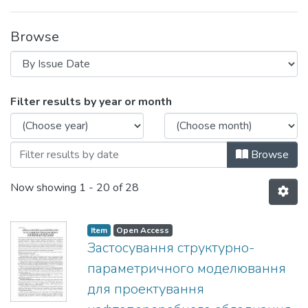
Browse
Browsing Вісник НТУУ «КПІ ім. Ігоря Сі
Filter results by year or month
Browse
Now showing
1 - 20 of 28
Item
Open Access
Застосування структурно-
параметричного моделювання
для проектування