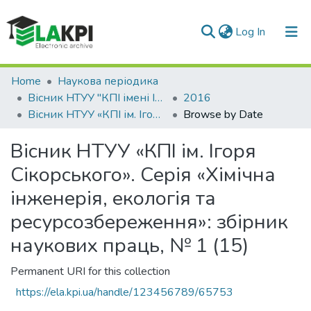
(current)
Log In
Communities & Collections
Home
Наукова періодика
Вісник НТУУ "КПІ імені Ігоря Сікорського". Серія: Хімічна інженерія, екологія та ресурсозбереження
2016
All of DSpace
Вісник НТУУ «КПІ ім. Ігоря Сікорського». Серія «Хімічна інженерія, екологія та ресурсозбереження»: збірник наукових праць, № 1 (15)
Browse by Date
Вісник НТУУ «КПІ ім. Ігоря
Сікорського». Серія «Хімічна
інженерія, екологія та
ресурсозбереження»: збірник
наукових праць, № 1 (15)
Permanent URI for this collection
https://ela.kpi.ua/handle/123456789/65753