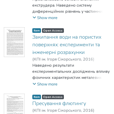
А. О.
екструдера. Наведено систему
диференційних рівнянь у частинних
похідних у циліндричній системі
Show more
координат з урахуванням розподілу
температури вздовж екструдера для
Item
Open Access
кожного з елементів, а також за
Закипання води на пористих
радіусом корпуса та шнека. Модель
поверхнях: експерименти та
дозволяє врахувати вплив кожного з
інженерні розрахунки
нагрівників. Враховано динамічну
(
КПІ ім. Ігоря Сікорського
,
2016
)
зміну фазового складу полімеру
Шаповал, А. А.
Наведено результати
;
Панов, Є. М.
;
Стрельцова,
впродовж екструдування.
Ю. В.
експериментальних досліджень впливу
фізичних характеристик металевих
волокнистих матеріалів на початок
Show more
закипання води на пористих поверхнях
за умов її вільного руху й капілярного
Item
Open Access
транспорту. Досліди виконано за
Пресування флютингу
допомогою спеціально створеної
(
КПІ ім. Ігоря Сікорського
,
2016
)