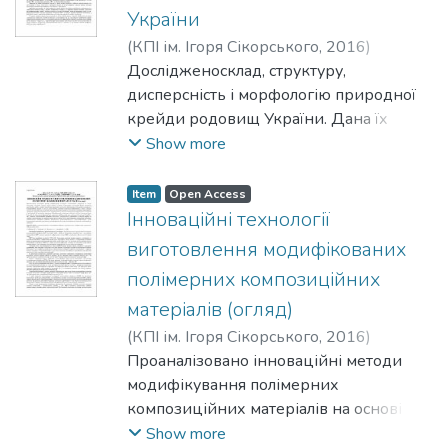
контактує з усіма присутніми у воді
України
токсикантами. Виявлена реакція на
(
КПІ ім. Ігоря Сікорського
,
2016
)
вплив досліджених гербіцидів
Аршинніков, Д. І.
Дослідженосклад, структуру,
;
Свідерський, В. А.
;
дозволяє рекомендувати розроблений
Нудченко, Л. А.
дисперсність і морфологію природної
тест для проведення комплексного
крейди родовищ України. Дана їх
моніторингу водних об’єктів.
кількісна оцінка у порівнянні з
Show more
імпортними кальцитами виробництва
Туреччини.
Item
Open Access
Інноваційні технології
виготовлення модифікованих
полімерних композиційних
матеріалів (огляд)
(
КПІ ім. Ігоря Сікорського
,
2016
)
Малащук, Н. С.
Проаналізовано інноваційні методи
;
Романчук, Б. В.
;
Колосов,
О. Є.
модифікування полімерних
;
Сівецький, В. І.
композиційних матеріалів на основі
епоксидних олігомерів, зокрема,
Show more