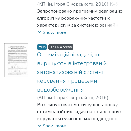
(
КПІ ім. Ігоря Сікорського
,
2016
)
Кубрак,
А. І.
Запропоновано програмну реалізацію
;
Ковалюк, Д. О.
;
Задворний, Б. В.
алгоритму розрахунку частотних
характеристик за системою звичайних
диференціальних рівнянь у
Show more
середовищі TURBO PASCAL і MatLab.
Наведено структуру програм, описано
Item
Open Access
їхні складові, проаналізовано
Оптимізаційні задачі, що
результати моделювання.
вирішують в інтегрованій
автоматизованій системі
керування процесами
водозбереження
(
КПІ ім. Ігоря Сікорського
,
2016
)
Жученко, А. І.
Розглянуто математичну постановку
;
Осіпа, Р. А.
;
Осіпа, Л. В.
оптимізаційних задач на трьох рівнях
керування сучасною маловідходною
технологією, що надасть можливість
Show more