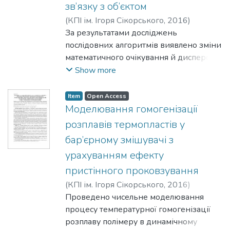
зв’язку з об’єктом
досліджуваній системі, з використанням
наявних математичних описів і
(
КПІ ім. Ігоря Сікорського
,
2016
)
структурних особливостей системи.
Оніщенко, В. О.
За результатами досліджень
;
Миленький, В. В.
послідовних алгоритмів виявлено зміни
математичного очікування й дисперсії
сформованого алгоритму, що дозволяє
Show more
виявити тип дефекту. Визначено
середню тривалість знаходження
Item
Open Access
відхилень й відновлення дефектів.
Моделювання гомогенізації
Установлено шляхи визначення
розплавів термопластів у
ймовірності помилкового виявлення
бар’єрному змішувачі з
дефекту.
урахуванням ефекту
пристінного проковзування
(
КПІ ім. Ігоря Сікорського
,
2016
)
Сівецький, В. І.
Проведено чисельне моделювання
;
Сокольський, О. Л.
;
Кушнір, М. С.
процесу температурної гомогенізації
;
Івіцький, І. І.
розплаву полімеру в динамічному