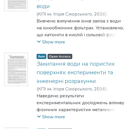
приклади вирішення питань
води
забезпечення екологічною
(
КПІ ім. Ігоря Сікорського
,
2016
)
інформацією на локальному й
Твердохліб, М. М.
Вивчено вилучення іонів заліза з води
;
Гомеля, М. Д.
;
Хохотва,
регіональному рівнях.
О. П.
на іонообмінних фільтрах. Установлено,
що катіоніти в кислій і сольовій формах
сорбують іони заліза з води за низьких
Show more
концентрацій у присутності йонів
жорсткості. У разі застосування аніонітів
Item
Open Access
у ClO2 – і MnO4 – -формах відбувається
Закипання води на пористих
ефективне вилучення заліза (II) завдяки
поверхнях: експерименти та
його окисленню й переведенню в
інженерні розрахунки
нерозчинний у нейтральному
(
КПІ ім. Ігоря Сікорського
,
2016
)
середовищі гідроксид заліза (III).
Шаповал, А. А.
Наведено результати
;
Панов, Є. М.
;
Стрельцова,
Визначено окислювальну здатність
Ю. В.
експериментальних досліджень впливу
аніоніту АВ-17-8 у ClO2 – і MnO4 –
фізичних характеристик металевих
-формах.
волокнистих матеріалів на початок
Show more
закипання води на пористих поверхнях