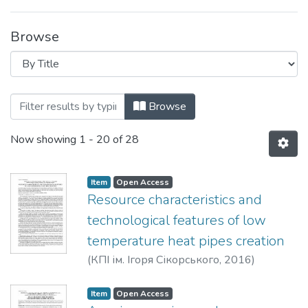
Browse
Browsing Вісник НТУУ «КПІ ім. Ігоря Сі
Browse
Now showing
1 - 20 of 28
Item
Open Access
Resource characteristics and
technological features of low
temperature heat pipes creation
(
КПІ ім. Ігоря Сікорського
,
2016
)
Shapoval, A. A.
;
Streltsova, Yu. V.
Item
Open Access