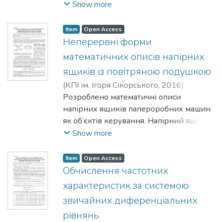
змішувачі бар’єрного типу. Наведено
Show more
результати моделювання, що
дозволяють досліджувати динаміку
Item
Open Access
зміни температур при течії полімерних
Неперервні форми
матеріалів у змішувальних елементах,
математичних описів напірних
здійснювати вибір оптимальних
ящиків із повітряною подушкою
конструктивних параметрів
(
КПІ ім. Ігоря Сікорського
,
2016
)
змішувальних елементів або обирати
Жученко, А. І.
Розроблено математичні описи
;
Піргач, М. С.
;
технологічні режими гомогенізації
Жураковський, Я. Ю.
напірних ящиків папероробних машин
полімерних композицій.
як об’єктів керування. Напірний ящик
описано системою лінійних
Show more
неоднорідних диференціальних
рівнянь, передавальними функціями за
Item
Open Access
двома прямими й двома перехресними
Обчислення частотних
каналами, системою векторно-
характеристик за системою
матричних рівнянь та імпульсними
звичайних диференціальних
перехідними функціями.
рівнянь