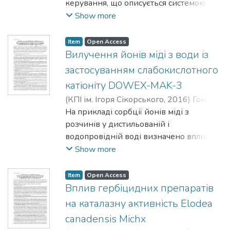
керування, що описується системою
диференціальних рівнянь у канонічній
Show more
формі. Наведено алгоритм розв’язку,
спосіб опису вихідних даних у пам’яті
Item
Open Access
ЕОМ і реалізація засобами MatLab.
Вилучення йонів міді з води із
Здійснено тестування підходу на
застосуванням слабокислотного
контрольному прикладі.
катіоніту DOWEX-MAK-3
(
КПІ ім. Ігоря Сікорського
,
2016
)
Гомеля,
М. Д.
На прикладі сорбції йонів міді з
;
Малін, В. П.
;
Глушко, О. В.
розчинів у дистильованій і
водопровідній воді визначено вплив
іонів жорсткості на обмінну ємність
Show more
слабокислотного катіоніту DOWEX-
MAK-3 за йонами важких металів.
Item
Open Access
Показано, що ємність іоніту за йонами
Вплив гербіцидних препаратів
міді залежить від концентрації
на каталазну активність Elodea
розчинів і співвідношення концентрації
canadensis Michx
йонів міді й жорсткості. Установлено,