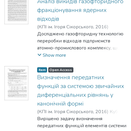
Аналіз викидів газофторидного
фракціонування ядерних
відходів
(
КПІ ім. Ігоря Сікорського
,
2016
)
Левенець, В. В.
Досліджено газофторидну технологію
;
Ролік, І. Л.
;
Усіков, М. П.
;
Широков, Б. М.
переробки відходів підприємств
;
Хованський, М. О.
;
Шиян, О. В.
атомно-промислового комплексу, що
;
Щур, А. О.
відпрацьована в ННЦ ХФТІ.
Show more
Використано ядерно-фізичні методи
аналізу. Визначено кількісні та якісні
Item
Open Access
характеристики її потенційних
Визначення передатних
негативних екологічних факторів, а
функцій за системою звичайних
саме викидів безпосередньо на
диференціальних рівнянь у
робочому місці.
канонічній формі
(
КПІ ім. Ігоря Сікорського
,
2016
)
Кубрак,
А. І.
Вирішено задачу визначення
;
Ковалюк, Д. О.
;
Сполович, Р. Ю.
передатних функцій елементів системи