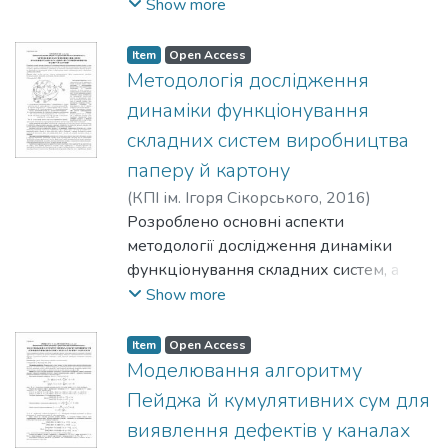
похідних у циліндричній системі
Show more
виробничих процесів уповільненого
координат з урахуванням розподілу
коксування. Окреслено перспективи
температури вздовж екструдера для
Item
Open Access
подальших досліджень та ефективного
кожного з елементів, а також за
Методологія дослідження
впровадження їхніх результатів.
радіусом корпуса та шнека. Модель
динаміки функціонування
дозволяє врахувати вплив кожного з
складних систем виробництва
нагрівників. Враховано динамічну
паперу й картону
зміну фазового складу полімеру
впродовж екструдування.
(
КПІ ім. Ігоря Сікорського
,
2016
)
Плосконос, В. Г.
Розроблено основні аспекти
методології дослідження динаміки
функціонування складних систем, а
саме системного підходу до вирішення
Show more
проблем, що виникають у системах
водокористування виробництва паперу
Item
Open Access
й картону. Процедура імітаційного
Моделювання алгоритму
моделювання за допомогою
Пейджа й кумулятивних сум для
комп’ютера відтворює динаміку
виявлення дефектів у каналах
процесів, що відбуваються в