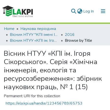
(current)
Log In
Communities & Collections
Home
Наукова періодика
Вісник НТУУ "КПІ імені Ігоря Сікорського". Серія: Хімічна інженерія, екологія та ресурсозбереження
2016
All of DSpace
Вісник НТУУ «КПІ ім. Ігоря Сікорського». Серія «Хімічна інженерія, екологія та ресурсозбереження»: збірник наукових праць, № 1 (15)
Browse by Title
Вісник НТУУ «КПІ ім. Ігоря
Сікорського». Серія «Хімічна
інженерія, екологія та
ресурсозбереження»: збірник
наукових праць, № 1 (15)
Permanent URI for this collection
https://ela.kpi.ua/handle/123456789/65753