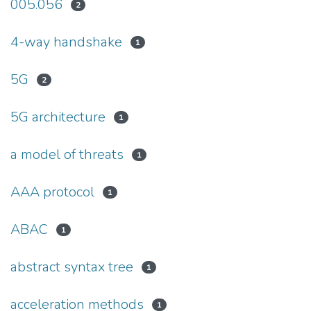
005.056
2
4-way handshake
1
5G
2
5G architecture
1
a model of threats
1
AAA protocol
1
ABAC
1
abstract syntax tree
1
acceleration methods
1