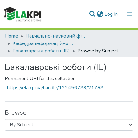
(current)
Log In
Communities & Collections
Home
Навчально-науковий фізико-технічний інститут (НН ФТІ)
Кафедра інформаційної безпеки (ІБ)
All of DSpace
Бакалаврські роботи (ІБ)
Browse by Subject
Бакалаврські роботи (ІБ)
Permanent URI for this collection
https://ela.kpi.ua/handle/123456789/21798
Browse