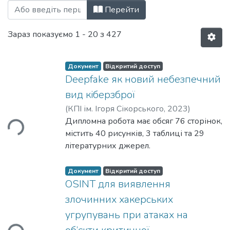
Перегляд Бакалаврські роботи (ІБ) за
Перейти
Зараз показуємо
1 - 20 з 427
Документ
Відкритий доступ
Deepfake як новий небезпечний
Вантажиться...
вид кіберзброї
(
КПІ ім. Ігоря Сікорського
,
2023
)
Прищепа, Максим Олександрович
Дипломна робота має обсяг 76 сторінок,
;
Качинський, А. Б.
містить 40 рисунків, 3 таблиці та 29
літературних джерел.
Об’єкт дослідження: Deepfake як
комплексне явище.
Документ
Відкритий доступ
Предмет дослідження: вивчення та
OSINT для виявлення
аналіз Deepfake технологій, їх
Вантажиться...
злочинних хакерських
потенціалу для створення фальшивих
угрупувань при атаках на
зображень, відео- та аудіозаписів, а