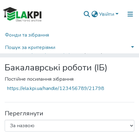
Увійти
Фонди та зібрання
Головна
Навчально-науковий фізико-технічний інститут (НН ФТІ)
Кафедра інформаційної безпеки (ІБ)
Пошук за критеріями
Бакалаврські роботи (ІБ)
Переглянути за назвою
Бакалаврські роботи (ІБ)
Постійне посилання зібрання
https://ela.kpi.ua/handle/123456789/21798
Переглянути