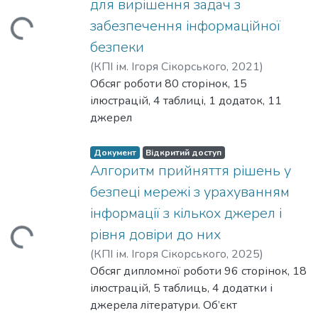
иться...
для вирішення задач з
покращення.
забезпечення інформаційної
Метою роботи є розробка програмного
забезпечення, яке спрямований на
безпеки
покращення методів автоматичного
(
КПІ ім. Ігоря Сікорського
,
2021
)
сканування вразливостей в смарт-
Лихошерст, Владислав Романович
Обсяг роботи 80 сторінок, 15
;
контрактах.
Грайворонський, Микола Владленович
ілюстрацій, 4 таблиці, 1 додаток, 11
джерел
літератури.
Обʼєктом дослідження стала
Документ
Відкритий доступ
компʼютерна мережа і потоки
Алгоритм прийняття рішень у
інформації, що
иться...
безпеці мережі з урахуванням
описують її стан.
інформації з кількох джерел і
Предметом дослідження особливості
рівня довіри до них
поведінки компʼютерної мережі в
ситуаціях здійснення загроз
(
КПІ ім. Ігоря Сікорського
,
2025
)
інформаційній безпеці.
Макуха, Андрій Васильович
Обсяг дипломної роботи 96 сторінок, 18
;
Козленко,
Метою даної роботи є розробка
Олег Віталійович
ілюстрацій, 5 таблиць, 4 додатки і
програмного забезпечення для
джерела літератури. Об’єкт