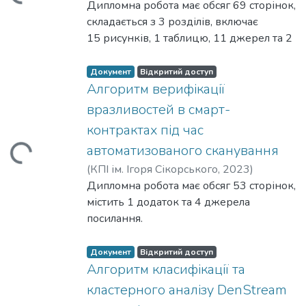
Ковбель, Дмитро Олександрович
Дипломна робота має обсяг 69 сторінок,
;
системах виявлення вторгнень.
програми, що
Барановський, Олексій Миколайович
складається з 3 розділів, включає
Предмет дослідження – алгоритмічні
реалізує запропоновану модель, з
15 рисунків, 1 таблицю, 11 джерел та 2
методи адаптації IDS до змін у
наявними аналогами.
додатки.
характеристиках атак за допомогою
Мета роботи: розробка та реалізація
Документ
Відкритий доступ
моделі багаторуких бандитів.
алгоритму комплексного аналізу
Алгоритм верифікації
гаманців у мережах Ethereum та Layer-2
иться...
вразливостей в смарт-
Об’єкт дослідження: блокчейн-гаманці
контрактах під час
у EVM-сумісних мережах.
автоматизованого сканування
Предмет дослідження: методи та
техніки форензичного аналізу
(
КПІ ім. Ігоря Сікорського
,
2023
)
блокчейн-гаманців, використовувані
Мельниченко, Олександр Геннадійович
Дипломна робота має обсяг 53 сторінок,
;
для ідентифікації, аналізу та
Барановський, Олексій Миколайович
містить 1 додаток та 4 джерела
відстеження
посилання.
транзакцій.
Об’єкт дослідження – автоматичне
сканування вразливостей в смарт
Документ
Відкритий доступ
контрактах.
Алгоритм класифікації та
Предмет дослідження – відомі засоби
кластерного аналізу DenStream
автоматичного сканування та методи їх