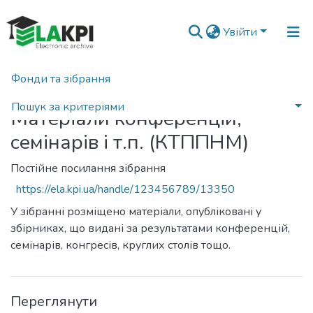
Увійти
Фонди та зібрання
Головна
Пошук за критеріями
Матеріали конференцій,
семінарів і т.п. (КТППНМ)
Постійне посилання зібрання
https://ela.kpi.ua/handle/123456789/13350
У зібранні розміщено матеріали, опубліковані у
збірниках, що видані за результатами конференцій,
семінарів, конгресів, круглих столів тощо.
Переглянути