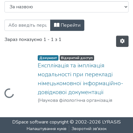
Перегляд Матеріали конференцій, семі
Перейти
Зараз показуємо
1 - 1 з 1
Документ
Відкритий доступ
Експлікація та імплікація
модальності при перекладі
німецькомовної інформаційно-
довідкової документації
Вантажиться...
(
Наукова філологічна організація
"ЛОГОС"
,
2018-02-09
)
Баклан, Ірина
Миколаївна
DSpace software
copyright © 2002-2026
LYRASIS
Налаштування куків
Зворотній зв'язок