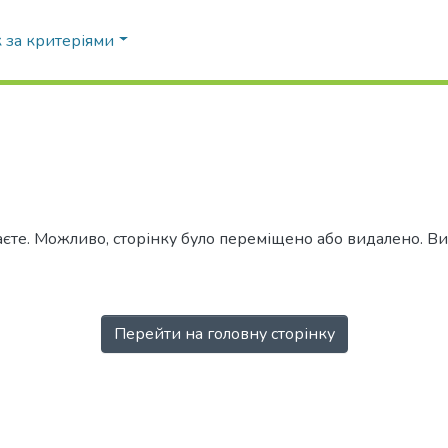
 за критеріями
аєте. Можливо, сторінку було переміщено або видалено. 
Перейти на головну сторінку