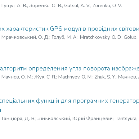
)
Гуцул, А. В.
;
Зоренко, О. В.
;
Gutsul, A. V.
;
Zorenko, O. V.
их характеристик GPS модулів провідних світов
)
Мрачковський, О. Д.
;
Голуб, M. A.
;
Mratchkovsky, O. D.
;
Golub, 
алгоритм определения угла поворота изображ
)
Мачнєв, О. М.
;
Жук, С. Я.
;
Machnyev, O. M.
;
Zhuk, S. Y.
;
Мачнев, 
спеціальних функцій для програмних генерато
й
)
Танцюра, Д. В.
;
Зіньковський, Юрій Францевич
;
Tantsyura, 
й, Юрий Францевич