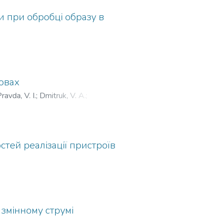
и при обробці образу в
мовах
ravda, V. I.
;
Dmitruk, V. A.
;
рнов, B. П.
тей реалізації пристроїв
 змінному струмі