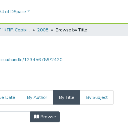
All of DSpace
Вісник НТУУ "КПІ". Серія Радіотехніка, Радіоапаратобудування
2008
Browse by Title
.kpi.ua/handle/123456789/2420
ue Date
By Author
By Title
By Subject
Browse