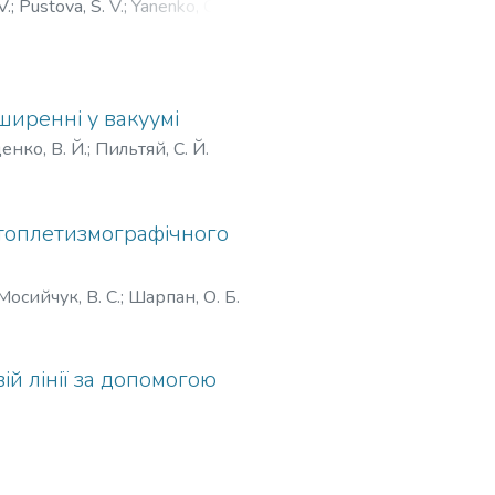
V.
;
Pustova, S. V.
;
Yanenko, О. Р.
;
ширенні у вакуумі
енко, В. Й.
;
Пильтяй, С. Й.
топлетизмографічного
Мосийчук, B. C.
;
Шарпан, О. Б.
й лінії за допомогою