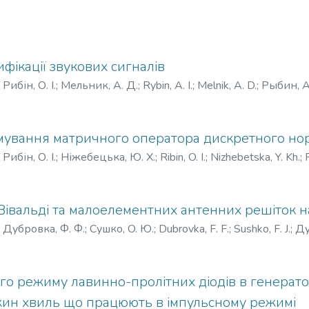
фікації звукових сигналів
)
Рибін, О. І.
;
Мельник, А. Д.
;
Rybin, A. I.
;
Melnik, A. D.
;
Рыбин, А
ування матричного оператора дискретного но
)
Рибін, О. І.
;
Ніжебецька, Ю. Х.
;
Ribin, O. I.
;
Nizhebetska, Y. Kh.
;
Вівaльді тa малоелементних антенних решіток на
)
Дубровка, Ф. Ф.
;
Сушко, O. Ю.
;
Dubrovka, F. F.
;
Sushko, F. J.
;
Ду
го режиму лaвинно-пpoлітних діодів в генерато
жин хвиль що працюють в імпульсному режимі