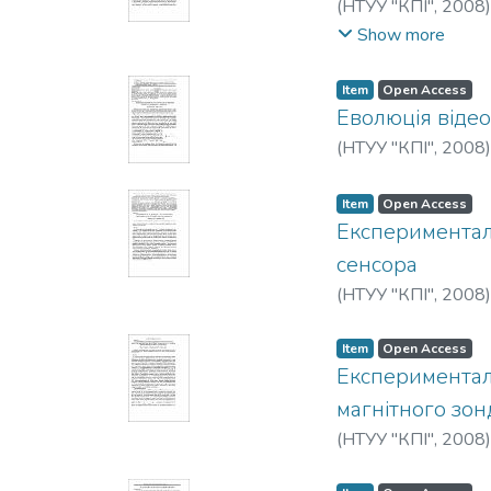
(
НТУУ "КПІ"
,
2008
Перегудов, С. Н.
;
П
Show more
Item
Open Access
Еволюція відео
(
НТУУ "КПІ"
,
2008
Item
Open Access
Експериментал
сенсора
(
НТУУ "КПІ"
,
2008
Item
Open Access
Експерименталь
магнітного зон
(
НТУУ "КПІ"
,
2008