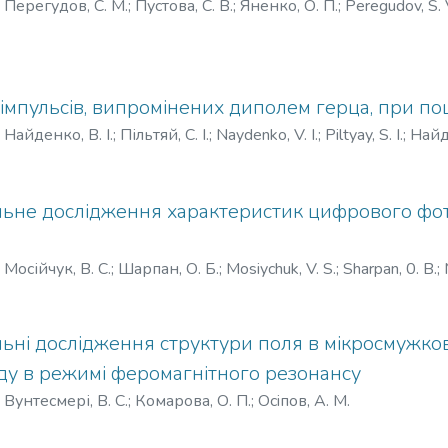
)
Перегудов, С. М.
;
Пустова, С. В.
;
Яненко, О. П.
;
Peregudov, S. 
устовая, С. В.
;
Яненко, А. Ф.
імпульсів, випромінених диполем герца, при по
)
Найденко, В. І.
;
Пільтяй, С. І.
;
Naydenko, V. I.
;
Piltyay, S. I.
;
Найд
ьне дослідження характеристик цифрового фо
)
Мосійчук, В. С.
;
Шарпан, О. Б.
;
Mosiychuk, V. S.
;
Sharpan, 0. В.
;
ні дослідження структури поля в мікросмужкові
ду в режимі феромагнітного резонансу
)
Вунтесмері, В. С.
;
Комарова, О. П.
;
Ociпoв, A. M.