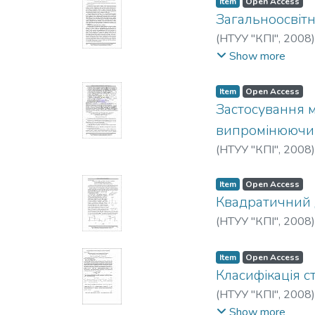
Item
Open Access
Загальноосвітн
(
НТУУ "КПІ"
,
2008
Зиньковский, Юр
Show more
Item
Open Access
Застосування м
випромінюючих
(
НТУУ "КПІ"
,
2008
Item
Open Access
Квадратичний 
(
НТУУ "КПІ"
,
2008
Item
Open Access
Класифікація с
(
НТУУ "КПІ"
,
2008
Нижебецкая, Ю. Х
Show more