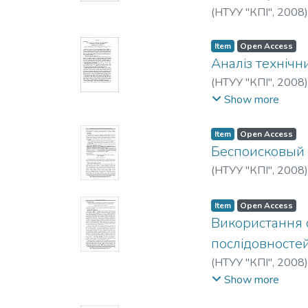
(
НТУУ "КПІ"
,
2008
Item
Open Access
Аналіз технічн
(
НТУУ "КПІ"
,
2008
Голуб, М. А.
Show more
Item
Open Access
Беспоисковый 
(
НТУУ "КПІ"
,
2008
Item
Open Access
Використання 
послідовносте
(
НТУУ "КПІ"
,
2008
Д. В.
;
Зиньковски
Show more