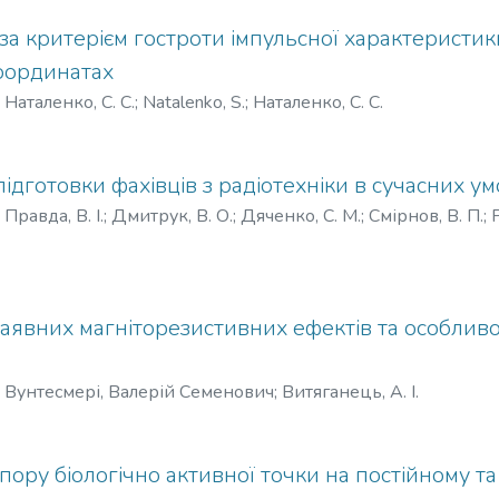
а критерієм гостроти імпульсної характеристик
оординатах
)
Наталенко, С. С.
;
Natalenko, S.
;
Наталенко, С. С.
підготовки фахівців з радіотехніки в сучасних у
)
Правда, В. І.
;
Дмитрук, В. О.
;
Дяченко, С. М.
;
Смірнов, В. П.
;
P
ymov, V. P.
;
Правда, В. И.
;
Дмитрук, В. А.
;
Дяченко, С. М.
;
Сми
явних магніторезистивних ефектів та особливос
)
Вунтесмері, Валерій Семенович
;
Витяганець, А. І.
ору біологічно активної точки на постійному тa