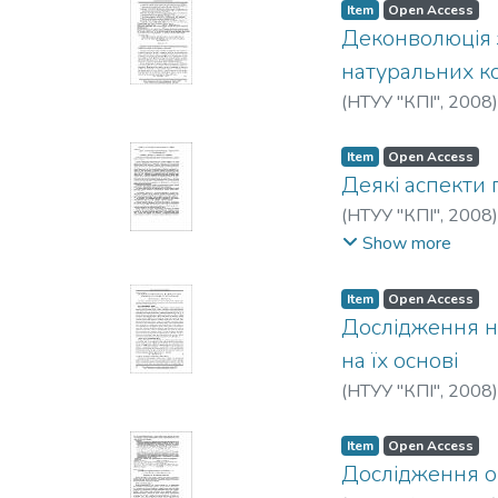
Item
Open Access
Деконволюція з
натуральних к
(
НТУУ "КПІ"
,
2008
Item
Open Access
Деякі аспекти 
(
НТУУ "КПІ"
,
2008
Djachenko, S. M.
;
Sm
Show more
Item
Open Access
Дослідження на
на їх основі
(
НТУУ "КПІ"
,
2008
Item
Open Access
Дослідження оп