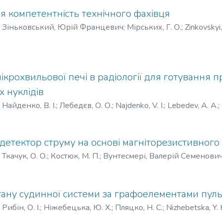
я компетентність технічного фахівця
)
Зіньковський, Юрій Францевич
;
Мірських, Г. О.
;
Zinkovskyi, 
ий Францевич
;
Мирских, Г. А.
ікрохвильової печі в радіології для готування п
 нуклідів
)
Найденко, В. І.
;
Лебедєв, О. О.
;
Najdenko, V. I.
;
Lebedev, A. A.
;
детектор струму на основі магніторезистивного
)
Ткачук, О. О.
;
Костюк, М. П.
;
Вунтесмері, Валерій Семенови
тану судинної системи за графоелементами пуль
)
Рибін, О. І.
;
Ніжебецька, Ю. Х.
;
Пляцко, Н. C.
;
Nizhebetska, Y. 
.
;
Пляцко, Н. С.
;
Рыбин, А. И.