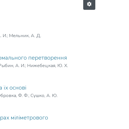
. И.
;
Мельник, А. Д.
рмального перетворення
Рыбин, А. И.
;
Нижебецкая, Ю. Х.
 їх основі
бровка, Ф. Ф.
;
Сушко, А. Ю.
рах міліметрового