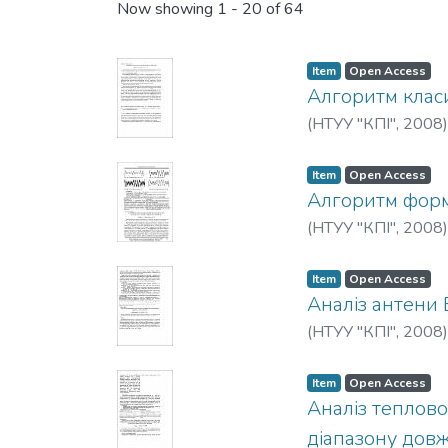
Now showing
1 - 20 of 64
Item
Open Access
Алгоритм класи
(
НТУУ "КПІ"
,
2008
Item
Open Access
Алгоритм форм
(
НТУУ "КПІ"
,
2008
Item
Open Access
Аналіз антени 
(
НТУУ "КПІ"
,
2008
Item
Open Access
Аналіз теплово
діапазону дов