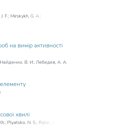
J. F.
;
Mirskykh, G. A.
;
роб на вимір активності
Найденко, В. И.
;
Лебедев, А. А.
 елементу
ч
сової хвилі
Kh.
;
Plyatsko, N. S.
;
Rybin, A. I.
;