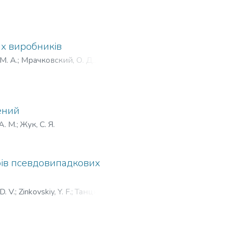
их виробників
M. A.
;
Мрачковский, О. Д.
;
ений
А. М.
;
Жук, С. Я.
рів псевдовипадкових
D. V.
;
Zinkovskiy, Y. F.
;
Танцюра,