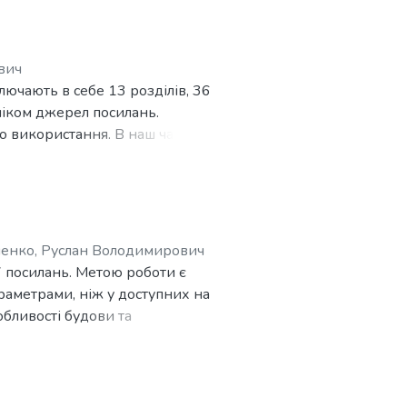
о-
. Дана антена працює на
більше 1 ГГц та вузькою
до якісної передачі великих
вич
лючають в себе 13 розділів, 36
ліком джерел посилань.
го використання. В наш час GPS
PS сигнал є дуже
вної роботи РЕБ та РЕР
ених систем.
ктромагнітних властивостей.
решіткою співставну за якістю
енко, Руслан Володимирович
27 посилань. Метою роботи є
аметрами, ніж у доступних на
ження CRP антени
обливості будови та
ійснено моделювання роботи
аними результатами визначено
о окремі елементи висотоміра,
ьтри та коаксіально-