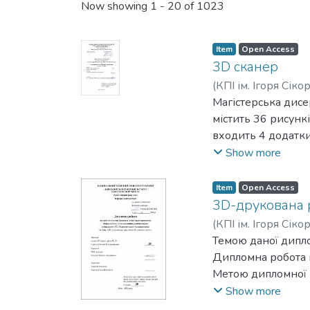
Now showing
1 - 20 of 1023
Item
Open Access
3D сканер
(
КПІ ім. Ігоря Сіко
Магістерська дисер
містить 36 рисунк
входить 4 додатки
друкованого вузла
Show more
Метою магістерськ
тривимірних модел
Item
Open Access
При вирішенні пос
3D-друкована р
мірного сканування
(
КПІ ім. Ігоря Сіко
дено вирішення п
Темою даної дипло
використання мето
Дипломна робота в
візуальної інформа
Метою дипломної р
В процесі проекту
використанням тех
Show more
тизованого проект
параметри дослідж