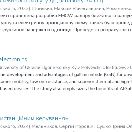
жнього радіусу дії діапазону 34 ГГц
хід. Налаштовано мікроконтролер і трансивер. Здійснено
рського
,
2022
)
Шпилька, Максим В’ячеславович
;
Романенко,
 і його частин.
кті проведена розробка FMCW радару ближнього радіусу ді
урну та електричну принципову схему, гакож було провед
структивно завершена одиниця. Проведено розрахунок гео
еристик напрямленого відгалуджувача, який виконаний за
electronics
niversity of Ukraine «Igor Sikorsky Kyiv Polytechnic Institute»
,
2
 the development and advantages of gallium nitride (GaN) for powe
arrier mobility, low on-resistance, and superior thermal and hig
-based devices. The study also emphasizes the benefits of AlGa
hing speeds and efficiency, positioning GaN as a promising mater
tems.
дистанційним керуванням
рського
,
2024
)
Мельников, Сергій Ігорович
;
Сушко, Ірина О