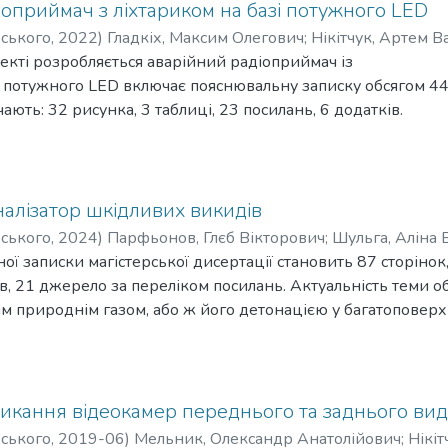
 до води елементом під бажаними кутами. Також додатков
оприймач з ліхтариком на базі потужного LED
ду змінних елементів живлення.
рського
,
2022
)
Гладкіх, Максим Олегович
;
Нікітчук, Артем В
кті розробляється аварійний радіоприймач із
і потужного LED включає пояснювальну записку обсягом 4
чають: 32 рисунка, 3 таблиці, 23 посилань, 6 додатків.
озробка пристрою, що буде складатись з радіоприймача
укової частоти, потужного LED ліхтарика, акумулятора,
руги та роз’ємів живлення.
ого проведено аналіз аналогів даного пристрою,
налізатор шкідливих викидів
 та недоліки. Розроблено та проаналізовано технічне
рського
,
2024
)
Парфьонов, Глєб Вікторович
;
Шульга, Аліна 
рну та електричну принципову схему. Проведено
ї записки магістерської дисертації становить 87 сторінок,
бір основних компонентів. Створено конструкцію та
ів, 21 джерело за переліком посилань. Актуальність теми 
елі.
м природнім газом, або ж його детонацією у багатоповерх
водження мешканців на кухні. Наявні пристрої на ринку з
 та сповіщати мешканця лише у тому випадку, якщо він зн
бка пристрою, який буде здатен самостійно нівелювати про
 навіть у тому випадку, коли він не знаходиться в квартир
икання відеокамер переднього та заднього вид
це застосування не тільки в жилих будівлях, але й також в 
рського
,
2019-06
)
Мельник, Олександр Анатолійович
;
Нікі