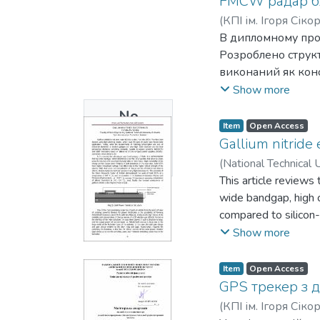
FMCW радар бли
хвилеводний пере
(
КПІ ім. Ігоря Сіко
дослідження макету
В дипломному прое
Розроблено структ
виконаний як кон
частотних характ
Show more
технологією.
No
Item
Open Access
Thumbnail
Gallium nitride 
Available
(
National Technical U
This article reviews
wide bandgap, high c
compared to silicon
achieving high switc
Show more
efficient power sys
Item
Open Access
GPS трекер з 
(
КПІ ім. Ігоря Сіко