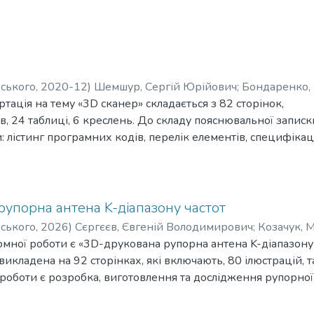
рського
,
2020-12
)
Шемшур, Сергій Юрійович
;
Бондаренко, 
тація на тему «3D сканер» складається з 82 сторінок,
ів, 24 таблиці, 6 креслень. До складу пояснювальної записк
: лістинг програмних кодів, перелік елементів, специфікац
, складальне креслення пристрою.
ої дисертації є розробка пристрою для отримання
ей реальних об’єктів.
тавленої задачі були проаналізовані технології триви-
упорна антена K-діапазону частот
 та конкретні сканери. Були визначені їх недоліки, та зна
рського
,
2026
)
Сєргєєв, Євгеній Володимирович
;
Козачук, 
роблеми високої ціни. Головним шляхом вирішення цього 
мної роботи є «3D-друкована рупорна антена K-діапазону 
ду фотограмметрії та камери смартфону в ролі отримувач
икладена на 92 сторінках, які включають, 80 ілюстрацій, т
ції про об’єкт що сканується.
оботи є розробка, виготовлення та дослідження рупорної 
вання було використано комплексну систему автома-
нології 3D-друку. У роботі проведено аналіз рішень анало
ування радіоелектронних засобів Altium Designer, систему
ення, розглянуто різні підходи до виготовлення антени, 