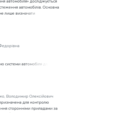
ня автомобіля» досліджується
стеження автомобілів. Основна
не лише визначати
жливість дистанційного
ких технологій для
езпечення безпеки та захисту
аючи вибір компонентів,
Федорівна
ою системи автомобіля для
ко, Володимир Олексійович
 призначена для контролю
вання сторонніми приладами за