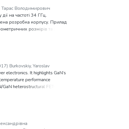
 експериментальне
 Тарас Володимирович
ї на частоті 34 ГГц.
ена розробка корпусу. Прилад
метричних розмірів та аналіз
 хвилевідно планарною
017
)
Burkovskiy, Yaroslav
r electronics. It highlights GaN’s
h-temperature performance
N/GaN heterostructural FETs in
ial for modern compact and
лександрівна