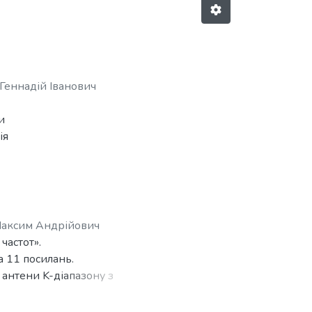
Геннадій Іванович
и
ія
й-
Максим Андрійович
є
частот».
а
а 11 посилань.
антени K-діапазону з
гів, сформульовано цільові
виготовлено декілька