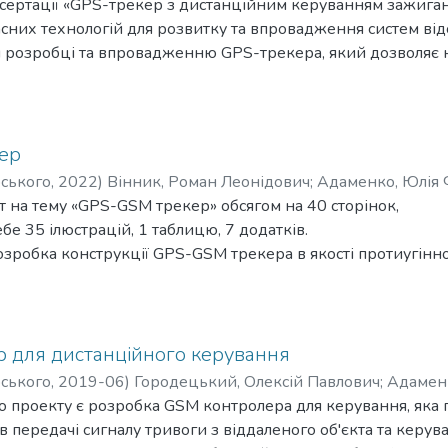
исертації «GPS-трекер з дистанційним керуванням зажиган
сних технологій для розвитку та впровадження систем від
я розробці та впровадженню GPS-трекера, який дозволяє 
автомобіля в режимі реального часу, але й забезпечує мо
ня. Дисертація обґрунтовує необхідність використання та
вності відслідковування автотранспорту, а також для заб
глядаються технічні аспекти розробки GPS-трекера, включ
ер
 та забезпечення безпеки системи.
рського
,
2022
)
Вінник, Роман Леонідович
;
Адаменко, Юлія 
 на тему «GPS-GSM трекер» обсягом на 40 сторінок,
бе 35 ілюстрацій, 1 таблицю, 7 додатків.
зробка конструкції GPS-GSM трекера в якості протиугінн
 місцезнаходження.
едбачена.
 для дистанційного керування
рського
,
2019-06
)
Городецький, Олексій Павлович
;
Адамен
 проекту є розробка GSM контролера для керування, яка
ів передачі сигналу тривоги з віддаленого об'єкта та керу