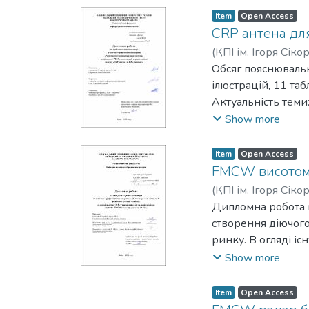
автоматизованого 
прототипів, прове
Item
Open Access
зроблено за допом
центральній часто
CRP антена дл
діаграмою спрямов
(
КПІ ім. Ігоря Сіко
об’ємів даних у ра
Обсяг пояснювальн
ілюстрацій, 11 та
Актуальність теми
навігація є невід
Show more
малопотужним, а з
систем. Це створю
Item
Open Access
Мета дослідження:
FMCW висотомі
Створити математи
(
КПІ ім. Ігоря Сіко
з моделлю програ
Дипломна робота м
Об’єкт дослідженн
створення діючого
Предметом дослід
ринку. В огляді і
функціональні мож
Show more
висотоміра в різн
вимоги до пристро
Item
Open Access
зокрема: відновлю