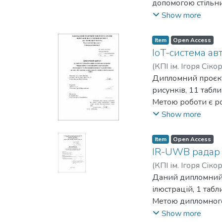
допомогою стільни
мають доступ до о
Show more
працездатність пр
Item
Open Access
IoT-система ав
(
КПІ ім. Ігоря Сіко
Дипломний проєкт 
рисунків, 11 табл
Метою роботи є ро
інтеграцією у хма
Show more
та ІоТ, здійснено
схему живлення н
Item
Open Access
Розроблено алгори
IR-UWB радар 
Google Sheets, а 
(
КПІ ім. Ігоря Сіко
працездатність сис
Даний дипломний п
тривалість автоно
ілюстрацій, 1 табл
компонентів склад
Метою дипломного
рішень.
(Ultra-Wideband). 
Show more
Розроблена ІоТ‑си