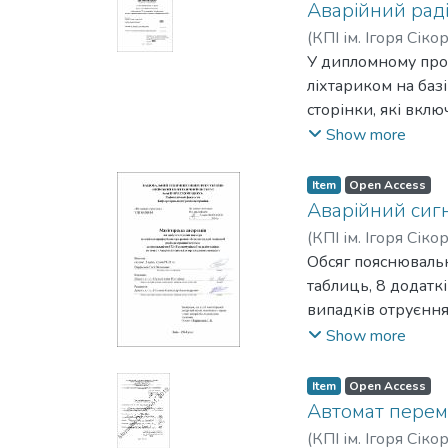
зонду з чутливим
Аварійний раді
індикацією розря
(
КПІ ім. Ігоря Сіко
У дипломному прое
ліхтариком на баз
сторінки, які вклю
Мета проекту — р
Show more
з підсилювачем зв
перетворювача нап
Item
Open Access
Для досягнення ць
Аварійний сиг
виявлено переваги
(
КПІ ім. Ігоря Сіко
завдання, структу
Обсяг пояснювально
обґрунтований ви
таблиць, 8 додатк
відповідні 3D-мод
випадків отруєння
через необачне по
Show more
газу в приміщенні
ньому. Тому розро
Item
Open Access
сповіщати власника
Автомат перем
пристрої мають міс
(
КПІ ім. Ігоря Сіко