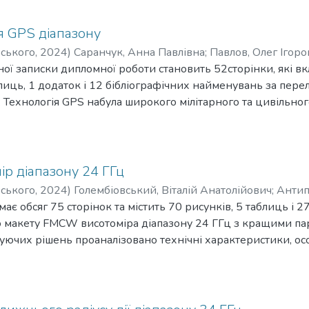
проектування SolidWorks. Програмне забезпечення було р
дено вимірювання та верифікацію результатів вимірювань
огою інтегрованого середовища розробки Android Studio.
ті 22 ГГц з лінійною поляризацією зі смугою пропускання 
я GPS діапазону
аності, що забезпечує стабільний зв’язок та спроможність 
рського
,
2024
)
Саранчук, Анна Павлівна
;
Павлов, Олег Ігоро
діорелейних лініях зв’язку.
ої записки дипломної роботи становить 52сторінки, які вк
блиць, 1 додаток і 12 бібліографічних найменувань за пере
: Технологія GPS набула широкого мілітарного та цивільно
’ємною складовою багатьох видів озброєння. Разом з тим, G
авадова обстановка швидко змінюється в середовищі акти
є необхідність проектування малогабаритних завадозахищ
 Розробити 3D модель CRP антени. Провести аналіз її еле
р діапазону 24 ГГц
чну модель керування діаграмою спрямованості антенною 
рського
,
2024
)
Голембіовський, Віталій Анатолійович
;
Антип
много застосунку CST
ає обсяг 75 сторінок та містить 70 рисунків, 5 таблиць і 
я: 3D та математична модель CRP антени
 макету FMCW висотоміра діапазону 24 ГГц з кращими пар
ження: розробка CRP антени. Методи і алгоритми дослід
снуючих рішень проаналізовано технічні характеристики, ос
ливості сучасних висотомірів, тенденції їх розвитку. Зд
их умовах та проведено теоретичні розрахунки. За отрим
ю і розроблено його структуру. Розраховано і виготовлен
вальний фільтр, підсилювач проміжної частоти, смугові філ