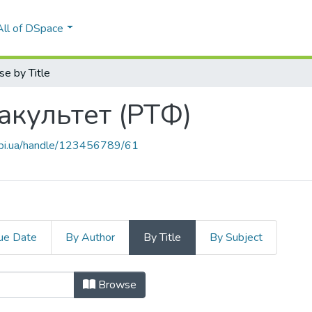
All of DSpace
e by Title
акультет (РТФ)
.kpi.ua/handle/123456789/61
ue Date
By Author
By Title
By Subject
факультет (РТФ) by Title
Browse