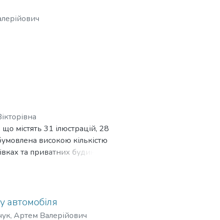
о пристрій оснащений
алерійович
4
Вікторівна
 що містять 31 ілюстрацій, 28
обумовлена високою кількістю
івках та приватних будинках
датні лише фіксувати наявність
аходиться безпосередньо в
блему витоку газу, а також
і є досить актуальною. Подібні
у автомобіля
закладах які пов'язані з
тчук, Артем Валерійович