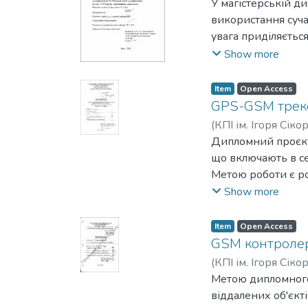
У магістерській д
використання суча
увага приділяєтьс
місцезнаходження 
Show more
керування зажиган
підвищення ефекти
Item
Open Access
від крадіжок. Роз
GPS-GSM трек
розробку присторю
(
КПІ ім. Ігоря Сіко
Дипломний проєкт
що включають в се
Метою роботи є ро
відстеження його
Show more
Публікація не пер
Item
Open Access
GSM контролер
(
КПІ ім. Ігоря Сіко
Метою дипломного
віддалених об'єкт