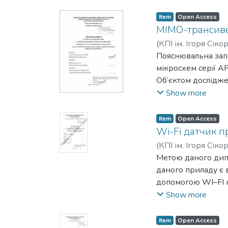
Shift Keying) мод
сферах, де потріб
обрана через свою 
Item
Open Access
Для вимірювання ві
MIMO-трансивер
який сигнал затра
(
КПІ ім. Ігоря Сіко
між радаром і об'
Пояснювальна зап
передачі сигналу 
мікросхем серії AF
переміщення сигн
Об’єктом дослідже
перетворюється в 
Предметом дослід
Show more
Розроблений радар
Метою роботи э р
виміряну відстань
Розроблено констр
Item
Open Access
мікросхеми AFE768
Wi-Fi датчик п
відповідні блок-сх
(
КПІ ім. Ігоря Сіко
Метою даного дип
даного приладу є 
допомогою WI–FI к
недоліки було обр
Show more
синтезовано схему
призначений для м
Item
Open Access