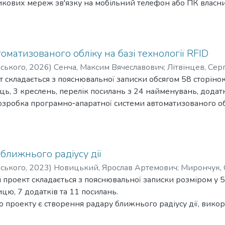
кових мереж зв'язку на мобільний телефон або ПК власника 
б’єкту та служби охорони. Наявність резервного живлення
иладу протягом 3 годин.
томатизованого обліку на базі технології RFID
рського
,
2026
)
Сенча, Максим Вячеславович
;
Літвінцев, Се
складається з пояснювальної записки обсягом 58 сторінок
иць, 3 креслень, перелік посилань з 24 найменувань, додатк
зробка програмно‑апаратної системи автоматизованого облі
рні сервіси. У процесі виконання проєкту проведено аналіз
 вибір мікроконтролера ESP8266 (NodeMCU v3) та RFID‑мод
а базі акумулятора 18650 із контролером заряду TP4056 
тм роботи системи, реалізовано передачу даних у хмару че
ближнього радіусу дії
також механізм віддаленого налаштування. Експерименталь
рського
,
2023
)
Новицький, Ярослав Артемович
;
Мирончук,
теми: дальність зчитування RFID‑міток становить до 2 м, ч
роект складається з пояснювальної записки розміром у 58 
мної роботи від акумулятора ємністю 2900 мА·год сягає 10–
ицю, 7 додатків та 11 посилань.
ає близько 2837 грн, що робить систему доступною для на
 проекту є створення радару ближнього радіусу дії, вик
Для вимірювання відста-ні від приладу до об'єкту використ
стема може бути використана у складських комплексах, т