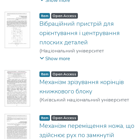
Show more
Dmytro
Item
Open Access
Вібраційний пристрій для
орієнтування і центрування
плоских деталей
(
Національний університет
«Чернігівська політехніка»
,
2025
)
Show more
Макатьора, Дмитро А.
;
Карпешко,
Андрій І.
;
Матюха, Андрій М.
Item
Open Access
Механізм зрізування корінців
книжкового блоку
(
Київський національний університет
технологій та дизайну
,
2023-11-23
)
Макатьора, Альона
;
Макатьора, Дмитро
Item
Open Access
Механізм переміщення ножа, що
здійснює рух по замкнутій