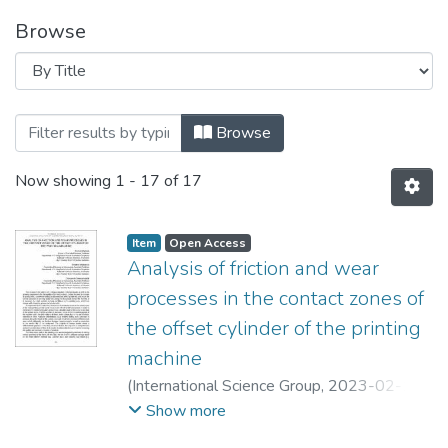
Browse
Browsing Матеріали конференцій, семіна
Browse
Now showing
1 - 17 of 17
Item
Open Access
Analysis of friction and wear
processes in the contact zones of
the offset cylinder of the printing
machine
(
International Science Group
,
2023-02-17
)
Zenkin, Mykola
;
Makatora, Dmytro
;
Show more
Shostachuk, Oleksandr