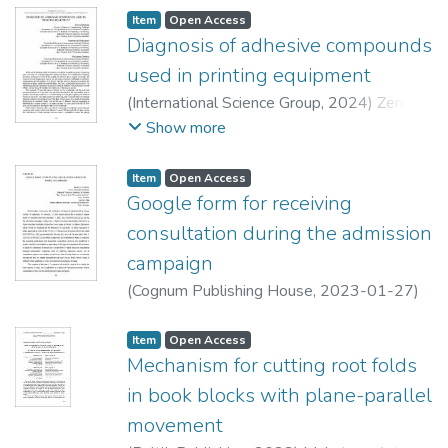
Item
Open Access
Diagnosis of adhesive compounds
used in printing equipment
(
International Science Group
,
2024
)
Zenkin,
Mykola
;
Shostachuk, Oleksandr
;
Makatora,
Show more
Dmytro
Item
Open Access
Google form for receiving
consultation during the admission
campaign
(
Cognum Publishing House
,
2023-01-27
)
Makatora, Dmytro
;
Lytvyn, Oleg
Item
Open Access
Mechanism for cutting root folds
in book blocks with plane-parallel
movement