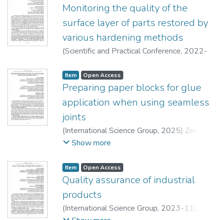
Monitoring the quality of the
surface layer of parts restored by
various hardening methods
(
Scientific and Practical Conference
,
2022-
05-06
)
Zenkin, Mykola
;
Makatora, Dmytro
Item
Open Access
Preparing paper blocks for glue
application when using seamless
joints
(
International Science Group
,
2025
)
Zenkin,
Mykola
;
Makatora, Dmytro
;
Karpeshko,
Show more
Andrii
Item
Open Access
Quality assurance of industrial
products
(
International Science Group
,
2023-11
)
Zenkin, Mykola
;
Ivanko, Andrii
;
Makatora,