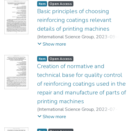
Item
Open Access
Basic principles of choosing
reinforcing coatings relevant
details of printing machines
(
International Science Group
,
2023-09-01
)
Zenkin, Mykola
;
Makatora, Dmytro
;
Show more
Shostachuk, Oleksandr
Item
Open Access
Creation of normative and
technical base for quality control
of reinforcing coatings used in the
repair and manufacture of parts of
printing machines
(
International Science Group
,
2022-07-10
)
Zenkin, Mykola
;
Makatora, Dmytro
;
Ivanko,
Show more
Andrii