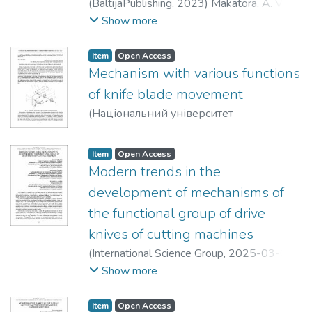
(
BaltijaPublishing
,
2023
)
Makatora, A. V.
;
Makatora, D. A.
Show more
Item
Open Access
Mechanism with various functions
of knife blade movement
(
Національний університет
«Чернігівська політехніка»
,
2025
)
Makatora, Alona V.
Item
Open Access
Modern trends in the
development of mechanisms of
the functional group of drive
knives of cutting machines
(
International Science Group
,
2025-03-07
)
Zenkin, Mykola
;
Makatora, Dmytro
;
Show more
Karpeshko, Andrii
Item
Open Access