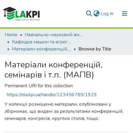
(current)
Log In
Communities & Collections
Home
Навчально-науковий видавничо-полiграфiчний інститут (НН ВПІ)
Кафедра машин та агрегатів поліграфічного виробництва (МАПВ)
All of DSpace
Матеріали конференцій, семінарів і т.п. (МАПВ)
Browse by Title
Матеріали конференцій,
семінарів і т.п. (МАПВ)
Permanent URI for this collection
https://ela.kpi.ua/handle/123456789/1929
У колекції розміщено матеріали, опубліковані у
збірниках, що видані за результатами конференцій,
семінарів, конгресів, круглих столів, тощо.