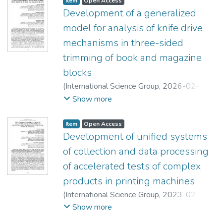
Item
Open Access
Development of a generalized
model for analysis of knife drive
mechanisms in three-sided
trimming of book and magazine
blocks
(
International Science Group
,
2026-02-27
)
Zenkin, Mykola
;
Makatora, Dmytro
;
Show more
Karpeshko, Andrii
Item
Open Access
Development of unified systems
of collection and data processing
of accelerated tests of complex
products in printing machines
(
International Science Group
,
2023-02-03
)
Zenkin, Mykola
;
Makatora, Dmytro
;
Show more
Shostachuk, Oleksandr