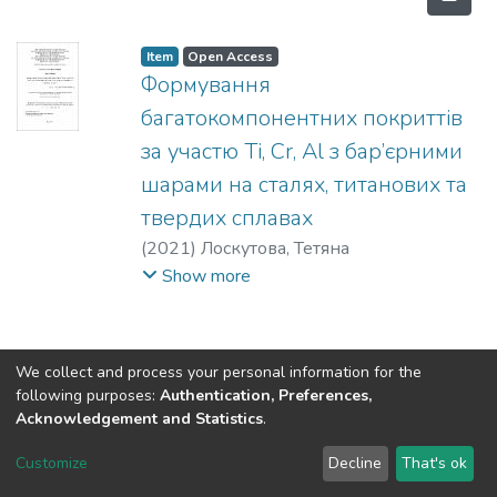
Item
Open Access
Формування
багатокомпонентних покриттів
за участю Ti, Cr, Al з бар’єрними
шарами на сталях, титанових та
твердих сплавах
(
2021
)
Лоскутова, Тетяна
Володимирівна
;
Хижняк, Віктор
Show more
Гаврилович
We collect and process your personal information for the
following purposes:
Authentication, Preferences,
Acknowledgement and Statistics
.
DSpace software
copyright © 2002-2026
LYRASIS
Customize
Decline
That's ok
Cookie settings
Send Feedback