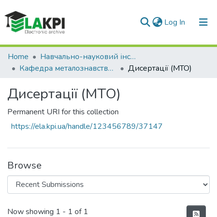
(current)
Log In
Communities & Collections
Home
Навчально-науковий інститут матеріалознавства та зварювання ім. Є.О. Патона (НН ІМЗ ім. Є.О. Патона)
Кафедра металознавства та термічної обробки (МТО)
Дисертації (МТО)
All of DSpace
Дисертації (МТО)
Statistics
Permanent URI for this collection
https://ela.kpi.ua/handle/123456789/37147
Browse
Recent Submissions
Now showing
1 - 1 of 1