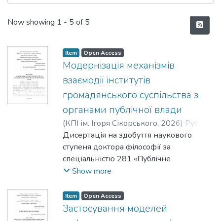
Recent Submissions
Now showing
1 - 5 of 5
Item
Open Access
Модернізація механізмів
взаємодії інститутів
громадянського суспільства з
органами публічної влади
(
КПІ ім. Ігоря Сікорського
,
2026
)
Рубан,
Юрій Юрійович
Дисертація на здобуття наукового
;
Пашов, Ростислав
Іванович
ступеня доктора філософії за
спеціальністю 281 «Публічне
управління та адміністрування». –
Show more
Національний технічний університет
«Київський політехнічний інститут імені
Item
Open Access
Ігоря Сікорського», Міністерство освіти і
Застосування моделей
науки України, Київ, 2026.