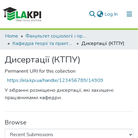
(current)
Log In
Communities & Collections
Home
Факультет соціології і права (ФСП)
Кафедра теорії та практики управління (КТПУ)
Дисертації (КТПУ)
All of DSpace
Дисертації (КТПУ)
Statistics
Permanent URI for this collection
https://ela.kpi.ua/handle/123456789/14909
У зібранні розміщено дисертації, які захищені
працівниками кафедри.
Browse