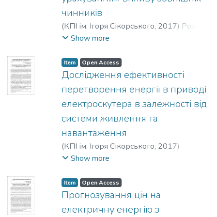
чинників
(
КПІ ім. Ігоря Сікорського
,
2017
)
Розен,
Віктор Петрович
;
Давиденко, Людмила
Show more
Валеріївна
;
Давиденко, Ніна
Володимирівна
;
Rozen, Viktor Petrovych
;
Item
Open Access
Davydenko, Liudmyla Valeriivna
;
Дослідження ефективності
Davydenko, Nina Volodymyrivna
;
Розен,
перетворення енергії в приводі
Виктор Петрович
;
Давыденко,
електроскутера в залежності від
Людмила Валерьевна
;
Давыденко,
системи живлення та
Нина Владимировна
навантаження
(
КПІ ім. Ігоря Сікорського
,
2017
)
Островерхов, Микола Якович
;
Show more
Реуцький, Микола Олександрович
;
Трінчук, Данило Ярославович
;
Item
Open Access
Ostroverkhov, Mykola Yakovych
;
Reutskyi,
Прогнозування цін на
Mykola Oleksandrovych
;
Trinchuk, Danylo
електричну енергію з
Yaroslavovych
;
Островерхов, Николай