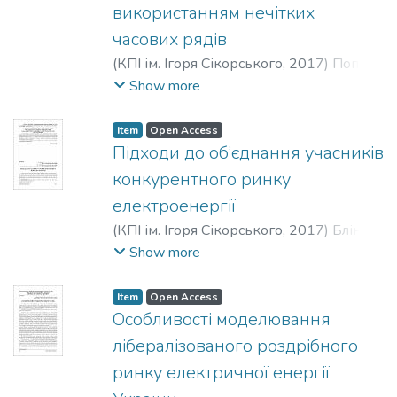
використанням нечітких
Яковлевич
;
Реуцкий, Николай
часових рядів
Александрович
;
Тринчук, Даниил
Ярославович
(
КПІ ім. Ігоря Сікорського
,
2017
)
Попов,
Володимир Андрійович
;
Замковий,
Show more
Петро Олександрович
;
Поплавець, Д. С.
;
Охота, Л. В.
;
Popov, Volodymyr Andriiovych
;
Item
Open Access
Zamkovyi, Petro Oleksandrovych
;
Підходи до об’єднання учасників
Poplavets, D.
;
Okhota, L.
;
Попов,
конкурентного ринку
Владимир Андреевич
;
Замковый, Петр
електроенергії
Александрович
;
Поплавец, Д. С.
;
Охота,
(
КПІ ім. Ігоря Сікорського
,
2017
)
Блінов,
Л. В.
Ігор Вікторович
;
Танкевич, Сергій
Show more
Євгенович
;
Blinov, Ihor Viktorovych
;
Tankevych, Serhii Yevhenovych
;
Блинов,
Item
Open Access
Игорь Викторович
;
Танкевич, Сергей
Особливості моделювання
Евгеньевич
лібералізованого роздрібного
ринку електричної енергії