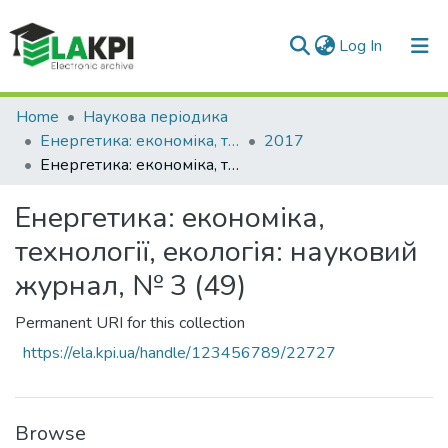
(current)
Log In
Communities & Collections
Home
Наукова періодика
Енергетика: економіка, технології, екологія
2017
All of DSpace
Енергетика: економіка, технології, екологія: науковий журнал, № 3 (49)
Statistics
Енергетика: економіка,
технології, екологія: науковий
журнал, № 3 (49)
Permanent URI for this collection
https://ela.kpi.ua/handle/123456789/22727
Browse