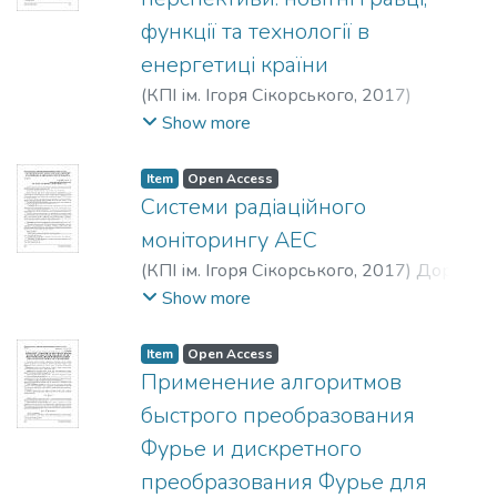
функції та технології в
енергетиці країни
(
КПІ ім. Ігоря Сікорського
,
2017
)
Чижевська, Ірина Анатоліївна
;
Show more
Chyzhevska, Iryna Anatoliivna
;
Чижевская,
Ирина Анатольевна
Item
Open Access
Системи радіаційного
моніторингу АЕС
(
КПІ ім. Ігоря Сікорського
,
2017
)
Дорож,
Ольга Анатоліївна
;
Ковальчук, В’ячеслав
Show more
Іванович
;
Dorozh, Olha Anatoliivna
;
Kovalchuk, Viacheslav Ivanovych
Item
Open Access
Применение алгоритмов
быстрого преобразования
Фурье и дискретного
преобразования Фурье для