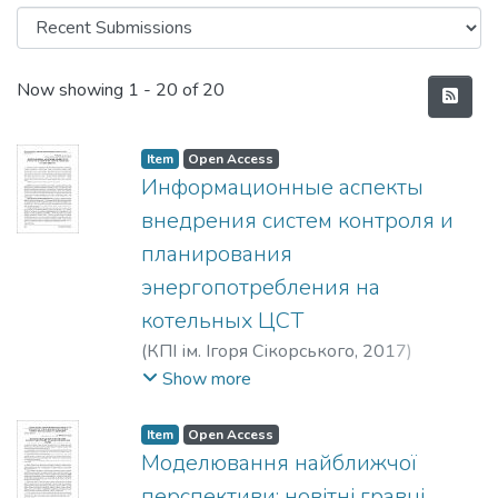
Recent Submissions
Now showing
1 - 20 of 20
Item
Open Access
Информационные аспекты
внедрения систем контроля и
планирования
энергопотребления на
котельных ЦСТ
(
КПІ ім. Ігоря Сікорського
,
2017
)
Высочин, Виктор Васильевич
;
Височин,
Show more
Віктор Васильович
;
Vysochyn, Viktor
Vasylovych
Item
Open Access
Моделювання найближчої
перспективи: новітні гравці,