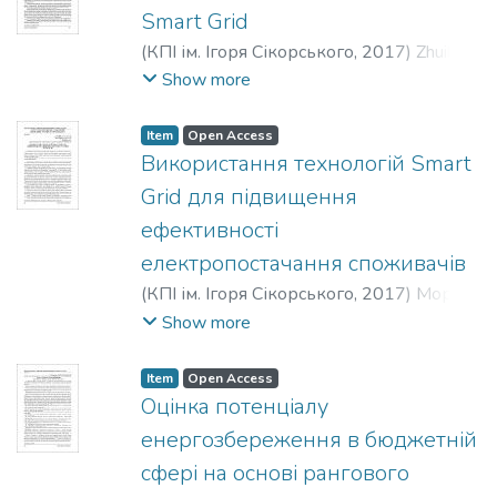
Яковлевич
;
Пыжов, Владимир
Smart Grid
Николаевич
(
КПІ ім. Ігоря Сікорського
,
2017
)
Zhuikov,
Valerii Yakovych
;
Osypenko, Kateryna
Show more
Serhiivna
;
Жуйков, Валерій Якович
;
Осипенко, Катерина Сергіївна
;
Жуйков,
Item
Open Access
Валерий Яковлевич
;
Осипенко,
Використання технологій Smart
Екатерина Сергеевна
Grid для підвищення
ефективності
електропостачання споживачів
(
КПІ ім. Ігоря Сікорського
,
2017
)
Мороз,
Олександр Миколайович
;
Черемісін,
Show more
Микола Миколайович
;
Савченко,
Олександр Анатолійович
;
Попадченко,
Item
Open Access
Світлана Анатоліївна
;
Дюбко, С. В.
;
Оцінка потенціалу
Moroz, Oleksandr Mykolaiovych
;
Cheremisin,
енергозбереження в бюджетній
Mykola Mykhailovych
;
Savchenko,
сфері на основі рангового
Oleksandr Anatoliiovych
;
Popadchenko,