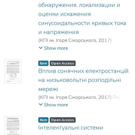
обнаружения, локализации и
оценки искажения
синусоидальности кривых тока
и напряжения
(
КПІ ім. Ігоря Сікорського
,
2017
)
Волошко, Анатолий Васильевич
;
Show more
Филянин, Даниил Владимирович
;
Волошко, Анатолій Васильович
;
Філянін,
Item
Open Access
Данило Володимирович
;
Voloshko,
Вплив сонячних електростанцій
Anatolii Vasylovych
;
Filianin, Danylo
на низьковольтні розподільні
Volodymyrovych
мережі
(
КПІ ім. Ігоря Сікорського
,
2017
)
Гладь,
Іван Васильович
;
Бацала, Ярослав
Show more
Васильович
;
Hlad, Ivan Vasylovych
;
Batsala, Yaroslav Vasylovych
;
Гладь, Иван
Item
Open Access
Васильевич
;
Бацала, Ярослав
Інтелектуальні системи
Васильевич