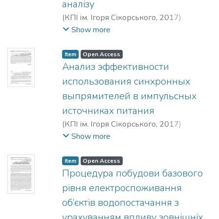
аналізу
Svitlana Anatoliivna
;
Diubko, S. V.
;
Мороз,
Александр Николаевич
;
Черемисин,
(
КПІ ім. Ігоря Сікорського
,
2017
)
Николай Николаевич
;
Савченко,
Василенко, В. І.
;
Vasilenko, V.
;
Василенко,
Show more
Александр Анатольевич
;
Попадченко,
В. И.
Светлана Анатольевна
;
Дюбко, С. В.
Item
Open Access
Анализ эффективности
использования синхронных
выпрямителей в импульсных
источниках питания
(
КПІ ім. Ігоря Сікорського
,
2017
)
Макаренко, Владимир Васильевич
;
Show more
Спивак, Виктор Михайлович
;
Макаренко, Володимир Васильович
;
Item
Open Access
Співак, Віктор Михайлович
;
Makarenko,
Процедура побудови базового
Volodymyr Vasylovych
;
Spivak, Viktor
рівня електроспоживання
Mykhailovych
об’єктів водопостачання з
урахуванням впливу зовнішніх