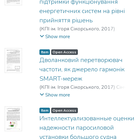
підтримки функціонування
енергетичних систем на рівні
прийняття рішень
(
КПІ ім. Ігоря Сікорського
,
2017
)
Чайковська, Євгенія Євстафіївна
;
Show more
Chaikovska, Yevheniia Yevstafiivna
;
Чайковская, Евгения Евстафьевна
Item
Open Access
Дволанковий перетворювач
частоти, як джерело гармонік
SMART-мереж
(
КПІ ім. Ігоря Сікорського
,
2017
)
Сінчук,
Олег Миколайович
;
Кольсун, Вячеслав
Show more
Анатолійович
;
Риженков, Дмитро
Вікторович
;
Макодзьоб, Володимир
Item
Open Access
Миколайович
;
Sinchuk, Oleh Mykolaiovych
;
Интеллектуализованные оценки
Kolsun, Viacheslav Anatoliiovych
;
надежности паросиловой
Ryzhenkov, Dmytro Viktorovych
;
Makodzob,
установки большого судна