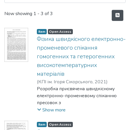
Recent Submissions
Now showing
1 - 3 of 3
Item
Open Access
Фізика швидкісного електронно-
променевого спікання
гомогенних та гетерогенних
високотемпературних
матеріалів
(
КПІ ім. Ігоря Сікорського
,
2021
)
Богомол, Юрій Іванович
Розробка присвячена швидкісному
;
Bogomol, Iurii
електронно-променевому спіканню
пресовок з
металевих та металокерамічних
Show more
матеріалів на основі тугоплавких сполук.
Встановлено
Item
Open Access