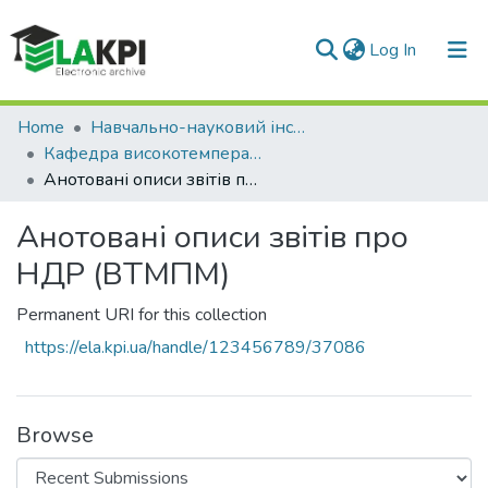
(current)
Log In
Communities & Collections
Home
Навчально-науковий інститут матеріалознавства та зварювання ім. Є.О. Патона (НН ІМЗ ім. Є.О. Патона)
Кафедра високотемпературних матеріалів та порошкової металургії (ВТМПМ)
All of DSpace
Анотовані описи звітів про НДР (ВТМПМ)
Statistics
Анотовані описи звітів про
НДР (ВТМПМ)
Permanent URI for this collection
https://ela.kpi.ua/handle/123456789/37086
Browse