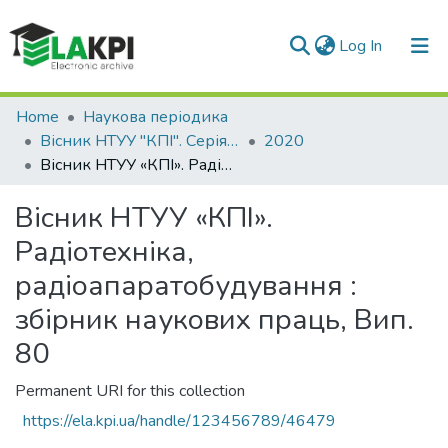
(current)
Log In
Communities & Collections
Home
Наукова періодика
Вісник НТУУ "КПІ". Серія Радіотехніка, Радіоапаратобудування
2020
All of DSpace
Вісник НТУУ «КПІ». Радіотехніка, радіоапаратобудування : збірник наукових праць, Вип. 80
Statistics
Вісник НТУУ «КПІ».
Радіотехніка,
радіоапаратобудування :
збірник наукових праць, Вип.
80
Permanent URI for this collection
https://ela.kpi.ua/handle/123456789/46479