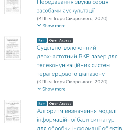
Передавання звукiв серця
засобами аускультацiї
(
КПІ ім. Ігоря Сікорського
,
2020
)
Сторчун, Є. В.
;
Яковенко, Є. I.
;
Смердова,
Show more
Т. А.
Item
Open Access
Суцiльно-волоконний
двохчастотний ВКР лазер для
телекомунiкацiйних систем
терагерцового дiапазону
(
КПІ ім. Ігоря Сікорського
,
2020
)
Дружинiн, В. А.
;
Корчак, О. В.
;
Рєзнiков,
Show more
М. I.
;
Фелiнський, Г. С.
Item
Open Access
Алгоритм визначення моделi
iнформацiйної бази сигнатур
для обробки iнформацiї об’єктiв