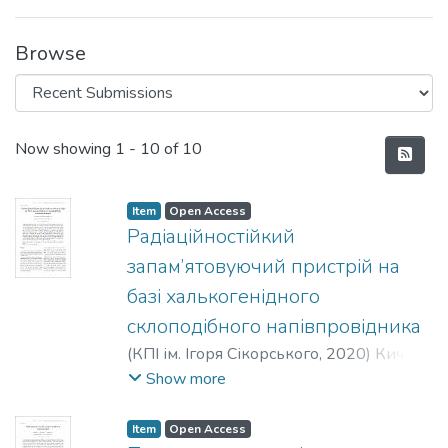
Browse
Recent Submissions
Now showing
1 - 10 of 10
Item
Open Access
Радiацiйностiйкий
запам’ятовуючий пристрiй на
базi халькогенiдного
склоподiбного напiвпровiдника
(
КПІ ім. Ігоря Сікорського
,
2020
)
Кичак,
В. М.
;
Слободян, I. В.
;
Вовк, В. Л.
Show more
Item
Open Access