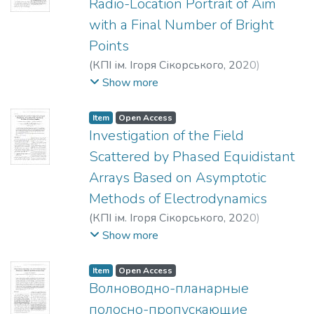
Radio-Location Portrait of Aim
with a Final Number of Bright
Points
(
КПІ ім. Ігоря Сікорського
,
2020
)
Shynkaruk, O. M.
;
Kyrylenko, V. A.
;
Babii, V.
Show more
A.
;
Polishchuk, V. V.
;
Babaryka, A. O.
;
Chukanov, A. I.
Item
Open Access
Investigation of the Field
Scattered by Phased Equidistant
Arrays Based on Asymptotic
Methods of Electrodynamics
(
КПІ ім. Ігоря Сікорського
,
2020
)
Sidorchuk, О. L.
;
Fryz, S. P.
;
Havrylko, Y. V.
;
Show more
Sobolenko, S. O.
;
Fedorova, N. V.
Item
Open Access
Волноводно-планарные
полосно-пропускающие