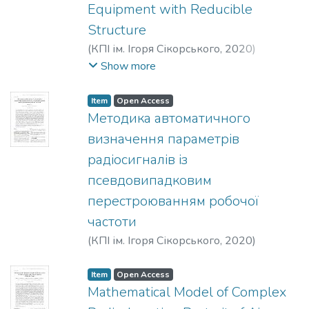
Equipment with Reducible
Structure
(
КПІ ім. Ігоря Сікорського
,
2020
)
Mogylevych, D. I.
;
Kononova, I. V.
;
Show more
Kredentser, B. P.
;
Karadschow, I.
Item
Open Access
Методика автоматичного
визначення параметрiв
радiосигналiв iз
псевдовипадковим
перестроюванням робочої
частоти
(
КПІ ім. Ігоря Сікорського
,
2020
)
Нагорнюк, О. А.
Item
Open Access
Mathematical Model of Complex