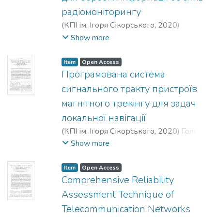
радiомонiторингу
(
КПІ ім. Ігоря Сікорського
,
2020
)
Iльяшов, О. А.
;
Трегубенко, С. С.
;
Show more
Передрiй, О. В.
;
Волощенко, О. I.
;
Бухал,
Д. А.
Item
Open Access
Програмована система
сигнального тракту пристроїв
магнiтного трекiнгу для задач
локальної навiгацiї
(
КПІ ім. Ігоря Сікорського
,
2020
)
Голяка,
Р. Л.
;
Марусенкова, Т. А.
;
Прудиус, I. Н.
;
Show more
Фабiровський, С. Є.
Item
Open Access
Comprehensive Reliability
Assessment Technique of
Telecommunication Networks