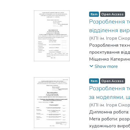
Item
Open Access
Розроблення т
відділення вир
(
КПІ ім. Ігоря Сіко
Розроблення техно
проєктування від
Міщенко Катерин
Дипломний проєкт: 
Show more
Об’єкт проєктуван
виливків.
Item
Open Access
Предмет проєктув
Розроблення т
ювелірних виливкі
за моделями, 
відділення виробн
(
КПІ ім. Ігоря Сіко
Результат проєкту
Дипломна робота: 7
виливка «Каблучка
Мета роботи: роз
вакуумно-індукцій
художнього вироб
Результати проєкт