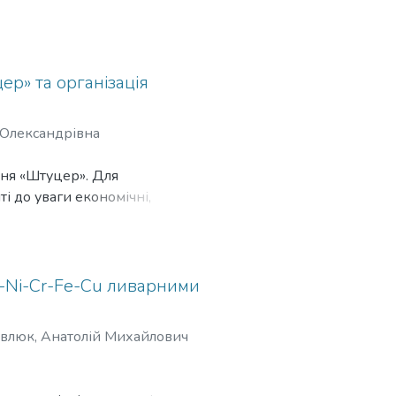
вильного відділення ливарного
о технічне планування
р» та організація
и виробництві чавунних
 Олександрівна
чних чинників, а також
о-гігієнічні умови робочих
ня «Штуцер». Для
і до уваги економічні,
нічного планування відділення
й процес виготовлення
имального підвищення якості
l-Ni-Cr-Fe-Cu ливарними
и процесом виробництва, що
влюк, Анатолій Михайлович