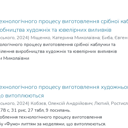
ехнологічного процесу виготовлення срібної ка
обництва художніх та ювелірних виливків
рського
,
2024
)
Міщенко, Катерина Миколаївна
;
Биба, Євген
логічного процесу виготовлення срібної каблучки та
ділення виробництва художніх та ювелірних виливків
и Миколаївни
96 стор., 50 табл., 17 рис.
ня: відділення виробництва художніх та ювелірних
ання: розроблення технологічного процесу виготовлення
ехнологічного процесу виготовлення художньо
в, впровадження надсучасних технологій та організація
що витоплюються
ицтва художніх та ювелірних виливків.
рського
,
2024
)
Кобзєв, Олексій Андрійович
;
Лютий, Ростис
вання: розроблення дизайну та технології виготовлення
8 с, 31 рис, 27 табл, 9 посилань.
» методом лиття за моделями, що витоплюються, за допом
роблення технологічного процесу виготовлення
ної машини з використанням гіпсо-кристобалітних суміше
у «Фумо» литтям за моделями, що витоплюються.
ування можуть бути запропоновані для використання у