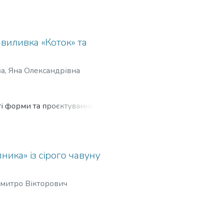
делей;
номічних аспектів, а також
талі у
виливка «Коток» та
ня
а, Яна Олександрівна
итий
ті форми та проєктування
ами
ика» із сірого чавуну
Дмитро Вікторович
тих