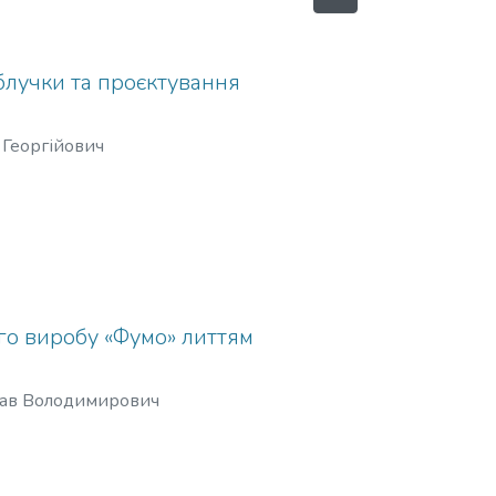
блучки та проєктування
 Георгійович
го виробу «Фумо» литтям
лав Володимирович
огою
й.