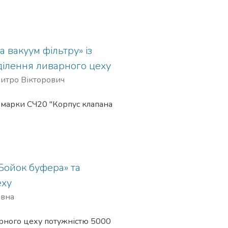
х
тування
 вакуум фільтру» із
делями;
ділення ливарного цеху
рма у
митро Вікторович
у марки СЧ20 "Корпус клапана
орпус
к», «
ого виливка "Корпус клапана
ик, та
ння, та
 виконали технологічне
барабану.
Бойок буфера» та
чавунного литва у ливарних
еху
івна
варного цеху потужністю 5000