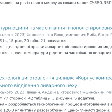
ливків на рік із такого металу як сплави марок СЧ350, 35Л
цес виготовлення виливка «Бойок буфера» зі сталі 40ХЛ 
оделями, що витоплюються.
ехнологія виливки "Бойок буфера" для лиття за витоплюв
е планування відділення фінішних операцій та ливарного 
тури рідини на час спікання пінополістиролови
відділення було проведено аналіз потреби устаткування,
рського
,
2023
)
Хорошко, Ігор Володимирович
;
Биба, Євген 
 економічних факторів.
с., 19 рис., 20 табл., 21 посилання
лення заробітної плати для основних та допоміжних прац
я – циліндричні зразки ливарних пінополістиролових мод
вання та енергетичних ресурсів, які використовуються дл
ня – вплив температури рідини на час спікання ливарних
ідження технологічних особливостей спікання моделей в 
ивні документи, були вжиті всі необхідні заходи для за
урного теплоносія.
ереження екологічності навколишнього середовища. Для ц
ня – обробка результатів проводилась аналітичними мето
іля устаткування та притяжні витяжки в конструкції будівл
жень – досліджено та порівняно вплив температури рідкого
хнології виготовлення виливка «Корпус компрес
.
середовища перегрітої пари.
ьного відділення ливарного цеху
ення – лабораторні випробування.
рського
,
2023
)
Івашин, Андрій Вікторович
;
Ямшинський, Ми
ння – металургія, машинобудування, тощо.
77 сторінок., 42 таблиць., 3 рисунки., 5 додатків.
ення щодо розвитку об’єкта дослідження – збільшення пр
ня – розробляється технологічний процес виготовлення ви
стиролових моделей за рахунок скорочення часу їх спіканн
 128,0 кг литтям у разові об'ємні піщано-глинясті форми.