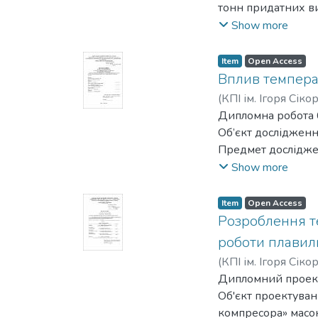
тонн придатних ви
технологічний про
Show more
кг за литтям за м
Була розроблена т
Item
Open Access
проведено технічн
Вплив темпера
При проектуванні 
(
КПІ ім. Ігоря Сіко
організаційних та
Дипломна робота 61
Це включало обчис
Об’єкт дослідженн
витрат на устатку
Предмет досліджен
процесу.
Мета роботи –досл
Show more
Враховуючи нормат
та високотемперат
працівників та зб
Методи досліджен
Item
Open Access
запобіжні засоби б
Результати дослід
Розроблення те
фінішних операцій
моделей відносно 
роботи плавил
Ступінь впровадж
(
КПІ ім. Ігоря Сіко
Область застосува
Дипломний проект: 
Прогнозні припущ
Об'єкт проектуван
ливарних пінополі
компресора» масою