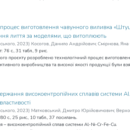
ння – технологія ливарної форми, організація роботи пла
ування – розроблена технологія ливарної форми, виконан
лення та ливарного устаткування.
 процес виготовлення чавунного виливка «Штуце
тування можуть бути рекомендовані для впровадження пр
ення лиття за моделями, що витоплюють
ї складності в умовах серійного виробництва.
рського
,
2023
)
Косогов, Данило Андрійович
;
Смірнова, Яна
кті проведено основні розрахунки організаційно-економі
76 с., 31 табл., 9 рис.
ахисту навколишнього середовища та покращенню санітарн
ого проєкту розроблено технологічний процес виготовлен
тивного виробництва та високої якості продукції були взят
екологічні фактори. Проведені аналізи стали базою для тех
, що витоплюють та ливарного устаткування. Технологічни
птимізовано з урахуванням заданих параметрів.
нки, які дозволили підібрати оптимальні умови для макс
держання високоентропійних сплавів системи A
уктивності працівників.
 властивості
логія виготовлення виливка дозволяє ефективно керуват
рського
,
2023
)
Матковський, Дмитро Юрійовичович
;
Верхо
якості та вартості продукції.
 с., 25 рис., 10 табл., 37 посилань.
я – високоентропійний сплав системи Al-Ni-Cr-Fe-Cu.