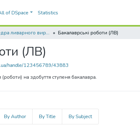
All of DSpace
Statistics
Кафедра ливарного виробництва (ЛВ)
Бакалаврські роботи (ЛВ)
оти (ЛВ)
kpi.ua/handle/123456789/43883
 (роботи) на здобуття ступеня бакалавра.
By Author
By Title
By Subject