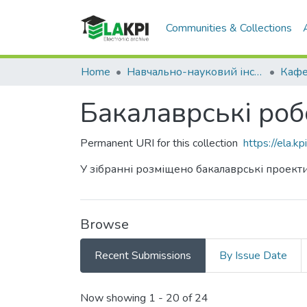
Communities & Collections
Home
Навчально-науковий інститут матеріалознавства та зварювання ім. Є.О. Патона (НН ІМЗ ім. Є.О. Патона)
Бакалаврські роб
Permanent URI for this collection
https://ela.
У зібранні розміщено бакалаврські проекти
Browse
Recent Submissions
By Issue Date
Recent Submissions
Now showing
1 - 20 of 24