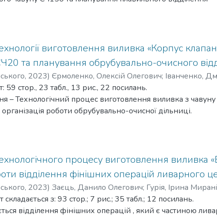
 шкідливих та небезпечних виробничих факторів у
ння: Розробка технології виготовлення виливка у разови
лені. Розроблено заходи, що забезпечують безпечні умови
 сірого чавуну; Розрахунок основних параметрів та проек
ків у спроєктованому відділені ливарного цеху.
льної печі; Проектування креслення виливка «Корпус
хнології виготовлення виливка «Корпус клапана
ктування креслення «Модельна плита верху та низу із мо
 СЧ20 та планування обрубувально-очисного від
слення «Стрижневий ящик»; Проектування креслення «Фо
рського
,
2023
)
Єрмоленко, Олексій Олегович
;
Іванченко, Д
і».
59 стор., 23 табл., 13 рис., 22 посилань.
: Було розроблено технологію виготовлення виливка у
ня – Технологічний процес виготовлення виливка з чавун
ірого чавуну та спроектовані наступні графічні об’єкти: «К
а організація роботи обрубувально-очисної дільниці.
ельна плита верху та низу із моделями», «Стрижневий ящи
ого проекту – розробити технологію виготовлення чавунн
у вигляді». Був розрахований техніко-економічний показн
а організація роботи обрубувально-очисного відділення.
 з охорони праці відповідно до плану плавильного відділе
ування – розробили технологію виготовлення литої деталі,
влення виливка.
вально-очисного відділення та розрахунок галтувального 
ехнологічного процесу виготовлення виливка «
деної роботи можуть бути впровадженні при виробництві 
боти відділення фінішних операцій ливарного ц
ібносерійного випуску.
рського
,
2023
)
Заєць, Данило Олегович
;
Гурія, Ірина Миран
ня – хімічне машинобудування.
кладається з: 93 стор.; 7 рис.; 35 табл.; 12 посилань.
ється відділення фінішних операцій , який є частиною ли