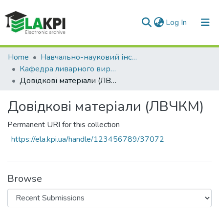
(current)
Log In
Communities & Collections
Home
Навчально-науковий інститут матеріалознавства та зварювання ім. Є.О. Патона (НН ІМЗ ім. Є.О. Патона)
Кафедра ливарного виробництва чорних і кольорових металів (ЛВЧКМ)
All of DSpace
Довідкові матеріали (ЛВЧКМ)
Statistics
Довідкові матеріали (ЛВЧКМ)
Permanent URI for this collection
https://ela.kpi.ua/handle/123456789/37072
Browse