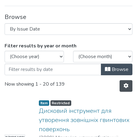
Browse
Browsing Навчально-методичні матеріа
Filter results by year or month
Browse
Now showing
1 - 20 of 139
Item
Restricted
Дисковий інструмент для
утворення зовнішніх гвинтових
поверхонь
No Thumbnail Available