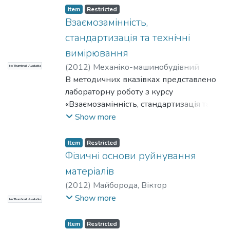
Item
Restricted
Взаємозамінність,
стандартизація та технічні
вимірювання
(
2012
)
Механiко-машинобудiвний
No Thumbnail Available
інститут
В методичних вказівках представлено
;
Бесарабець, Юрій Йосипович
;
Мініцька, Наталія Валентинівна
лабораторну роботу з курсу
;
НТУУ
«КПІ»
«Взаємозамінність, стандартизація та
технічні вимірювання», яка входить до
Show more
циклу дисциплін напряму підготовки
6.050503 - Машинобудування.
Item
Restricted
Приведені рекомендації по
Фізичні основи руйнування
оформленню та обговоренню
матеріалів
експериментальних даних отриманих в
(
2012
)
Майборода, Віктор
роботі.
Станіславович
;
Мініцька, Наталія
Show more
No Thumbnail Available
Валентинівна
;
Механiко-
машинобудiвний інститут
;
НТУУ «КПІ»
Item
Restricted