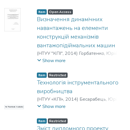
Михайлівна
;
Майданюк, Сергій
Володимирович
;
Плівак, Олександр
Item
Open Access
Анатолійович
Визначення динамічних
навантажень на елементи
конструкцій механізмів
вантажопідіймальних машин
(
НТУУ "КПІ"
,
2014
)
Горбатенко, Юрій
Павлович
;
Закора, Оксана
Show more
Володимирівна
;
Валько, Віталій
Віталійович
Item
Restricted
Технологія інструментального
виробництва
(
НТУУ «КПІ»
,
2014
)
Бесарабець, Юрій
Йосипович
Show more
No Thumbnail Available
Item
Restricted
Зміст дипломного проекту