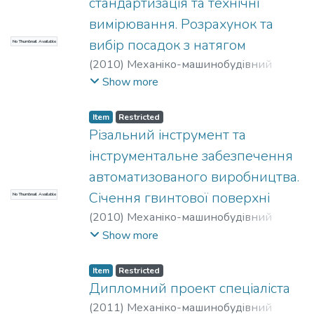
стандартизація та технічні
вимірювання. Розрахунок та
вибір посадок з натягом
No Thumbnail Available
(
2010
)
Механiко-машинобудiвний
iнститут
;
Герасимчук, Олена Михайлівна
;
Show more
НТУУ «КПІ»
Item
Restricted
Різальний інструмент та
інструментальне забезпечення
автоматизованого виробництва.
Січення гвинтової поверхні
No Thumbnail Available
(
2010
)
Механiко-машинобудiвний
iнститут
;
Солодкий, В. І.
;
НТУУ «КПІ»
Show more
Item
Restricted
Дипломний проект спеціаліста
(
2011
)
Механiко-машинобудiвний