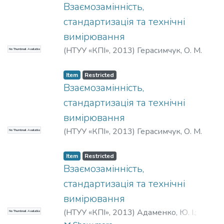
Взаємозамінність,
стандартизація та технічні
вимірювання
(
НТУУ «КПІ»
,
2013
)
Герасимчук, О. М.
No Thumbnail Available
Item
Restricted
Взаємозамінність,
стандартизація та технічні
вимірювання
(
НТУУ «КПІ»
,
2013
)
Герасимчук, О. М.
No Thumbnail Available
Item
Restricted
Взаємозамінність,
стандартизація та технічні
вимірювання
(
НТУУ «КПІ»
,
2013
)
Адаменко, Ю. І.
;
No Thumbnail Available