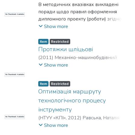
інститут
В методичних вказівках викладені
;
Пасічник, Віталій Анатолійович
;
Солодкий, Валерій Іванович
поради щодо правил оформлення
;
НТУУ «КПІ»
No Thumbnail Available
дипломного проекту (роботи) згідно
вимогам існуючих стандартів та
Show more
загально прийнятих положень.
Item
Restricted
Протяжки шліцьові
(
2011
)
Механiко-машинобудiвний
iнститут
;
Солодкий, В. І.
;
НТУУ «КПІ»
Show more
No Thumbnail Available
Item
Restricted
Оптимізація маршруту
технологічного процесу
інструменту
(
НТУУ «КПІ»
,
2012
)
Равська, Наталія
No Thumbnail Available
Сергіївна
;
Ковальова, Любов Іванівна
;
Show more
Охріменко, Олександр Анатолійович