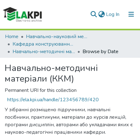
(current)
Log In
Communities & Collections
Home
Навчально-науковий механіко-машинобудівний інститут (НН ММІ)
Кафедра конструювання машин (ККМ)
All of DSpace
Навчально-методичні матеріали (ККМ)
Browse by Date
Навчально-методичні
матеріали (ККМ)
Permanent URI for this collection
https://ela.kpi.ua/handle/123456789/420
У зібранні розміщено підручники, навчальні
посібники, практикуми, матеріали до курсів лекцій,
програми дисциплін, авторами або укладачами яких є
науково-педагогічні працівники кафедри.