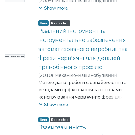
(
2009
)
Механiко-машинобудiвний
iнститут
;
Солодкий, Валерій Іванович
;
Show more
НТУУ «КПІ»
Item
Restricted
Різальний інструмент та
інструментальне забезпечення
автоматизованого виробництва.
Фрези черв'ячні для деталей
No Thumbnail Available
прямобічного профілю
(
2010
)
Механiко-машинобудiвний
iнститут
Метою даної роботи є ознайомлення з
;
Солодкий, В. І.
;
НТУУ «КПІ»
методами прфілювання та основами
конструювання черв'ячних фрез для
виготовлення фасонних валів, які
Show more
мають прямолінійний профіль у
торцевому перерізі.
Item
Restricted
Взаємозамінність,