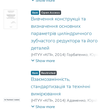
Герасимчук, О. М.
Show more
Item
Open Access
Вивчення конструкції та
визначення основних
параметрів циліндричного
зубчастого редуктора та його
деталей
(
НТУУ «КПІ»
,
2014
)
Горбатенко, Юрій
Павлович
;
Закора, Оксана
Show more
Володимирівна
Item
Restricted
Взаємозамінність,
стандартизація та технічні
вимірювання
(
НТУУ «КПІ»
,
2014
)
Адаменко, Юрій
No Thumbnail Available
Іванович
;
Герасимчук, Олена
Show more