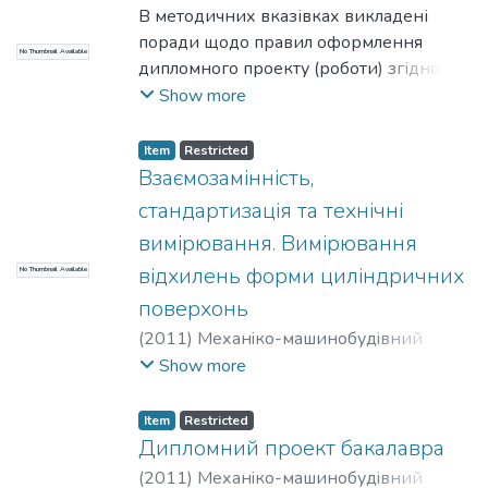
інститут
В методичних вказівках викладені
;
Пасічник, Віталій Анатолійович
;
Солодкий, Валерій Іванович
поради щодо правил оформлення
;
НТУУ «КПІ»
No Thumbnail Available
дипломного проекту (роботи) згідно
вимогам існуючих стандартів та
Show more
загально прийнятих положень.
Item
Restricted
Взаємозамінність,
стандартизація та технічні
вимірювання. Вимірювання
відхилень форми циліндричних
No Thumbnail Available
поверхонь
(
2011
)
Механiко-машинобудiвний
iнститут
;
Герасимчук, Олена Михайлівна
;
Show more
НТУУ «КПІ»
Item
Restricted
Дипломний проект бакалавра
(
2011
)
Механiко-машинобудiвний