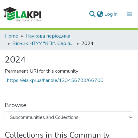
(current)
Log In
Communities & Collections
Home
Наукова періодика
Вісник НТУУ "КПІ". Серія Радіотехніка, Радіоапаратобудування
2024
All of DSpace
2024
Statistics
Permanent URI for this community
https://ela.kpi.ua/handle/123456789/66700
Browse
Collections in this Community