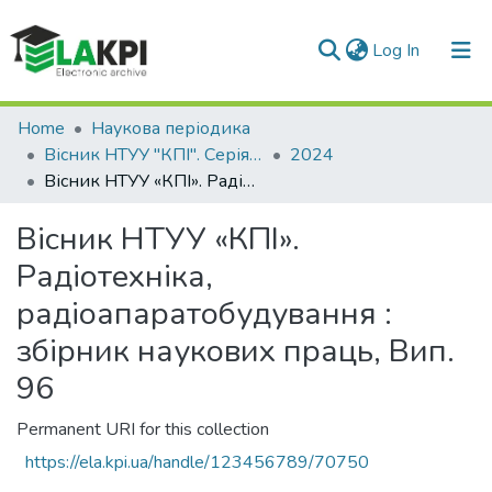
(current)
Log In
Communities & Collections
Home
Наукова періодика
Вісник НТУУ "КПІ". Серія Радіотехніка, Радіоапаратобудування
2024
All of DSpace
Вісник НТУУ «КПІ». Радіотехніка, радіоапаратобудування : збірник наукових праць, Вип. 96
Statistics
Вісник НТУУ «КПІ».
Радіотехніка,
радіоапаратобудування :
збірник наукових праць, Вип.
96
Permanent URI for this collection
https://ela.kpi.ua/handle/123456789/70750