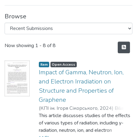
Browse
Recent Submissions
Now showing
1 - 8 of 8
Item
Open Access
Impact of Gamma, Neutron, Ion,
and Electron Irradiation on
Structure and Properties of
Graphene
(
КПІ ім. Ігоря Сікорського
,
2024
)
Biliak, R.
V.
This article discusses studies of the effects
of various types of radiation, including y-
radiation, neutron, ion, and electron