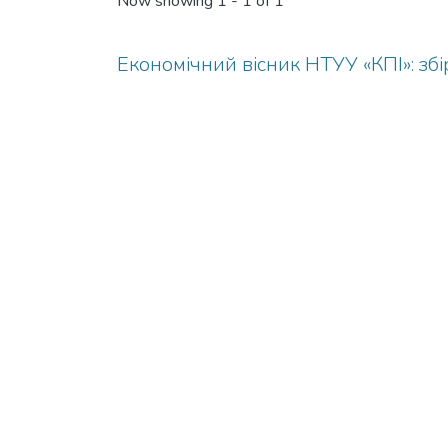
Now showing
1 - 1 of 1
Економічний вісник НТУУ «КПІ»: зб