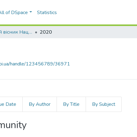
All of DSpace
Statistics
Економічний вісник Національного технічного університету України «Київський політехнічний інститут»
2020
.kpi.ua/handle/123456789/36971
ue Date
By Author
By Title
By Subject
mmunity