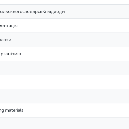
сільськогосподарські відходи
ентація
юлози
організмів
ng materials