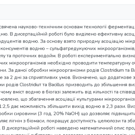
вячена науково-технічним основам технології ферментації
ю. В дисертаційній роботі було виділено ефективну асоц
дуцентів водню. За основу взято природну асоціацію мікр
ії консументів водню – сульфатредукуючих мікроорганізмів
улу та проточних водойм. В роботі експериментально виз
их мікроорганізмів необхідно проводити температурну обр
ни. За даної обробки мікроорганізми родів Clostridium та B
 за 2 дні за сприятливих умов. Визначено, що додаткове з
и родів Clostridiuт та Bacillus призводить до збільшення 
чому вміст водню в біогазі залежить від кількості та спів
овлено, що збагачення асоціації культурами мікроорганізмів
1:2,5 дає можливість збільшити вихід водню в 2,3 рази. 
обки сировини (3 год, 20% NaOH) що дозволяє підвищити 
яє лігнін з біомаси, покращує доступність целюлози та збі
. В дисертаційній роботі наведено математичний опис про