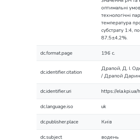
значення рН та 
оптимальні умов
технологічні п
температура про
субстрату 1:4, 
87,5±4,2%.
dc.format.page
196 с.
Драпой, Д. І. Од
dc.identifier.citation
/ Драпой Дарина 
dc.identifier.uri
https://ela.kpi.
dc.language.iso
uk
dc.publisher.place
Київ
dc.subject
водень