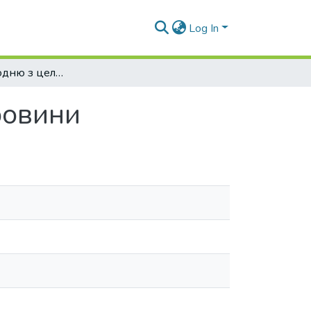
Log In
Одержання водню з целюлозовмісної сировини
ровини