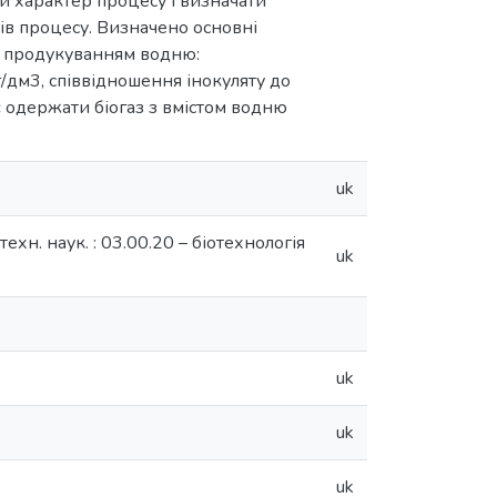
й характер процесу і визначати
ів процесу. Визначено основні
з продукуванням водню:
г/дм3, співвідношення інокуляту до
є одержати біогаз з вмістом водню
uk
хн. наук. : 03.00.20 – біотехнологія
uk
uk
uk
uk