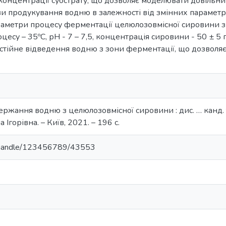
концентрації субстрату, що дозволяє моделювати довільни
и продукування водню в залежності від змінних параметр
араметри процесу ферментації целюлозовмісної сировини 
цесу – 35ºC, рН - 7 – 7,5, концентрація сировини - 50 ± 5 
постійне відведення водню з зони ферментації, що дозволя
ержання водню з целюлозовмісної сировини : дис. … канд. те
Ігорівна. – Київ, 2021. – 196 с.
ua/handle/123456789/43553