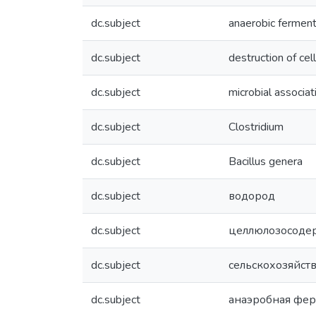
dc.subject
anaerobic ferment
dc.subject
destruction of cel
dc.subject
microbial associat
dc.subject
Clostridium
dc.subject
Bacillus genera
dc.subject
водород
dc.subject
целлюлозосоде
dc.subject
сельскохозяйст
dc.subject
анаэробная фе