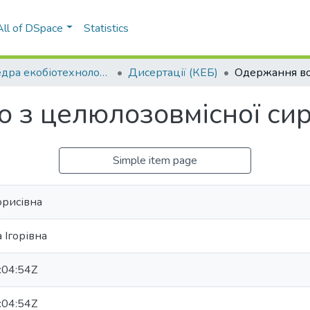
All of DSpace
Statistics
Кафедра екобіотехнології та біоенергетики (КЕБ)
Дисертації (КЕБ)
 з целюлозовмісної си
Simple item page
орисівна
 Ігорівна
:04:54Z
:04:54Z