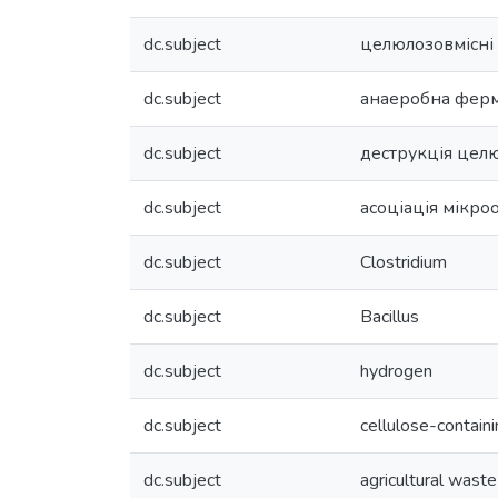
dc.subject
целюлозовмісні 
dc.subject
анаеробна ферм
dc.subject
деструкція цел
dc.subject
асоціація мікро
dc.subject
Clostridium
dc.subject
Bacillus
dc.subject
hydrogen
dc.subject
cellulose-containi
dc.subject
agricultural waste