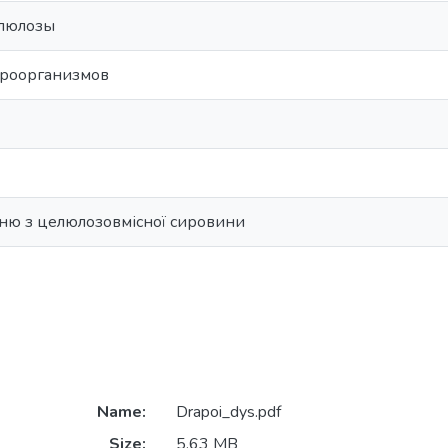
ллюлозы
кроорганизмов
ю з целюлозовмісної сировини
Name:
Drapoi_dys.pdf
Size:
5.63 MB