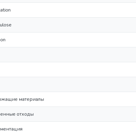
ation
lulose
ion
ржащие материалы
венные отходы
рментация