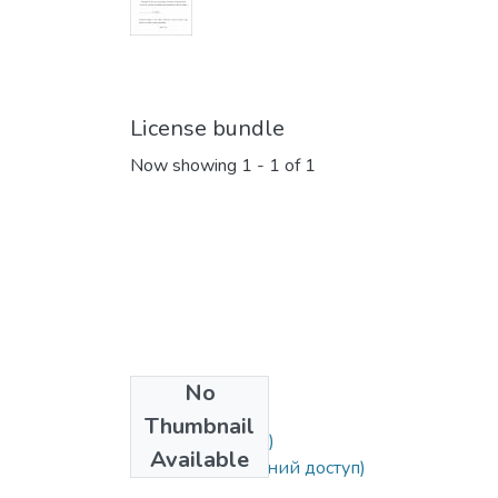
License bundle
Now showing
1 - 1 of 1
No
Collections
Thumbnail
Дисертації (КЕБ)
Available
Дисертації (вільний доступ)