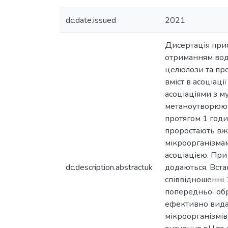
dc.date.issued
2021
Дисертація прис
отриманням водн
целюлози та про
вміст в асоціац
асоціаціями з м
метаноутворююч
протягом 1 годи
проростають вже
мікроорганізмам
асоціацією. При 
dc.description.abstractuk
додаються. Встан
співвідношенні 
попередньої обр
ефективно видал
мікроорганізмів