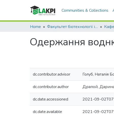
Communities & Collections
Home
Факультет біотехнології і біотехніки (ФБТ)
Одержання водню
dc.contributor.advisor
Голуб, Наталія Б
dc.contributor.author
Драпой, Дарина
dc.date.accessioned
2021-09-02T07
dc.date.available
2021-09-02T07