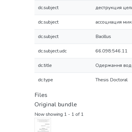
dc.subject
деструкция це
dc.subject
ассоциация ми
dc.subject
Bacillus
dc.subject.udc
66.098:546.11
dc.title
Одержання водн
dc.type
Thesis Doctoral
Files
Original bundle
Now showing
1 - 1 of 1