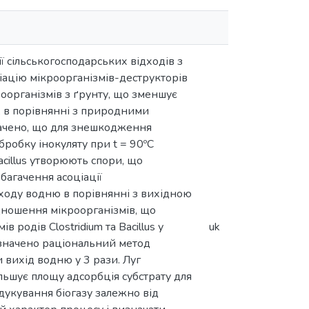
 сільськогосподарських відходів з
іацію мікроорганізмів-деструкторів
оорганізмів з ґрунту, що зменшує
, в порівнянні з природними
начено, що для знешкодження
обку інокуляту при t = 90ºС
acillus утворюють спори, що
багачення асоціації
виходу водню в порівнянні з вихідною
відношення мікроорганізмів, що
 родів Clostridium та Bacillus у
uk
Визначено раціональний метод
вихід водню у 3 рази. Луг
льшує площу адсорбція субстрату для
дукування біогазу залежно від