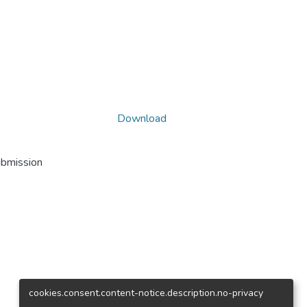
Download
ubmission
cookies.consent.content-notice.description.no-privacy