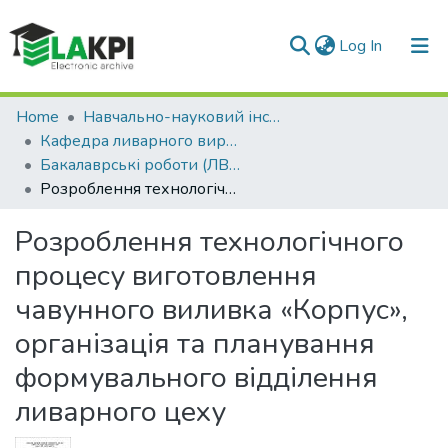
(current)
Log In
Communities & Collections
Home
Навчально-науковий інститут матеріалознавства та зварювання ім. Є.О. Патона (НН ІМЗ ім. Є.О. Патона)
Кафедра ливарного виробництва чорних і кольорових металів (ЛВЧКМ)
All of DSpace
Бакалаврські роботи (ЛВЧКМ)
Розроблення технологічного процесу виготовлення чавунного виливка «Корпус», організація та планування формувального відділення ливарного цеху
Statistics
Розроблення технологічного
процесу виготовлення
чавунного виливка «Корпус»,
організація та планування
формувального відділення
ливарного цеху