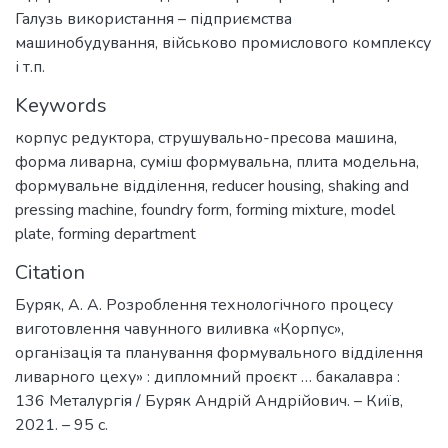
Галузь використання – підприємства
машинобудування, військово промислового комплексу
і т.п.
Keywords
корпус редуктора
,
струшувально-пресова машина
,
форма ливарна
,
суміш формувальна
,
плита модельна
,
формувальне відділення
,
reducer housing
,
shaking and
pressing machine
,
foundry form, forming mixture
,
model
plate
,
forming department
Citation
Буряк, А. А. Розроблення технологічного процесу
виготовлення чавунного виливка «Корпус»,
організація та планування формувального відділення
ливарного цеху» : дипломний проєкт … бакалавра :
136 Металургія / Буряк Андрій Андрійович. – Київ,
2021. – 95 с.