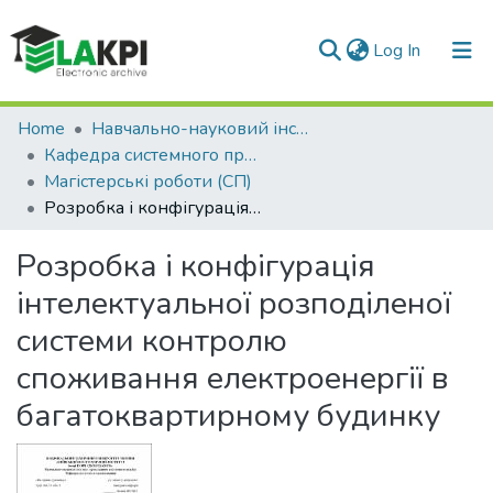
(current)
Log In
Communities & Collections
Home
Навчально-науковий інститут прикладного системного аналізу (НН ІПСА)
Кафедра системного проектування (СП)
All of DSpace
Магістерські роботи (СП)
Розробка і конфігурація інтелектуальної розподіленої системи контролю споживання електроенергії в багатоквартирному будинку
Statistics
Розробка і конфігурація
інтелектуальної розподіленої
системи контролю
споживання електроенергії в
багатоквартирному будинку