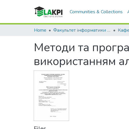
Communities & Collections
Home
Факультет інформатики та обчислювальної техніки (ФІОТ)
Методи та програ
використанням а
Files