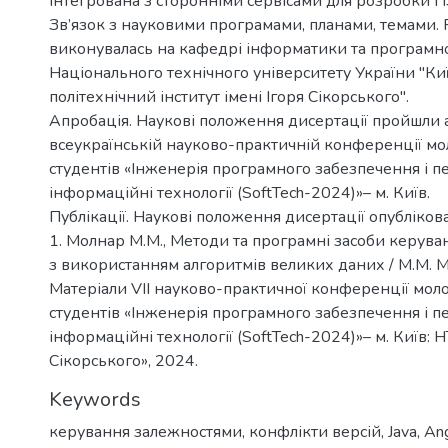
інтегрована з сторонніми сервісами для розробки П
Зв’язок з науковими програмами, планами, темами. 
виконувалась на кафедрі інформатики та програмно
Національного технічного університету України "Ки
політехнічний інститут імені Ігоря Сікорського".
Апробація. Наукові положення дисертації пройшли а
всеукраїнській науково-практичній конференції мо
студентів «Інженерія програмного забезпечення і п
інформаційні технології (SoftTech-2024)»– м. Київ.
Публікації. Наукові положення дисертації опублікова
1. Молнар М.М., Методи та програмні засоби керув
з використанням алгоритмів великих даних / М.М. Мо
Матеріали VII науково-практичної конференції мол
студентів «Інженерія програмного забезпечення і п
інформаційні технології (SoftTech-2024)»– м. Київ: Н
Сікорського», 2024.
Keywords
керування залежностями
,
конфлікти версій
,
Java
,
Ang