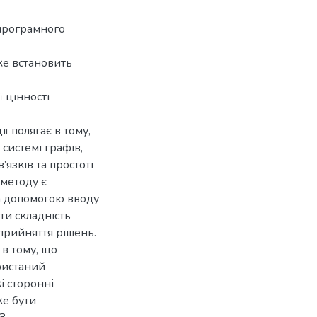
 програмного
ке встановить
 цінності
ї полягає в тому,
системі графів,
язків та простоті
 методу є
за допомогою вводу
ти складність
 прийняття рішень.
в тому, що
ристаний
і сторонні
же бути