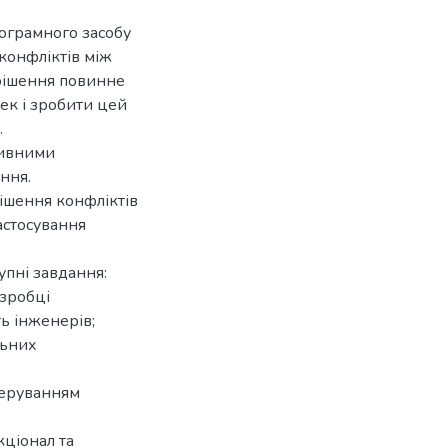
ограмного засобу
 конфліктів між
рішення повинне
тек і зробити цей
.
тивними
ння.
ішення конфліктів
астосування
упні завдання:
зробці
ь інженерів;
льних
керуванням
кціонал та