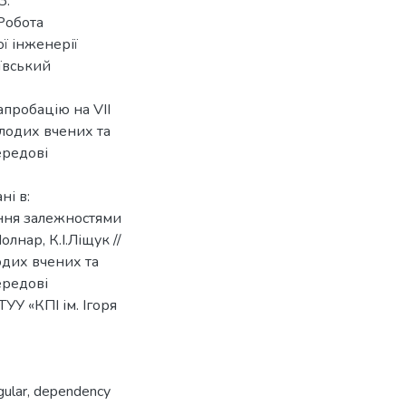
З.
Робота
ї інженерії
ївський
пробацію на VII
лодих вчених та
ередові
ні в:
ання залежностями
лнар, К.І.Ліщук //
одих вчених та
ередові
ТУУ «КПІ ім. Ігоря
ular
,
dependency