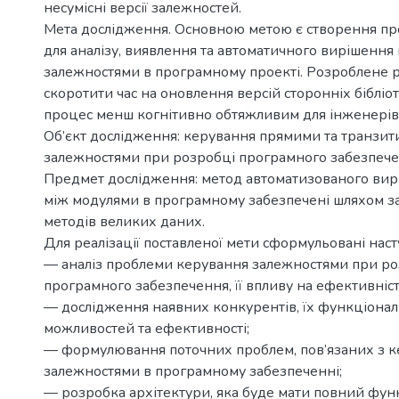
несумісні версії залежностей.
Мета дослідження. Основною метою є створення пр
для аналізу, виявлення та автоматичного вирішення
залежностями в програмному проекті. Розроблене 
скоротити час на оновлення версій сторонніх бібліо
процес менш когнітивно обтяжливим для інженерів
Об’єкт дослідження: керування прямими та транзи
залежностями при розробці програмного забезпече
Предмет дослідження: метод автоматизованого вир
між модулями в програмному забезпечені шляхом з
методів великих даних.
Для реалізації поставленої мети сформульовані наст
— аналіз проблеми керування залежностями при ро
програмного забезпечення, її впливу на ефективніст
— дослідження наявних конкурентів, їх функціона
можливостей та ефективності;
— формулювання поточних проблем, пов’язаних з 
залежностями в програмному забезпеченні;
— розробка архітектури, яка буде мати повний фун