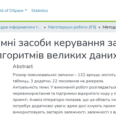
All of DSpace
Statistics
Кафедра інформатики та програмної інженерії (ІПІ)
Магістерські роботи (ІПІ)
мні засоби керування з
лгоритмів великих дани
Abstract
Розмір пояснювальної записки – 132 аркуші, містить
таблиць, 3 додатки, 22 посилання на джерела.
Актуальність теми. У виконаній роботі розглядаєть
перевикористання та підтримки відкритого коду у
проекті. Аналіз літератури показав, що ця область і
потребує додаткової уваги, адже досі існують проект
використовують застарілі залежності, залежності з 