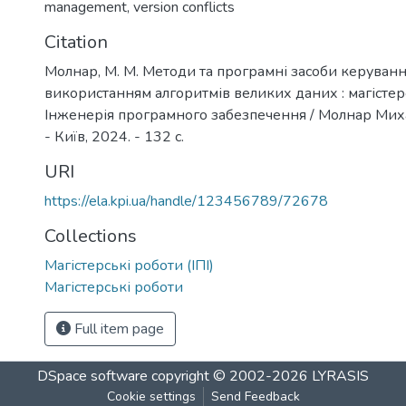
management
,
version conflicts
Citation
Молнар, М. М. Методи та програмні засоби керуван
використанням алгоритмів великих даних : магістерс
Інженерія програмного забезпечення / Молнар Ми
- Київ, 2024. - 132 с.
URI
https://ela.kpi.ua/handle/123456789/72678
Collections
Магістерські роботи (ІПІ)
Магістерські роботи
Full item page
DSpace software
copyright © 2002-2026
LYRASIS
Cookie settings
Send Feedback