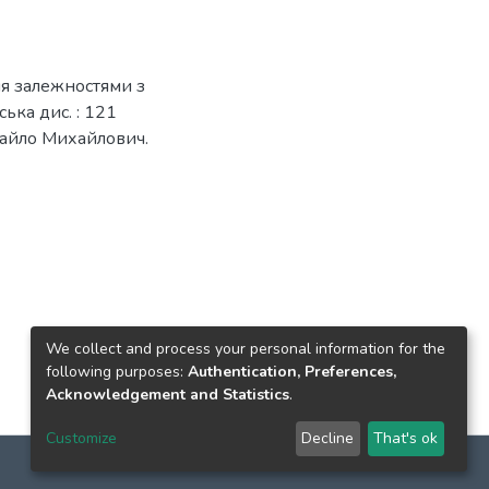
ня залежностями з
ька дис. : 121
хайло Михайлович.
We collect and process your personal information for the
following purposes:
Authentication, Preferences,
Acknowledgement and Statistics
.
Customize
Decline
That's ok