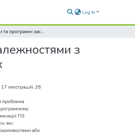
Log In
Методи та програмні засоби керування залежностями з використанням алгоритмів великих даних
алежностями з
х
 17 ілюстрацій, 28
ся проблема
 програмному
нженерії ПЗ
и, які
вразливостями або