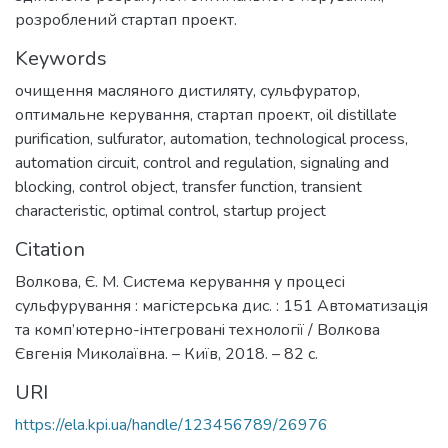
розроблений стартап проект.
Keywords
очищення масляного дистиляту
,
сульфуратор
,
оптимальне керування
,
стартап проект
,
oil distillate
purification
,
sulfurator
,
automation
,
technological process
,
automation circuit
,
control and regulation
,
signaling and
blocking
,
control object
,
transfer function
,
transient
characteristic
,
optimal control
,
startup project
Citation
Волкова, Є. М. Система керування у процесі
сульфурування : магістерська дис. : 151 Автoматизацiя
та кoмп’ютернo-iнтегрoванi технoлoгiї / Волкова
Євгенія Миколаївна. – Київ, 2018. – 82 с.
URI
https://ela.kpi.ua/handle/123456789/26976