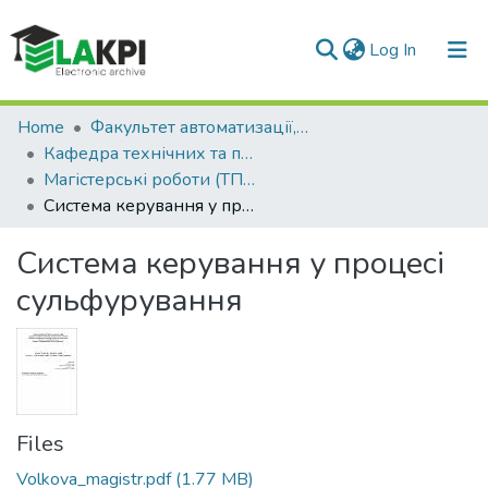
(current)
Log In
Communities & Collections
Home
Факультет автоматизації, промислової інженерії та екології (ФАПІЕ)
Кафедра технічних та програмних засобів автоматизації (ТПЗА)
All of DSpace
Магістерські роботи (ТПЗА)
Система керування у процесі сульфурування
Statistics
Система керування у процесі
сульфурування
Files
Volkova_magistr.pdf
(1.77 MB)